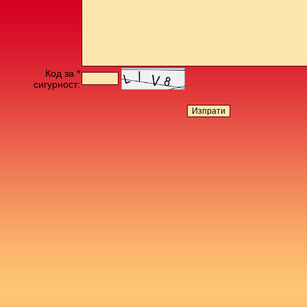
Код за *
сигурност: