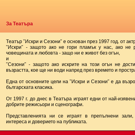
За Театъра
Театър "Искри и Сезони" е основан през 1997 год. от ак
"Искри" - защото ако не гори пламък у нас, ако не 
човещината и любовта - защо ни е живот без огън,
и
"Сезони" - защото ако искрите на този огън не дост
възрастта, кое ще ни води напред през времето и простра
Една от основните цели на "Искри и Сезони" е да възр
българската класика.
От 1997 г. до днес в Театъра играят едни от най-изявени
добрите режисьори и сценографи.
Представленията ни се играят в препълнени зали,
интереса и доверието на публиката.