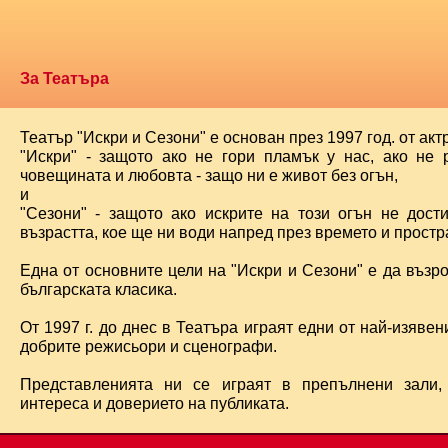
За Театъра
Театър "Искри и Сезони" е основан през 1997 год. от ак
"Искри" - защото ако не гори пламък у нас, ако не 
човещината и любовта - защо ни е живот без огън,
и
"Сезони" - защото ако искрите на този огън не дост
възрастта, кое ще ни води напред през времето и простра
Една от основните цели на "Искри и Сезони" е да възр
българската класика.
От 1997 г. до днес в Театъра играят едни от най-изявени
добрите режисьори и сценографи.
Представленията ни се играят в препълнени зали,
интереса и доверието на публиката.