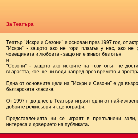
За Театъра
Театър "Искри и Сезони" е основан през 1997 год. от ак
"Искри" - защото ако не гори пламък у нас, ако не 
човещината и любовта - защо ни е живот без огън,
и
"Сезони" - защото ако искрите на този огън не дост
възрастта, кое ще ни води напред през времето и простра
Една от основните цели на "Искри и Сезони" е да възр
българската класика.
От 1997 г. до днес в Театъра играят едни от най-изявени
добрите режисьори и сценографи.
Представленията ни се играят в препълнени зали,
интереса и доверието на публиката.