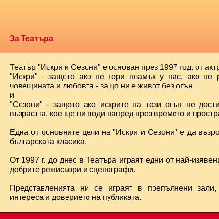
За Театъра
Театър "Искри и Сезони" е основан през 1997 год. от ак
"Искри" - защото ако не гори пламък у нас, ако не 
човещината и любовта - защо ни е живот без огън,
и
"Сезони" - защото ако искрите на този огън не дост
възрастта, кое ще ни води напред през времето и простра
Една от основните цели на "Искри и Сезони" е да възр
българската класика.
От 1997 г. до днес в Театъра играят едни от най-изявени
добрите режисьори и сценографи.
Представленията ни се играят в препълнени зали,
интереса и доверието на публиката.