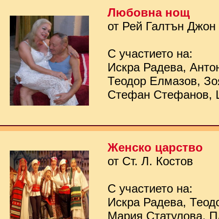
Любовна нощ
от Рей Галтън Джон
С участието на:
Искра Радева, Анто
Теодор Елмазов, Зо
Стефан Стефанов, 
Женско царство
от Ст. Л. Костов
С участието на:
Искра Радева, Теод
Мария Статулова, П