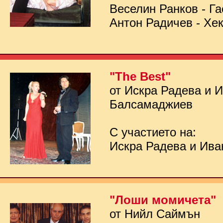
Веселин Ранков - Га
Антон Радичев - Хе
"The Best"
от Искра Радева и 
Балсамаджиев
С участието на:
Искра Радева и Ив
"Лоши момичета"
от Нийл Саймън