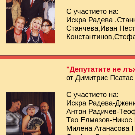
С участието на:
Искра Радева ,Стан
Станчева,Иван Нес
Константинов,Стеф
"Депутатите не лъ
от Димитрис Псатас
С участието на:
Искра Радева-Джен
Антон Радичев-Тео
Тео Елмазов-Никос
Милена Атанасова-