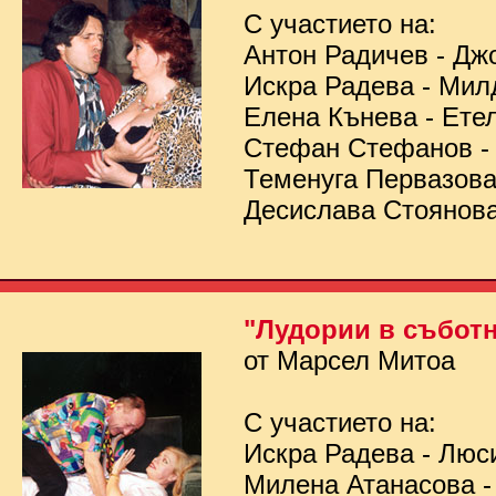
С участието на:
Антон Радичев - Дж
Искра Радева - Мил
Елена Кънева - Ете
Стефан Стефанов 
Теменуга Первазов
Десислава Стоянов
"Лудории в съботн
от Марсел Митоа
С участието на:
Искра Радева - Люс
Милена Атанасова -