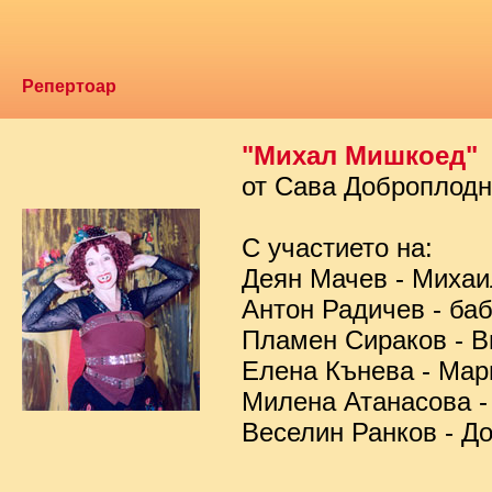
Репертоар
"Михал Мишкоед"
от Сава Доброплод
С участието на:
Деян Мачев - Миха
Антон Радичев - ба
Пламен Сираков - В
Елена Кънева - Мар
Милена Атанасова -
Веселин Ранков - Д