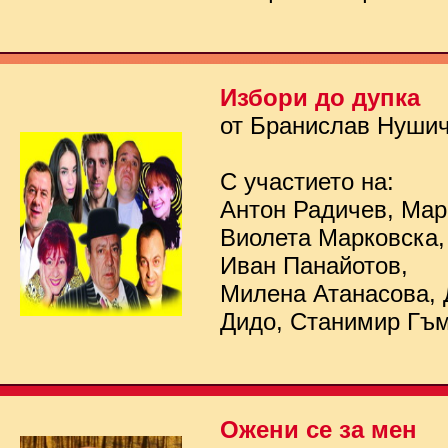
Избори до дупка
от Бранислав Нуши
С участието на:
Антон Радичев, Мар
Виолета Марковска,
Иван Панайотов,
Милена Атанасова, 
Дидо, Станимир Гъ
Ожени се за мен