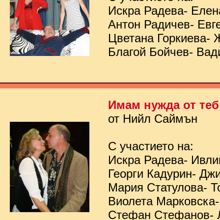
Искра Радева- Елен
Антон Радичев- Евг
Цветана Горкиева- 
Благой Бойчев- Вад
Имам нужда от теб
от Нийл Саймън
С участието на:
Искра Радева- Ивл
Георги Кадурин- Дж
Мария Статулова- Т
Виолета Марковска-
Стефан Стефанов- 