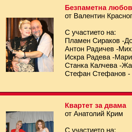
Безпаметна любо
от Валентин Красно
С участието на:
Пламен Сираков -Д
Антон Радичев -Ми
Искра Радева -Мар
Станка Калчева -Ж
Стефан Стефанов -
Квартет за двама
от Анатолий Крим
С участието на: