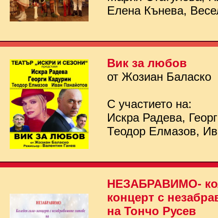
Елена Кънева, Весе
Вик за любов
от Жозиан Баласко
С участието на:
Искра Радева, Георг
Теодор Елмазов, Ив
НЕЗАБРАВИМО- кол
концерт с незабра
на Тончо Русев