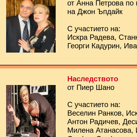
от Анна Петрова по
на Джон Ъпдайк
С участието на:
Искра Радева, Стан
Георги Кадурин, Ив
Наследството
от Пиер Шано
С участието на:
Веселин Ранков, Ис
Антон Радичев, Дес
Милена Атанасова, 