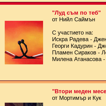
"Луд съм по теб"
от Нийл Саймън
С участието на:
Искра Радева - Дже
Георги Кадурин - Д
Пламен Сираков - Л
Милена Атанасова -
"Втори меден мес
от Мортимър и Кук