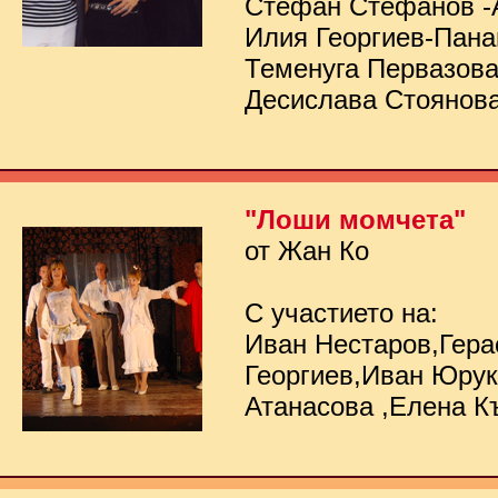
Стефан Стефанов -
Илия Георгиев-Пана
Теменуга Первазов
Десислава Стоянов
"Лоши момчета"
от Жан Ко
С участието на:
Иван Нестаров,Гер
Георгиев,Иван Юру
Атанасова ,Елена К