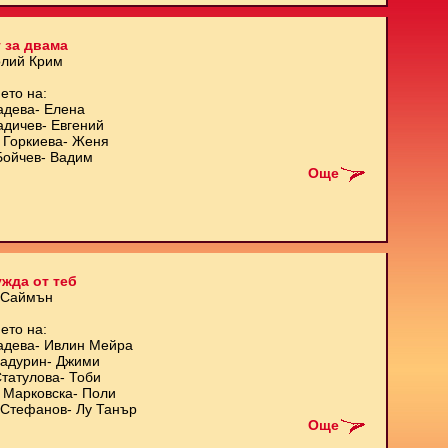
 за двама
олий Крим
ето на:
адева- Елена
адичев- Евгений
 Горкиева- Женя
Бойчев- Вадим
Още
жда от теб
 Саймън
ето на:
адева- Ивлин Мейра
Кадурин- Джими
татулова- Тоби
 Марковска- Поли
Стефанов- Лу Танър
Още