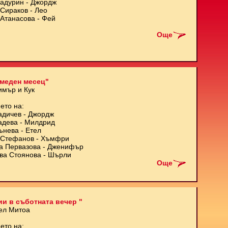
Кадурин - Джордж
Сираков - Лео
Атанасова - Фей
Още
меден месец"
имър и Кук
ето на:
адичев - Джордж
адева - Милдрид
ънева - Етел
Стефанов - Хъмфри
а Первазова - Дженифър
ва Стоянова - Шърли
Още
и в съботната вечер "
ел Митоа
ето на: