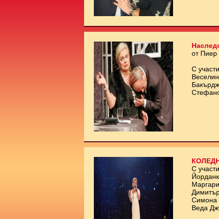
Наслед
от Пиер
С участи
Веселин
Бакърдж
Стефан
КОЛЕДН
С участи
Йорданк
Маргари
Димитър
Симона 
Веда Дж