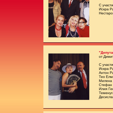
С участи
Искра Р
Нестаро
"Депута
от Дими
С участи
Искра Р
Антон Р
Тео Елм
Милена 
Стефан 
Илия Ге
Теменуг
Десисла