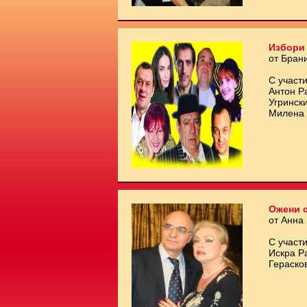
Избори 
от Бран
С участи
Антон Р
Угринск
Милена 
Ожени с
от Анна
С участи
Искра Р
Гераско