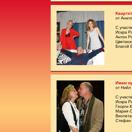
Квартет
от Анат
С участи
Искра Р
Антон Р
Цветана
Благой 
Имам ну
от Нийл
С участи
Искра Р
Георги 
Мария С
Виолета
Стефан 