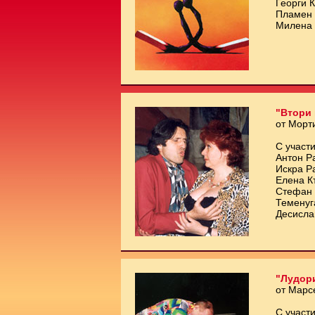
Георги 
Пламен 
Милена 
"Втори 
от Морт
С участи
Антон Р
Искра Р
Елена К
Стефан 
Теменуг
Десисла
"Лудори
от Марс
С участи