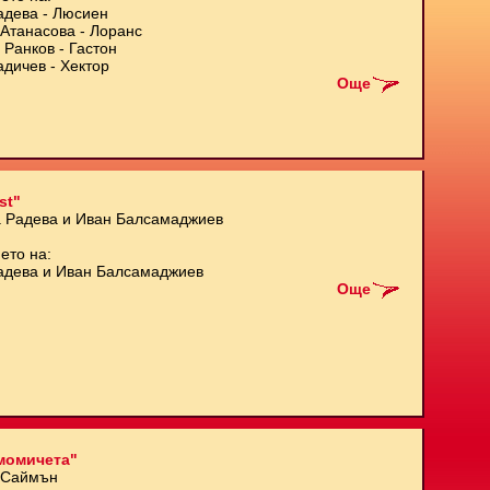
адева - Люсиен
Атанасова - Лоранс
 Ранков - Гастон
адичев - Хектор
Още
st"
а Радева и Иван Балсамаджиев
ето на:
адева и Иван Балсамаджиев
Още
момичета"
 Саймън