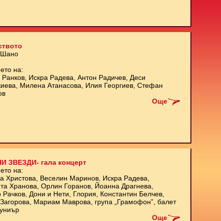
ството
 Шано
ето на:
 Ранков, Искра Радева, Антон Радичев, Деси
иева, Милена Атанасова, Илия Георгиев, Стефан
ов
Още
И ЗВЕЗДИ- гала концерт
ето на:
а Христова, Веселин Маринов, Искра Радева,
та Хранова, Орлин Горанов, Йоанна Драгнева,
 Рачков, Дони и Нети, Глория, Константин Белчев,
Загорова, Мариам Маврова, група „Грамофон”, балет
униър
Още