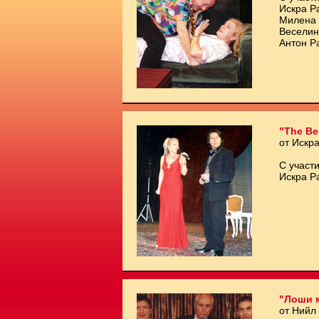
Искра Р
Милена 
Веселин
Антон Р
"The Be
от Искр
С участи
Искра Р
"Лоши 
от Нийл