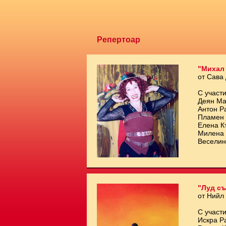
Репертоар
"Михал
от Сава
С участи
Деян Ма
Антон Р
Пламен 
Елена К
Милена 
Веселин
"Луд съ
от Нийл
С участи
Искра Р