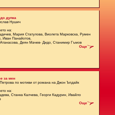
до дупка
ислав Нушич
ето на:
адичев, Мария Статулова, Виолета Марковска, Румен
и, Иван Панайотов,
Атанасова, Деян Мачев- Дидо, Станимир Гъмов
Още
е за мен
 Петрова по мотиви от романа на Джон Ъпдайк
ето на:
адева, Станка Калчева, Георги Кадурин, Ивайло
в
Още