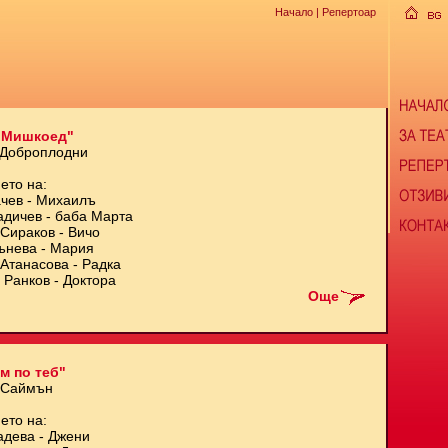
Начало
| Репертоар
 Мишкоед"
 Доброплодни
ето на:
чев - Михаилъ
адичев - баба Марта
Сираков - Вичо
ънева - Мария
Атанасова - Радка
 Ранков - Доктора
Още
м по теб"
 Саймън
ето на:
адева - Джени