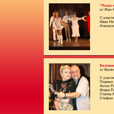
"Лоши 
от Жан 
С участи
Иван Не
Атанасо
Безпам
от Вале
С участи
Пламен 
Антон Р
Искра Р
Станка 
Стефан 