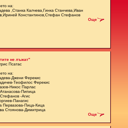
ето на:
адева ,Станка Калчева,Гинка Станчева,Иван
в,Ириней Константинов,Стефан Стефанов
Още
тите не лъжат"
трис Псатас
ето на:
адева-Джени Ферекис
адичев-Теофилос Ферекис
азов-Никос Парлас
Атанасова-Пипица
Стефанов -Агис
оргиев-Панагис
а Первазова-Пица-Кица
ва Стоянова-Димитрица
Още