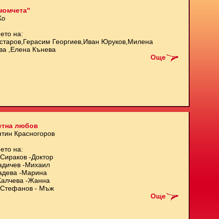
момчета"
Ко
ето на:
старов,Герасим Георгиев,Иван Юруков,Милена
ва ,Елена Кънева
Още
етна любов
нтин Красногоров
ето на:
Сираков -Доктор
адичев -Михаил
адева -Марина
Калчева -Жанна
Стефанов - Мъж
Още