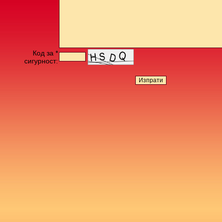
Код за *
сигурност: