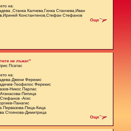
ето на:
адева ,Станка Калчева,Гинка Станчева,Иван
в,Ириней Константинов,Стефан Стефанов
Още
тите не лъжат"
трис Псатас
ето на:
адева-Джени Ферекис
адичев-Теофилос Ферекис
азов-Никос Парлас
Атанасова-Пипица
Стефанов -Агис
оргиев-Панагис
а Первазова-Пица-Кица
ва Стоянова-Димитрица
Още