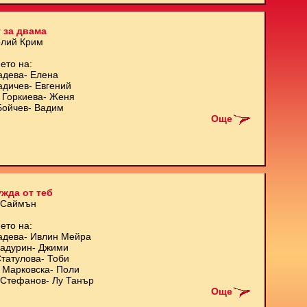
 за двама
олий Крим
ето на:
адева- Елена
адичев- Евгений
 Горкиева- Женя
Бойчев- Вадим
Още
жда от теб
 Саймън
ето на:
адева- Ивлин Мейра
Кадурин- Джими
татулова- Тоби
 Марковска- Поли
Стефанов- Лу Танър
Още