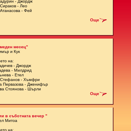
Кадурин - Джордж
Сираков - Лео
Атанасова - Фей
Още
меден месец"
имър и Кук
ето на:
адичев - Джордж
адева - Милдрид
ънева - Етел
Стефанов - Хъмфри
а Первазова - Дженифър
ва Стоянова - Шърли
Още
и в съботната вечер "
ел Митоа
ето на: