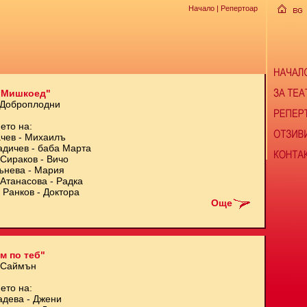
Начало
| Репертоар
 Мишкоед"
 Доброплодни
ето на:
чев - Михаилъ
адичев - баба Марта
Сираков - Вичо
ънева - Мария
Атанасова - Радка
 Ранков - Доктора
Още
м по теб"
 Саймън
ето на:
адева - Джени