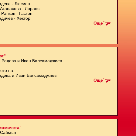
адева - Люсиен
Атанасова - Лоранс
 Ранков - Гастон
адичев - Хектор
Още
st"
а Радева и Иван Балсамаджиев
ето на:
адева и Иван Балсамаджиев
Още
момичета"
 Саймън