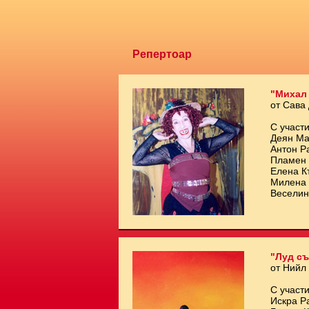
Репертоар
"Михал
от Сава
С участи
Деян Ма
Антон Р
Пламен 
Елена К
Милена 
Веселин
"Луд съ
от Нийл
С участи
Искра Р