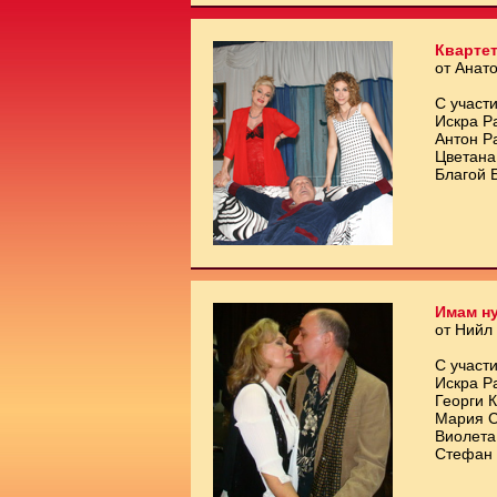
Квартет
от Анат
С участи
Искра Р
Антон Р
Цветана
Благой 
Имам ну
от Нийл
С участи
Искра Р
Георги 
Мария С
Виолета
Стефан 