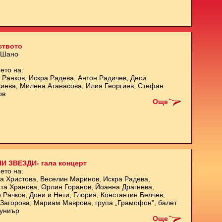
ството
 Шано
ето на:
 Ранков, Искра Радева, Антон Радичев, Деси
иева, Милена Атанасова, Илия Георгиев, Стефан
ов
Още
И ЗВЕЗДИ- гала концерт
ето на:
а Христова, Веселин Маринов, Искра Радева,
та Хранова, Орлин Горанов, Йоанна Драгнева,
 Рачков, Дони и Нети, Глория, Константин Белчев,
Загорова, Мариам Маврова, група „Грамофон”, балет
униър
Още