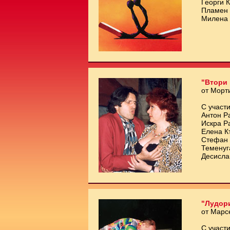
Георги 
Пламен 
Милена 
"Втори 
от Морт
С участи
Антон Р
Искра Р
Елена К
Стефан 
Теменуг
Десисла
"Лудори
от Марс
С участи