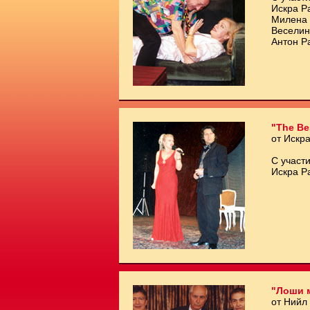
Искра Р
Милена 
Веселин
Антон Р
"The Be
от Искр
С участи
Искра Р
"Лоши 
от Нийл