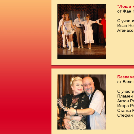
"Лоши 
от Жан 
С участи
Иван Не
Атанасо
Безпам
от Вале
С участи
Пламен 
Антон Р
Искра Р
Станка 
Стефан 