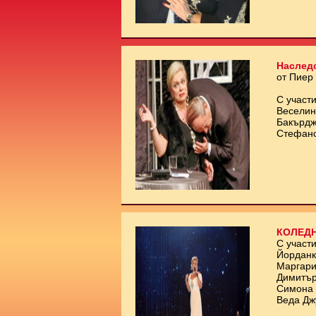
Наслед
от Пиер
С участи
Веселин
Бакърдж
Стефан
КОЛЕДН
С участи
Йорданк
Маргари
Димитър
Симона 
Веда Дж