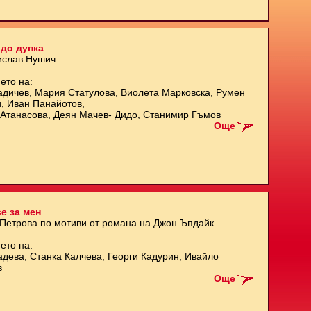
до дупка
ислав Нушич
ето на:
адичев, Мария Статулова, Виолета Марковска, Румен
и, Иван Панайотов,
Атанасова, Деян Мачев- Дидо, Станимир Гъмов
Още
е за мен
 Петрова по мотиви от романа на Джон Ъпдайк
ето на:
адева, Станка Калчева, Георги Кадурин, Ивайло
в
Още