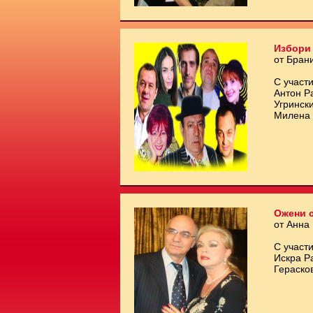
Избори 
от Бран
С участи
Антон Р
Угринск
Милена 
Ожени с
от Анна
С участи
Искра Р
Гераско