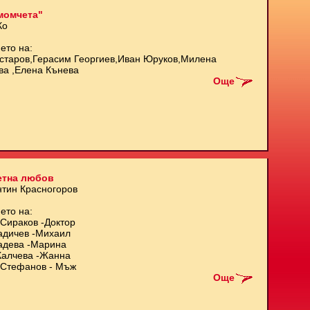
момчета"
Ко
ето на:
старов,Герасим Георгиев,Иван Юруков,Милена
ва ,Елена Кънева
Още
етна любов
нтин Красногоров
ето на:
Сираков -Доктор
адичев -Михаил
адева -Марина
Калчева -Жанна
Стефанов - Мъж
Още