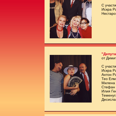
С участи
Искра Р
Нестаро
"Депута
от Дими
С участи
Искра Р
Антон Р
Тео Елм
Милена 
Стефан 
Илия Ге
Теменуг
Десисла