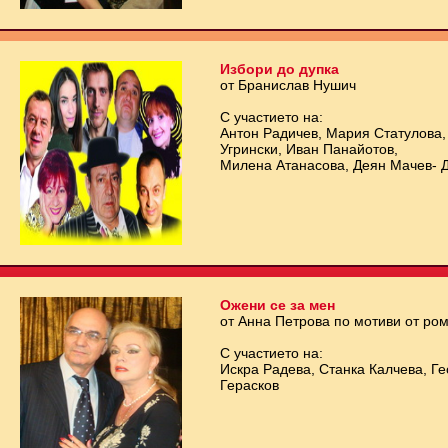
Избори до дупка
от Бранислав Нушич
С участието на:
Антон Радичев, Мария Статулова,
Угрински, Иван Панайотов,
Милена Атанасова, Деян Мачев- 
Ожени се за мен
от Анна Петрова по мотиви от ро
С участието на:
Искра Радева, Станка Калчева, Г
Герасков