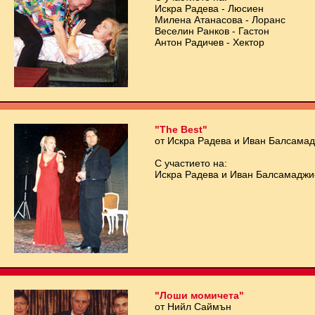
Искра Радева - Люсиен
Милена Атанасова - Лоранс
Веселин Ранков - Гастон
Антон Радичев - Хектор
"The Best"
от Искра Радева и Иван Балсама
С участието на:
Искра Радева и Иван Балсамаджи
"Лоши момичета"
от Нийл Саймън