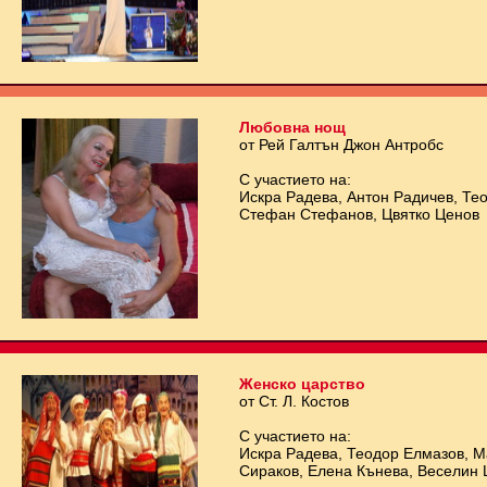
Любовна нощ
от Рей Галтън Джон Антробс
С участието на:
Искра Радева, Антон Радичев, Те
Стефан Стефанов, Цвятко Ценов
Женско царство
от Ст. Л. Костов
С участието на:
Искра Радева, Теодор Елмазов, 
Сираков, Елена Кънева, Веселин