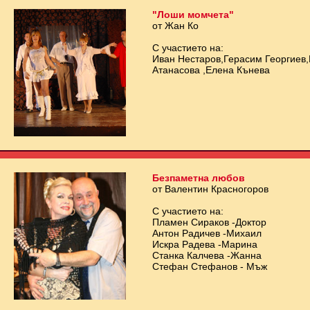
"Лоши момчета"
от Жан Ко
С участието на:
Иван Нестаров,Герасим Георгиев
Атанасова ,Елена Кънева
Безпаметна любов
от Валентин Красногоров
С участието на:
Пламен Сираков -Доктор
Антон Радичев -Михаил
Искра Радева -Марина
Станка Калчева -Жанна
Стефан Стефанов - Мъж