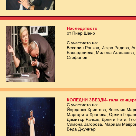
Наследството
от Пиер Шано
С участието на:
Веселин Ранков, Искра Радева, А
Бакърджиева, Милена Атанасова,
Стефанов
КОЛЕДНИ ЗВЕЗДИ- гала концер
С участието на:
Йорданка Христова, Веселин Мари
Маргарита Хранова, Орлин Горано
Димитър Рачков, Дони и Нети, Гло
Симона Загорова, Мариам Мавров
Веда Джуниър