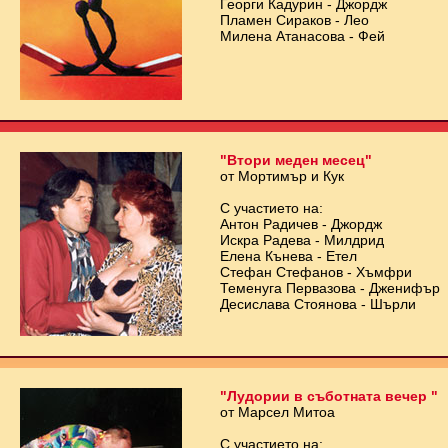
Георги Кадурин - Джордж
Пламен Сираков - Лео
Милена Атанасова - Фей
"Втори меден месец"
от Мортимър и Кук
С участието на:
Антон Радичев - Джордж
Искра Радева - Милдрид
Елена Кънева - Етел
Стефан Стефанов - Хъмфри
Теменуга Первазова - Дженифър
Десислава Стоянова - Шърли
"Лудории в съботната вечер "
от Марсел Митоа
С участието на: