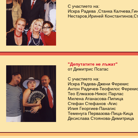
С участието на:
Искра Радева ,Станка Калчева,Ги
Нестаров,Ириней Константинов,
"Депутатите не лъжат"
от Димитрис Псатас
С участието на:
Искра Радева-Джени Ферекис
Антон Радичев-Теофилос Фереки
Тео Елмазов-Никос Парлас
Милена Атанасова-Пипица
Стефан Стефанов -Агис
Илия Георгиев-Панагис
Теменуга Первазова-Пица-Кица
Десислава Стоянова-Димитрица