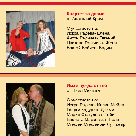
Квартет за двама
от Анатолий Крим
С участието на:
Искра Радева- Елена
Антон Радичев- Евгений
Цветана Горкиева- Женя
Благой Бойчев- Вадим
Имам нужда от теб
от Нийл Саймън
С участието на:
Искра Радева- Ивлин Мейра
Георги Кадурин- Джими
Мария Статулова- Тоби
Виолета Марковска- Поли
Стефан Стефанов- Лу Танър