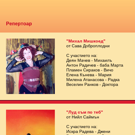
Репертоар
"Михал Мишкоед"
от Сава Доброплодни
С участието на:
Деян Мачев - Михаилъ
Антон Радичев - баба Марта
Пламен Сираков - Вичо
Елена Кънева - Мария
Милена Атанасова - Радка
Веселин Ранков - Доктора
"Луд съм по теб"
от Нийл Саймън
С участието на:
Искра Радева - Джени