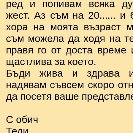
ред и попивам всяка ду
жест. Аз съм на 20...... и 
хора на моята възраст м
съм можела да ходя на те
правя го от доста време 
щастлива за което.
Бъди жива и здрава 
надявам съвсем скоро отн
да посетя ваше представл
С обич
Теди