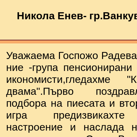
Никола Енев- гр.Ванку
Уважаема Госпожо Радева,
ние -група пенсионирани
икономисти,гледахме "
двама".Първо поздра
подбора на пиесата и вто
игра предизвикахте
настроение и наслада н