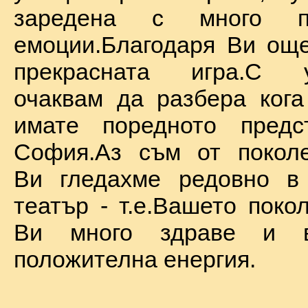
заредена с много по
емоции.Благодаря Ви ощ
прекрасната игра.С у
очаквам да разбера ког
имате поредното предс
София.Аз съм от поколе
Ви гледахме редовно в
театър - т.е.Вашето поко
Ви много здраве и в
положителна енергия.