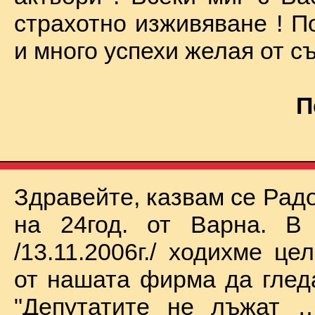
страхотно изживяване ! П
и много успехи желая от съ
П
Здравейте, казвам се Рад
на 24год. от Варна. В 
/13.11.2006г./ ходихме це
от нашата фирма да глед
"Депутатите не лъжат …