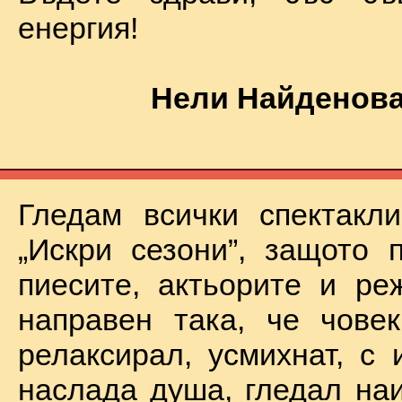
енергия!
Нели Найденова
Гледам всички спектакл
„Искри сезони”, защото 
пиесите, актьорите и ре
направен така, че чове
релаксирал, усмихнат, с 
наслада душа, гледал на