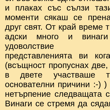
и плаках със сълзи таз
моменти сякаш се прена
друг свят. От край време 
адски много и винаг
удоволствие по
представленията ви ког
(всъщност пропуснах две,
в двете участваше 
основателни причини :-) )
нетърпение следващата с
Винаги се стремя да сяда