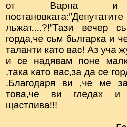
от Варна и 
постановката:”Депу
льжат....?!”Тази вечер 
горда,че сьм бьлгарка и ч
таланти като вас! Аз уча 
и се надявам поне малк
,така като вас,за да се го
.Благодаря ви ,че ме за
това,че ви гледах и
щастлива!!!