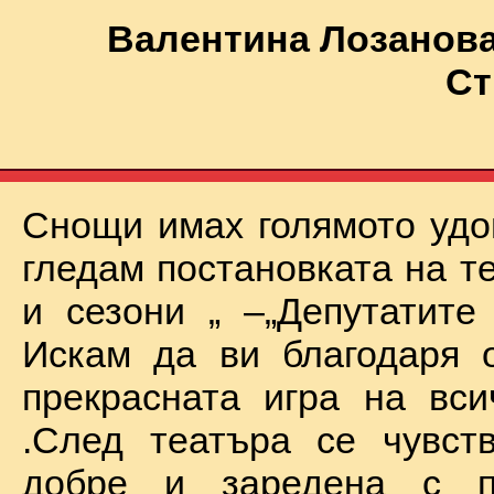
Валентина Лозанова
Ст
Снощи имах голямото удо
гледам постановката на т
и сезони „ –„Депутатите
Искам да ви благодаря 
прекрасната игра на вси
.След театъра се чувст
добре и заредена с п