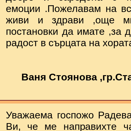
емоции .Пожелавам на вс
живи и здрави ,още мн
постановки да имате ,за 
радост в сърцата на хората !
Ваня Стоянова ,гр.С
Уважаема госпожо Радева
Ви, че ме направихте ч