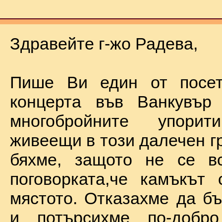
Здравейте г-жо Радева,
Пише Ви един от посет
концерта във Ванкувър
многобройните упорит
живеещи в този далечен г
бяхме, защото не се в
поговорката,че камъкът
мястото. Отказахме да б
и потърсихме по-добр