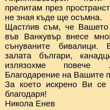
прелитам през пространст
не зная къде ще осъмна.
Щастлив съм, че Вашето
във Ванкувър внесе мно
сънуваните бивалици. 
залата българи, канадц
излязохме повече 
Благодарение на Вашите п
За което искрено Ви се
благодаря!
Никола Енев