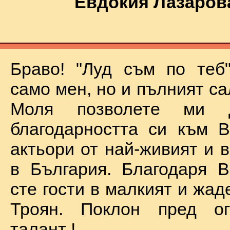
Евдокия Лазаров
Браво! "Луд съм по теб
само мен, но и пълният са
Моля позволете ми 
благодарността си към В
актьори от най-живият и 
в България. Благодаря В
сте гости в малкият и жад
Троян. Поклон пред о
талант !