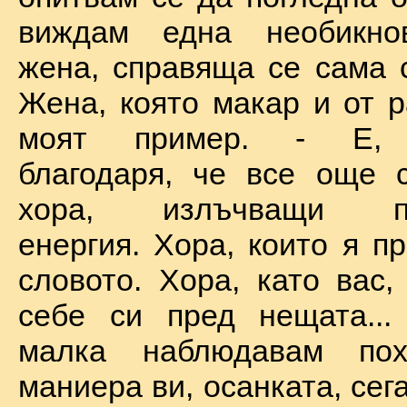
виждам една необикно
жена, справяща се сама с
Жена, която макар и от р
моят пример. - Е, б
благодаря, че все още 
хора, излъчващи по
енергия. Хора, които я п
словото. Хора, като вас,
себе си пред нещата...
малка наблюдавам пох
маниера ви, осанката, сега