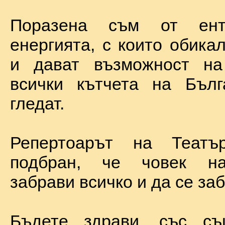
Поразена съм от ент
енергията, с които обика
и дават възможност на
всички кътчета на Бълг
гледат.
Репертоарът на Теат
подбран, че човек н
забрави всичко и да се за
Бъдете здрави, със с