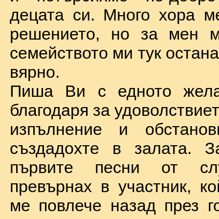
децата си. Много хора м
решението, но за мен м
семейството ми тук остан
вярно.
Пиша Ви с едното жел
благодаря за удоволствие
изпълнение и обстановк
създадохте в залата. З
първите песни от сл
превърнах в участник, ко
ме повлече назад през г