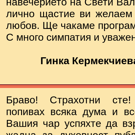
навечерието на Свети Вал
лично щастие ви желаем
любов. Ще чакаме програм
С много симпатия и уваже
Гинка Кермекчиев
Браво! Страхотни сте
попивах всяка дума и вс
Вашия чар успяхте да вз