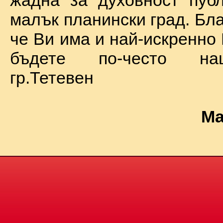
жадна за духовност пуб
малък планински град. Бл
че Ви има и най-искренно
бъдете по-често на
гр.Тетевен
Ма