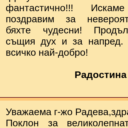
фантастично!!! Иск
поздравим за невероят
бяхте чудесни! Продъ
същия дух и за напред.
всичко най-добро!
Радостина
Уважаема г-жо Радева,здр
Поклон за великолепна