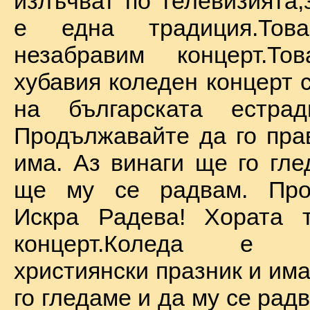
излъчват по телевизията,
е една традиция.То
незабравим концерт.Т
хубавия коледен концерт 
на българската естрад
Продължавайте да го прав
има. Аз винаги ще го гле
ще му се радвам. Про
Искра Радева! Хората т
концерт.Коледа е на
християнски празник и им
го гледаме и да му се радв