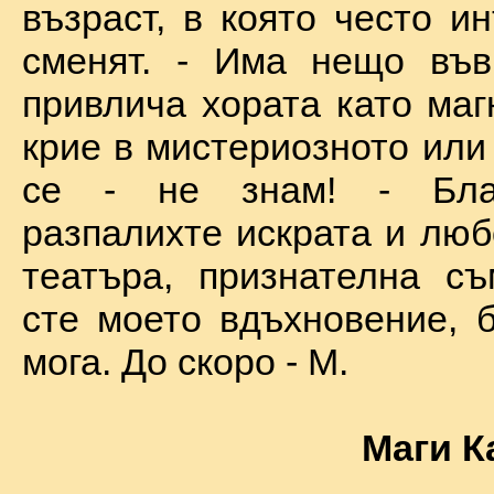
възраст, в която често и
сменят. - Има нещо във
привлича хората като маг
крие в мистериозното или
се - не знам! - Бла
разпалихте искрата и люб
театъра, признателна съ
сте моето вдъхновение, б
мога. До скоро - М.
Маги К