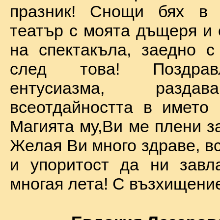
празник! Снощи бях в 
театър с моята дъщеря и 
на спектакъла, заедно с
след това! Поздра
ентусиазма, разда
всеотдайността в името 
Магията му,Ви ме плени за
Желая Ви много здраве, вс
и упоритост да ни завл
многая лета! С възхищение