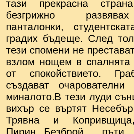
тази прекрасна стран
безгрижно развява
панталонки, студентска
градих бъдеще. След тол
тези спомени не престават
взлом нощем в спалнята 
от спокойствието. Гр
създават очарователни 
миналото.В тези луди сън
вихър се въртят Несебър
Трявна и Копривщиц
Пирин...Безброй пъ