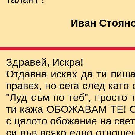
Иван Стояно
Здравей, Искра!
Отдавна исках да ти пиша
правех, но сега след като 
"Луд съм по теб", просто
ти кажа ОБОЖАВАМ ТЕ! О
с цялото обожание на све
си във всяко едно отноше