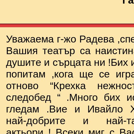
Га
Уважаема г-жо Радева ,сп
Вашия театър са наистин
душите и сърцата ни !Бих 
попитам ,кога ще се иг
отново “Крехка нежно
следобед “ .Много бих и
гледам .Вие и Ивайло Х
най-добрите и най-та
актьори ! Всеки миг с Ва