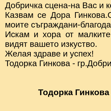
Добричка сцена-на Вас и к
Казвам се Дора Гинкова.
моите съграждани-благода
Искам и хора от малкит
видят вашето изкуство.
Желая здраве и успех!
Тодорка Гинкова - гр.Добр
Тодорка Гинкова 