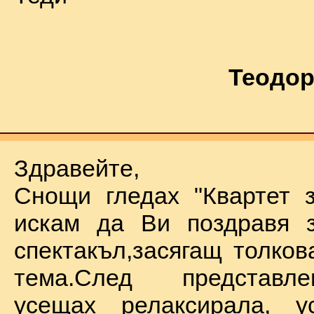
Теодор
Здравейте,
Снощи гледах "Квартет 
искам да Ви поздравя з
спектакъл,засягащ толков
тема.След представл
усещах релаксирала, у