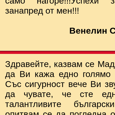
само нагоре!!!Успехи
занапред от мен!!!
Венелин 
Здравейте, казвам се Мад
да Ви кажа едно голямо "
Със сигурност вече Ви зв
да чувате, че сте ед
талантливите български
опитвам се да погледна о