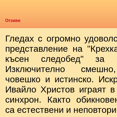
Отзиви
Гледах с огромно удоволс
представление на "Крехк
късен следобед" за 
Изключително смешно
човешко и истинско. Иск
Ивайло Христов играят в
синхрон. Както обикнове
са естествени и неповтори