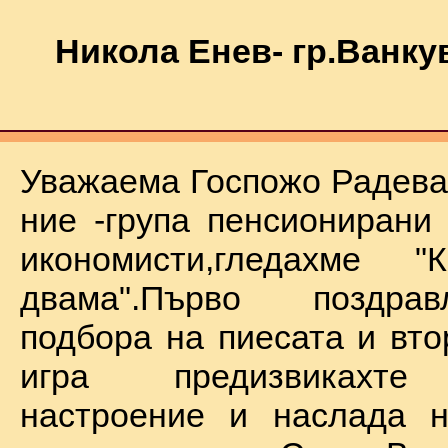
Никола Енев- гр.Ванку
Уважаема Госпожо Радева,
ние -група пенсионирани
икономисти,гледахме "
двама".Първо поздра
подбора на пиесата и вто
игра предизвикахте
настроение и наслада н