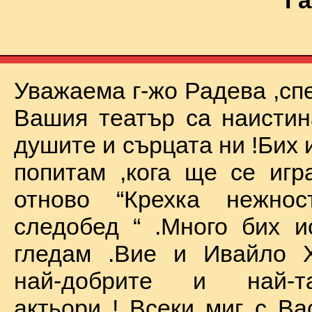
Га
Уважаема г-жо Радева ,сп
Вашия театър са наистин
душите и сърцата ни !Бих 
попитам ,кога ще се иг
отново “Крехка нежно
следобед “ .Много бих и
гледам .Вие и Ивайло Х
най-добрите и най-та
актьори ! Всеки миг с Ва