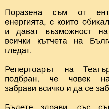
Поразена съм от ент
енергията, с които обика
и дават възможност на
всички кътчета на Бълг
гледат.
Репертоарът на Теат
подбран, че човек н
забрави всичко и да се за
Бъдете здрави, със с