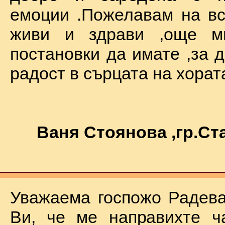
емоции .Пожелавам на вс
живи и здрави ,още мн
постановки да имате ,за 
радост в сърцата на хората !
Ваня Стоянова ,гр.С
Уважаема госпожо Радева
Ви, че ме направихте ч