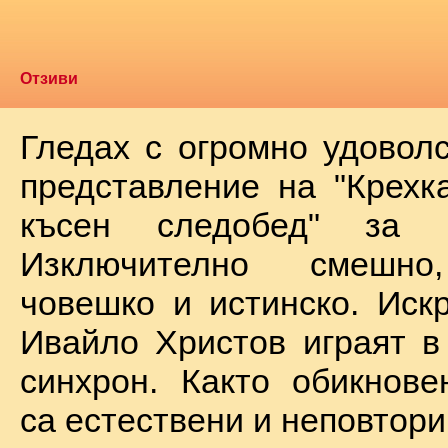
Отзиви
Гледах с огромно удоволс
представление на "Крехк
късен следобед" за 
Изключително смешно
човешко и истинско. Иск
Ивайло Христов играят в
синхрон. Както обикнове
са естествени и неповтори