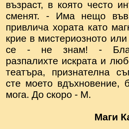
възраст, в която често и
сменят. - Има нещо във
привлича хората като маг
крие в мистериозното или
се - не знам! - Бла
разпалихте искрата и люб
театъра, признателна съ
сте моето вдъхновение, б
мога. До скоро - М.
Маги К