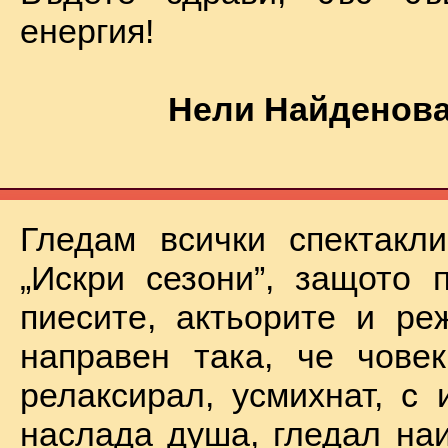
енергия!
Нели Найденова
Гледам всички спектакл
„Искри сезони”, защото 
пиесите, актьорите и ре
направен така, че чове
релаксирал, усмихнат, с 
наслада душа, гледал на