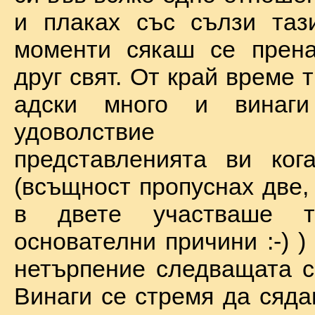
и плаках със сълзи таз
моменти сякаш се прена
друг свят. От край време 
адски много и винаг
удоволствие по
представленията ви ког
(всъщност пропуснах две,
в двете участваше 
основателни причини :-) )
нетърпение следващата с
Винаги се стремя да сяда