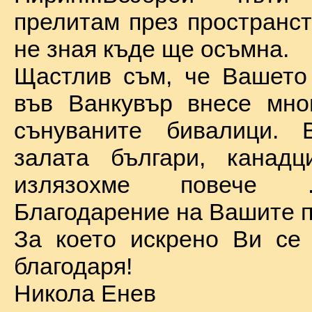
прелитам през пространст
не зная къде ще осъмна.
Щастлив съм, че Вашето
във Ванкувър внесе мно
сънуваните бивалици. 
залата българи, канадц
излязохме повече 
Благодарение на Вашите п
За което искрено Ви се
благодаря!
Никола Енев