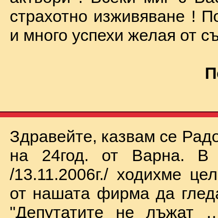
страхотно изживяване ! П
и много успехи желая от съ
П
Здравейте, казвам се Рад
на 24год. от Варна. В 
/13.11.2006г./ ходихме це
от нашата фирма да глед
"Депутатите не лъжат …