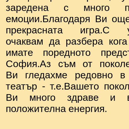
заредена с много по
емоции.Благодаря Ви ощ
прекрасната игра.С у
очаквам да разбера ког
имате поредното предс
София.Аз съм от поколе
Ви гледахме редовно в
театър - т.е.Вашето поко
Ви много здраве и в
положителна енергия.