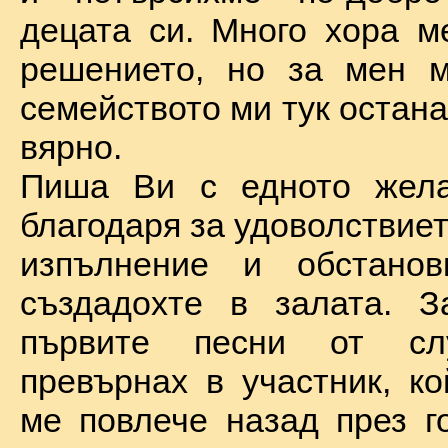
децата си. Много хора м
решението, но за мен м
семейството ми тук остан
вярно.
Пиша Ви с едното жел
благодаря за удоволствие
изпълнение и обстановк
създадохте в залата. З
първите песни от сл
превърнах в участник, ко
ме повлече назад през г