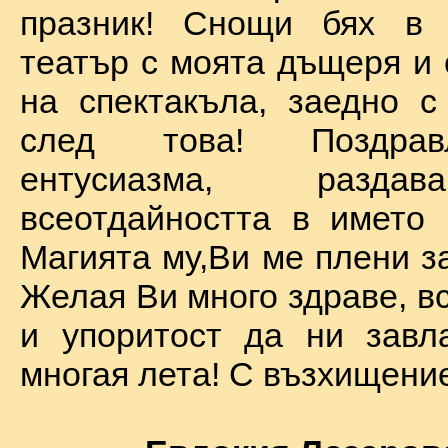
празник! Снощи бях в 
театър с моята дъщеря и 
на спектакъла, заедно с
след това! Поздра
ентусиазма, разда
всеотдайността в името 
Магията му,Ви ме плени за
Желая Ви много здраве, вс
и упоритост да ни завл
многая лета! С възхищение