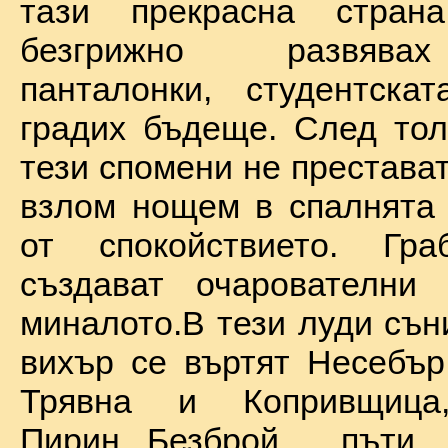
тази прекрасна стран
безгрижно развява
панталонки, студентска
градих бъдеще. След тол
тези спомени не престават
взлом нощем в спалнята 
от спокойствието. Гр
създават очарователни 
миналото.В тези луди сън
вихър се въртят Несебър
Трявна и Копривщиц
Пирин...Безброй пъ