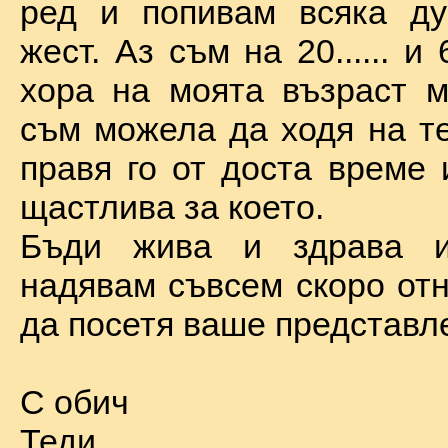
ред и попивам всяка ду
жест. Аз съм на 20...... и 
хора на моята възраст м
съм можела да ходя на те
правя го от доста време 
щастлива за което.
Бъди жива и здрава 
надявам съвсем скоро отн
да посетя ваше представл
С обич
Теди