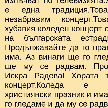
излъчват по телевизията,
е една традиция.То
незабравим концерт.Т
хубавия коледен концерт 
на българската естрад
Продължавайте да го прав
има. Аз винаги ще го гле
ще му се радвам. Про
Искра Радева! Хората т
концерт.Коледа е на
християнски празник и им
го гледаме и да му се радв