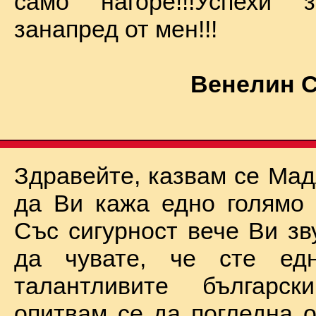
само нагоре!!!Успехи
занапред от мен!!!
Венелин 
Здравейте, казвам се Мад
да Ви кажа едно голямо "
Със сигурност вече Ви зв
да чувате, че сте ед
талантливите български
опитвам се да погледна о