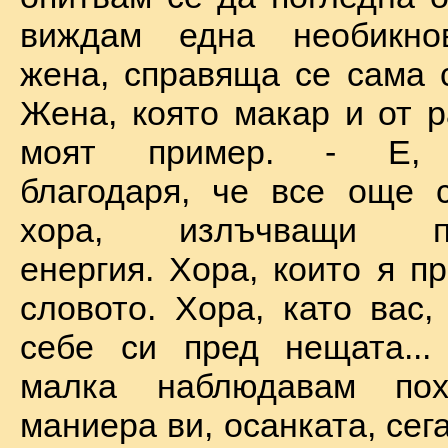
виждам една необикно
жена, справяща се сама с
Жена, която макар и от р
моят пример. - Е, б
благодаря, че все още 
хора, излъчващи по
енергия. Хора, които я п
словото. Хора, като вас,
себе си пред нещата...
малка наблюдавам пох
маниера ви, осанката, сега