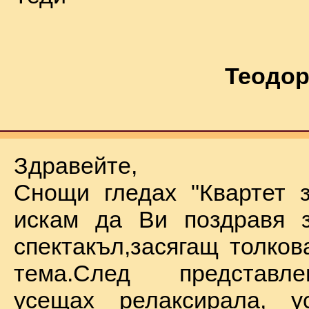
Теодор
Здравейте,
Снощи гледах "Квартет 
искам да Ви поздравя з
спектакъл,засягащ толков
тема.След представл
усещах релаксирала, у