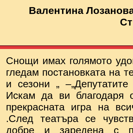
Валентина Лозанова
Ст
Снощи имах голямото удо
гледам постановката на т
и сезони „ –„Депутатите
Искам да ви благодаря 
прекрасната игра на вси
.След театъра се чувст
добре и заредена с п