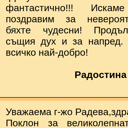
фантастично!!! Иск
поздравим за невероят
бяхте чудесни! Продъ
същия дух и за напред.
всичко най-добро!
Радостина
Уважаема г-жо Радева,здр
Поклон за великолепна