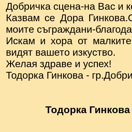
Добричка сцена-на Вас и к
Казвам се Дора Гинкова.
моите съграждани-благода
Искам и хора от малкит
видят вашето изкуство.
Желая здраве и успех!
Тодорка Гинкова - гр.Добр
Тодорка Гинкова 