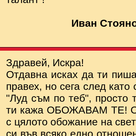
Иван Стояно
Здравей, Искра!
Отдавна исках да ти пиша
правех, но сега след като 
"Луд съм по теб", просто
ти кажа ОБОЖАВАМ ТЕ! О
с цялото обожание на све
си във всяко едно отноше