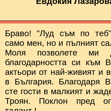
Евдокия Лазаров
Браво! "Луд съм по теб
само мен, но и пълният са
Моля позволете ми 
благодарността си към В
актьори от най-живият и 
в България. Благодаря В
сте гости в малкият и жад
Троян. Поклон пред о
талант !