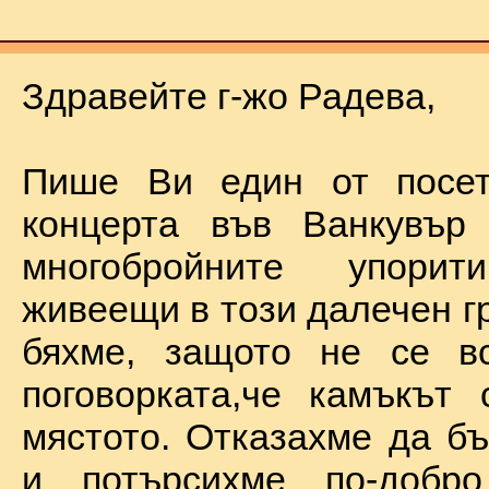
Здравейте г-жо Радева,
Пише Ви един от посет
концерта във Ванкувър
многобройните упорит
живеещи в този далечен г
бяхме, защото не се в
поговорката,че камъкът
мястото. Отказахме да б
и потърсихме по-добр