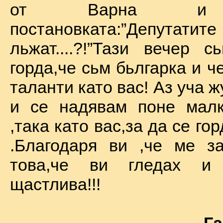
от Варна и 
постановката:”Депу
льжат....?!”Тази вечер 
горда,че сьм бьлгарка и ч
таланти като вас! Аз уча 
и се надявам поне малк
,така като вас,за да се го
.Благодаря ви ,че ме за
това,че ви гледах и
щастлива!!!