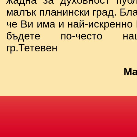
жадна за духовност пуб
малък планински град. Бл
че Ви има и най-искренно
бъдете по-често на
гр.Тетевен
Ма