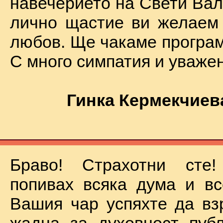
навечерието на Свети Вал
лично щастие ви желаем
любов. Ще чакаме програм
С много симпатия и уваже
Гинка Кермекчиев
Браво! Страхотни сте
попивах всяка дума и вс
Вашия чар успяхте да вз