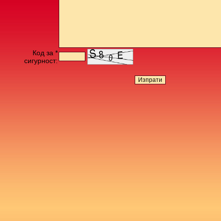
Код за *
сигурност: