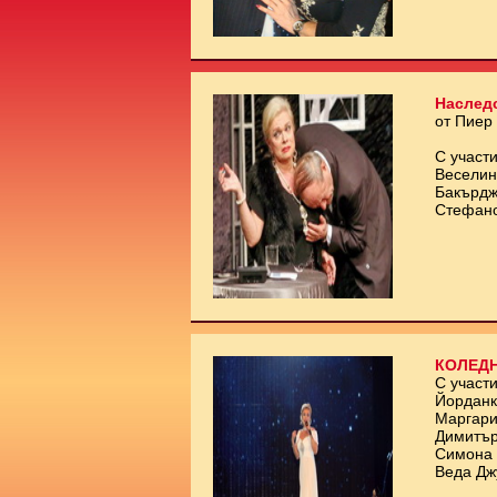
Наслед
от Пиер
С участи
Веселин
Бакърдж
Стефан
КОЛЕДН
С участи
Йорданк
Маргари
Димитър
Симона 
Веда Дж