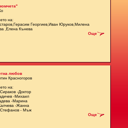
момчета"
Ко
ето на:
старов,Герасим Георгиев,Иван Юруков,Милена
ва ,Елена Кънева
Още
етна любов
нтин Красногоров
ето на:
Сираков -Доктор
адичев -Михаил
адева -Марина
Калчева -Жанна
Стефанов - Мъж
Още