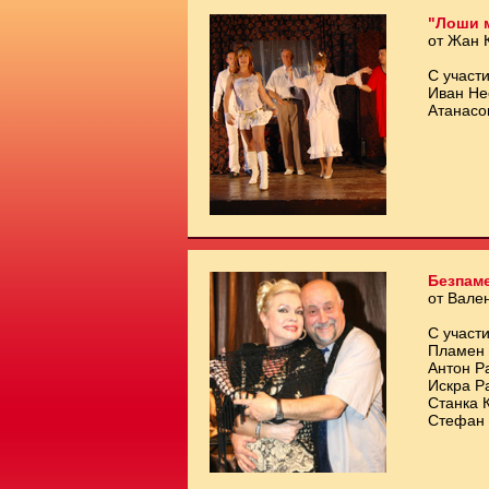
"Лоши 
от Жан 
С участи
Иван Не
Атанасо
Безпам
от Вале
С участи
Пламен 
Антон Р
Искра Р
Станка 
Стефан 