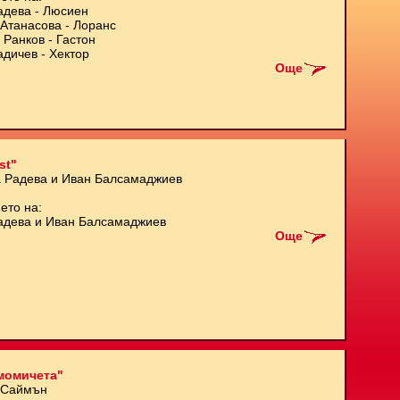
адева - Люсиен
Атанасова - Лоранс
 Ранков - Гастон
адичев - Хектор
Още
st"
а Радева и Иван Балсамаджиев
ето на:
адева и Иван Балсамаджиев
Още
момичета"
 Саймън