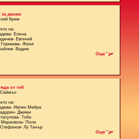
 за двама
олий Крим
ето на:
адева- Елена
адичев- Евгений
 Горкиева- Женя
Бойчев- Вадим
Още
жда от теб
 Саймън
ето на:
адева- Ивлин Мейра
Кадурин- Джими
татулова- Тоби
 Марковска- Поли
Стефанов- Лу Танър
Още