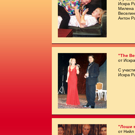
Искра Р
Милена 
Веселин
Антон Р
"The Be
от Искр
С участи
Искра Р
"Лоши 
от Нийл