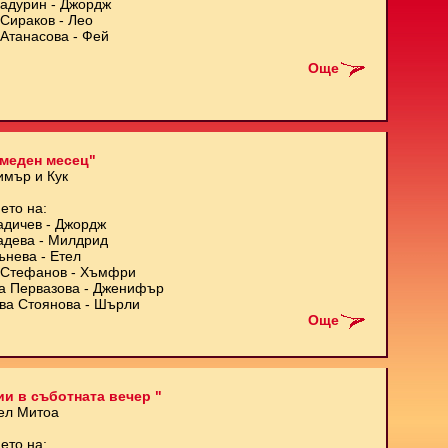
Кадурин - Джордж
Сираков - Лео
Атанасова - Фей
Още
меден месец"
имър и Кук
ето на:
адичев - Джордж
адева - Милдрид
ънева - Етел
Стефанов - Хъмфри
а Первазова - Дженифър
ва Стоянова - Шърли
Още
и в съботната вечер "
ел Митоа
ето на: