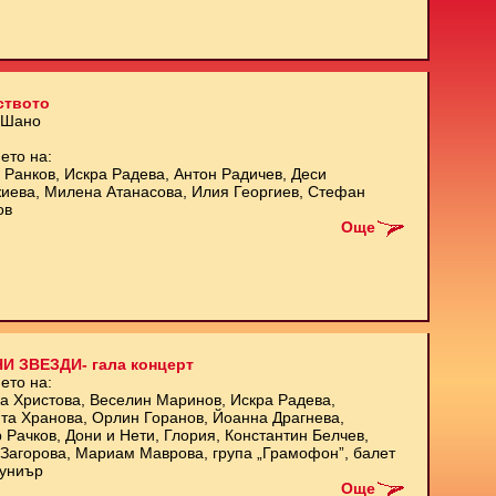
ството
 Шано
ето на:
 Ранков, Искра Радева, Антон Радичев, Деси
иева, Милена Атанасова, Илия Георгиев, Стефан
ов
Още
И ЗВЕЗДИ- гала концерт
ето на:
а Христова, Веселин Маринов, Искра Радева,
та Хранова, Орлин Горанов, Йоанна Драгнева,
 Рачков, Дони и Нети, Глория, Константин Белчев,
Загорова, Мариам Маврова, група „Грамофон”, балет
униър
Още