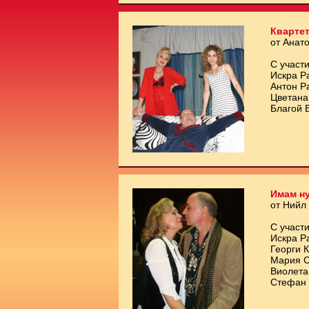
Квартет
от Анат
С участи
Искра Р
Антон Р
Цветана
Благой 
Имам ну
от Нийл
С участи
Искра Р
Георги 
Мария С
Виолета
Стефан 