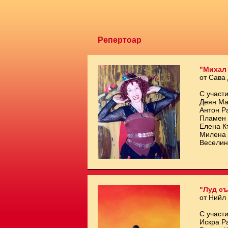
Репертоар
"Михал
от Сава
С участи
Деян Ма
Антон Р
Пламен 
Елена К
Милена 
Веселин
"Луд съ
от Нийл
С участи
Искра Р