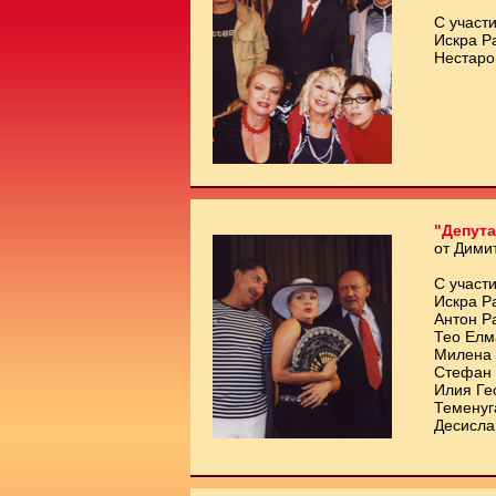
С участи
Искра Р
Нестаро
"Депута
от Дими
С участи
Искра Р
Антон Р
Тео Елм
Милена 
Стефан 
Илия Ге
Теменуг
Десисла