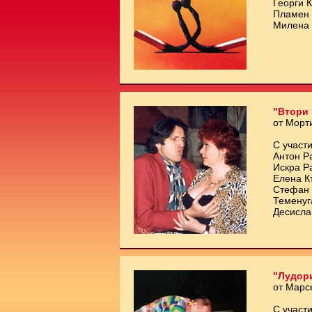
Георги 
Пламен 
Милена 
"Втори 
от Морт
С участи
Антон Р
Искра Р
Елена К
Стефан 
Теменуг
Десисла
"Лудори
от Марс
С участи