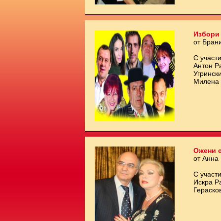
Избори 
от Бран
С участи
Антон Р
Угринск
Милена 
Ожени с
от Анна
С участи
Искра Р
Гераско