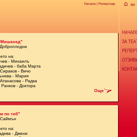
Начало
| Репертоар
 Мишкоед"
 Доброплодни
ето на:
чев - Михаилъ
адичев - баба Марта
Сираков - Вичо
ънева - Мария
Атанасова - Радка
 Ранков - Доктора
Още
м по теб"
 Саймън
ето на:
адева - Джени