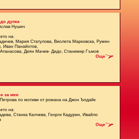
до дупка
ислав Нушич
ето на:
адичев, Мария Статулова, Виолета Марковска, Румен
и, Иван Панайотов,
Атанасова, Деян Мачев- Дидо, Станимир Гъмов
Още
е за мен
 Петрова по мотиви от романа на Джон Ъпдайк
ето на:
адева, Станка Калчева, Георги Кадурин, Ивайло
в
Още