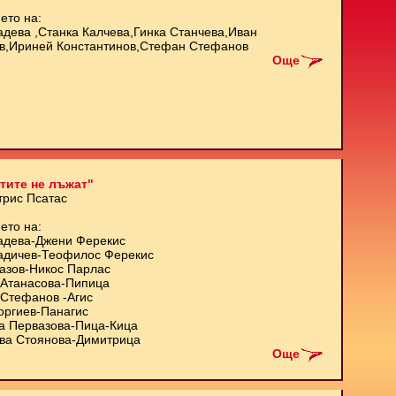
ето на:
адева ,Станка Калчева,Гинка Станчева,Иван
в,Ириней Константинов,Стефан Стефанов
Още
тите не лъжат"
трис Псатас
ето на:
адева-Джени Ферекис
адичев-Теофилос Ферекис
азов-Никос Парлас
Атанасова-Пипица
Стефанов -Агис
оргиев-Панагис
а Первазова-Пица-Кица
ва Стоянова-Димитрица
Още