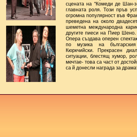
сцената на “Комеди де Шан-з
главната роля. Този пръв ус
огромна популярност във Фра
преведена на около двадесет
шеметна международна карие
другите пиеси на Пиер Шено.
Опера създава оперен спекта
по музика на българския
Кюркчийски. Прекрасен диал
ситуации, блестящ хумор, рол
мечтае- това са част от достой
са й донесли награда за драма