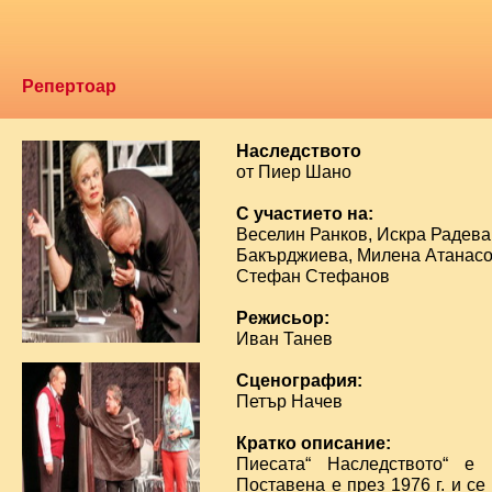
Репертоар
Наследството
от Пиер Шано
С участието на:
Веселин Ранков, Искра Радева
Бакърджиева, Милена Атанасо
Стефан Стефанов
Режисьор:
Иван Танев
Сценография:
Петър Начев
Кратко описание:
Пиесата“ Наследството“ е 
Поставена е през 1976 г. и се