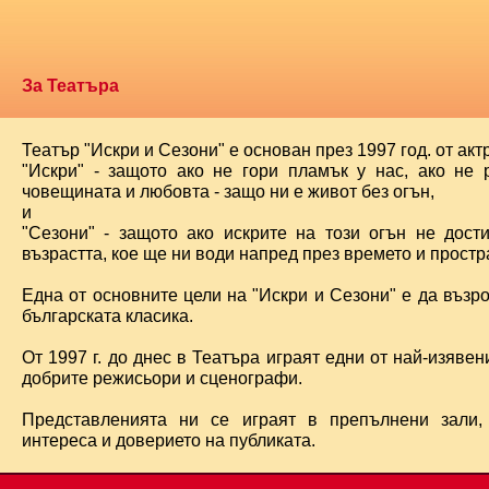
За Театъра
Театър "Искри и Сезони" е основан през 1997 год. от ак
"Искри" - защото ако не гори пламък у нас, ако не 
човещината и любовта - защо ни е живот без огън,
и
"Сезони" - защото ако искрите на този огън не дост
възрастта, кое ще ни води напред през времето и простра
Една от основните цели на "Искри и Сезони" е да възр
българската класика.
От 1997 г. до днес в Театъра играят едни от най-изявени
добрите режисьори и сценографи.
Представленията ни се играят в препълнени зали,
интереса и доверието на публиката.