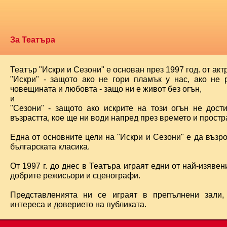
За Театъра
Театър "Искри и Сезони" е основан през 1997 год. от ак
"Искри" - защото ако не гори пламък у нас, ако не 
човещината и любовта - защо ни е живот без огън,
и
"Сезони" - защото ако искрите на този огън не дост
възрастта, кое ще ни води напред през времето и простра
Една от основните цели на "Искри и Сезони" е да възр
българската класика.
От 1997 г. до днес в Театъра играят едни от най-изявени
добрите режисьори и сценографи.
Представленията ни се играят в препълнени зали,
интереса и доверието на публиката.