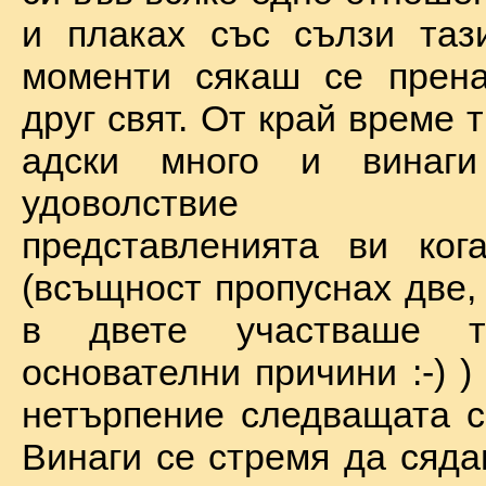
и плаках със сълзи таз
моменти сякаш се прена
друг свят. От край време 
адски много и винаг
удоволствие по
представленията ви ког
(всъщност пропуснах две,
в двете участваше 
основателни причини :-) )
нетърпение следващата с
Винаги се стремя да сяда