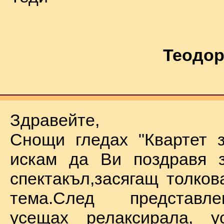
Теодор
Здравейте,
Снощи гледах "Квартет 
искам да Ви поздравя з
спектакъл,засягащ толков
тема.След представл
усещах релаксирала, у