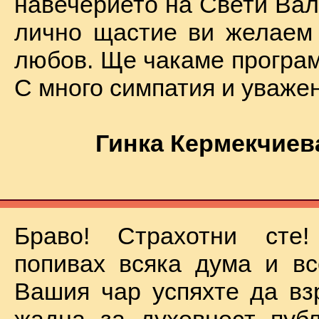
навечерието на Свети Вал
лично щастие ви желаем
любов. Ще чакаме програм
С много симпатия и уваже
Гинка Кермекчиев
Браво! Страхотни сте
попивах всяка дума и вс
Вашия чар успяхте да вз