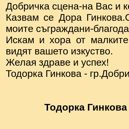
Добричка сцена-на Вас и к
Казвам се Дора Гинкова.
моите съграждани-благода
Искам и хора от малкит
видят вашето изкуство.
Желая здраве и успех!
Тодорка Гинкова - гр.Добр
Тодорка Гинкова 