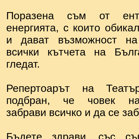
Поразена съм от ент
енергията, с които обика
и дават възможност на
всички кътчета на Бълг
гледат.
Репертоарът на Теат
подбран, че човек н
забрави всичко и да се за
Бъдете здрави, със с