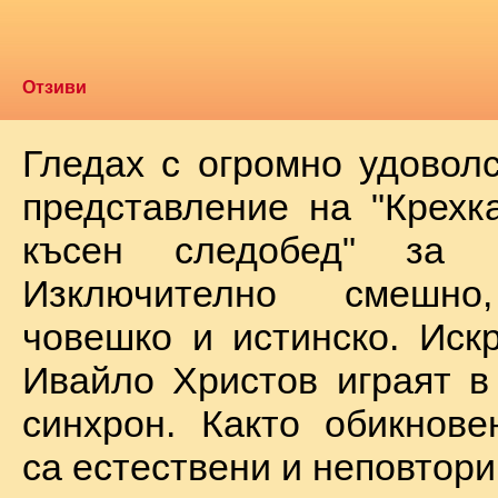
Отзиви
Гледах с огромно удоволс
представление на "Крехк
късен следобед" за 
Изключително смешно
човешко и истинско. Иск
Ивайло Христов играят в
синхрон. Както обикнове
са естествени и неповтори