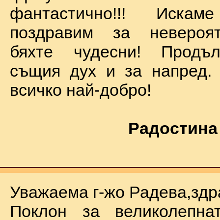
фантастично!!! Иск
поздравим за невероят
бяхте чудесни! Продъ
същия дух и за напред.
всичко най-добро!
Радостина
Уважаема г-жо Радева,здр
Поклон за великолепна