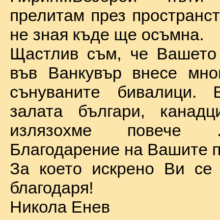
прелитам през пространст
не зная къде ще осъмна.
Щастлив съм, че Вашето
във Ванкувър внесе мно
сънуваните бивалици. 
залата българи, канадц
излязохме повече 
Благодарение на Вашите п
За което искрено Ви се
благодаря!
Никола Енев