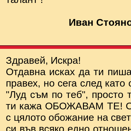
Иван Стояно
Здравей, Искра!
Отдавна исках да ти пиша
правех, но сега след като 
"Луд съм по теб", просто
ти кажа ОБОЖАВАМ ТЕ! О
с цялото обожание на све
си във всяко едно отноше