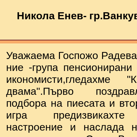
Никола Енев- гр.Ванку
Уважаема Госпожо Радева,
ние -група пенсионирани
икономисти,гледахме "
двама".Първо поздра
подбора на пиесата и вто
игра предизвикахте
настроение и наслада н