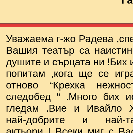
Га
Уважаема г-жо Радева ,сп
Вашия театър са наистин
душите и сърцата ни !Бих 
попитам ,кога ще се иг
отново “Крехка нежно
следобед “ .Много бих и
гледам .Вие и Ивайло Х
най-добрите и най-та
актьори ! Всеки миг с Ва