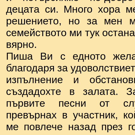
децата си. Много хора м
решението, но за мен м
семейството ми тук остан
вярно.
Пиша Ви с едното жел
благодаря за удоволствие
изпълнение и обстановк
създадохте в залата. З
първите песни от сл
превърнах в участник, ко
ме повлече назад през г