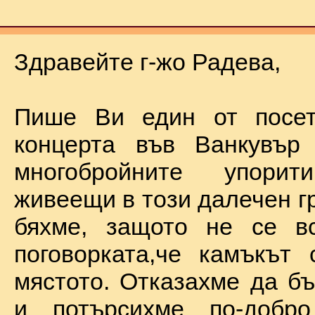
Здравейте г-жо Радева,
Пише Ви един от посет
концерта във Ванкувър
многобройните упорит
живеещи в този далечен г
бяхме, защото не се в
поговорката,че камъкът
мястото. Отказахме да б
и потърсихме по-добр