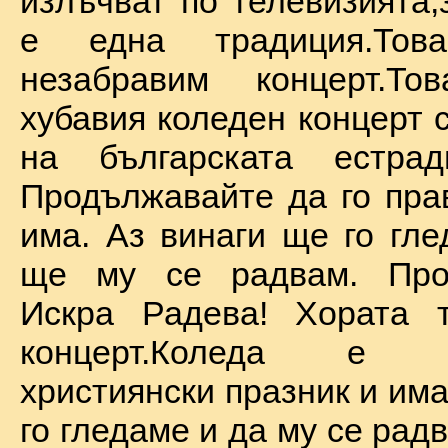
излъчват по телевизията,
е една традиция.То
незабравим концерт.Т
хубавия коледен концерт 
на българската естрад
Продължавайте да го прав
има. Аз винаги ще го гле
ще му се радвам. Про
Искра Радева! Хората т
концерт.Коледа е на
християнски празник и им
го гледаме и да му се радв