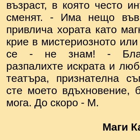
възраст, в която често и
сменят. - Има нещо във
привлича хората като маг
крие в мистериозното или
се - не знам! - Бла
разпалихте искрата и люб
театъра, признателна съ
сте моето вдъхновение, б
мога. До скоро - М.
Маги К