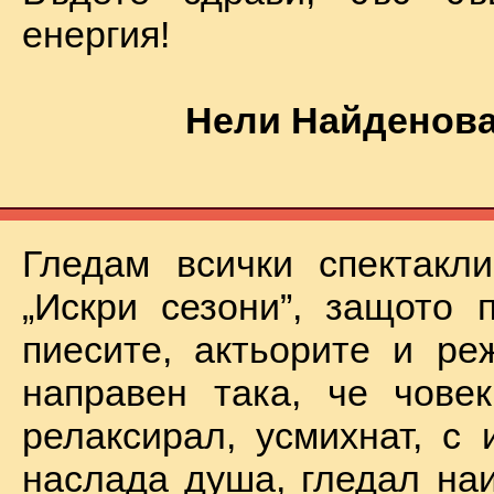
енергия!
Нели Найденова
Гледам всички спектакл
„Искри сезони”, защото 
пиесите, актьорите и ре
направен така, че чове
релаксирал, усмихнат, с 
наслада душа, гледал на