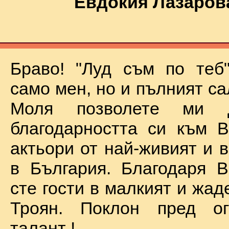
Евдокия Лазаров
Браво! "Луд съм по теб
само мен, но и пълният са
Моля позволете ми 
благодарността си към В
актьори от най-живият и 
в България. Благодаря В
сте гости в малкият и жад
Троян. Поклон пред о
талант !