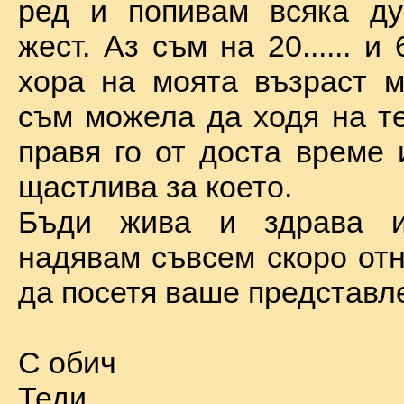
ред и попивам всяка ду
жест. Аз съм на 20...... и 
хора на моята възраст м
съм можела да ходя на те
правя го от доста време 
щастлива за което.
Бъди жива и здрава 
надявам съвсем скоро отн
да посетя ваше представл
С обич
Теди