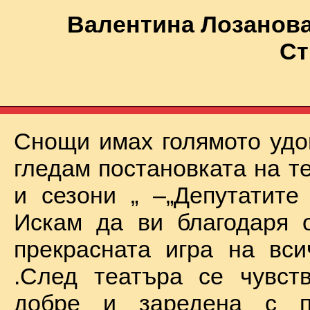
Валентина Лозанова
Ст
Снощи имах голямото удо
гледам постановката на т
и сезони „ –„Депутатите
Искам да ви благодаря 
прекрасната игра на вси
.След театъра се чувст
добре и заредена с п