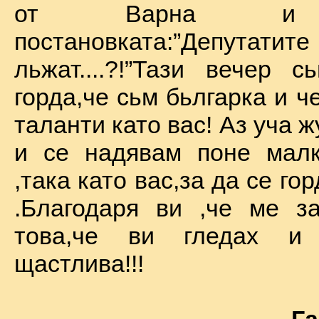
от Варна и 
постановката:”Депу
льжат....?!”Тази вечер 
горда,че сьм бьлгарка и ч
таланти като вас! Аз уча 
и се надявам поне малк
,така като вас,за да се го
.Благодаря ви ,че ме за
това,че ви гледах и
щастлива!!!