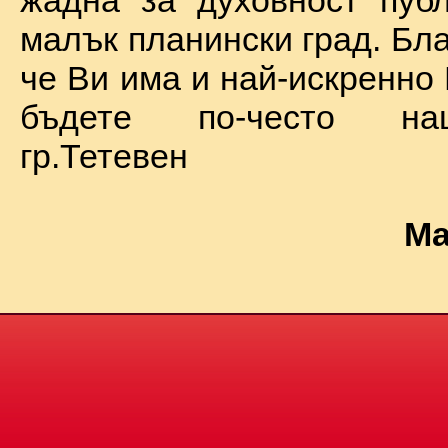
жадна за духовност пуб
малък планински град. Бл
че Ви има и най-искренно
бъдете по-често на
гр.Тетевен
Ма