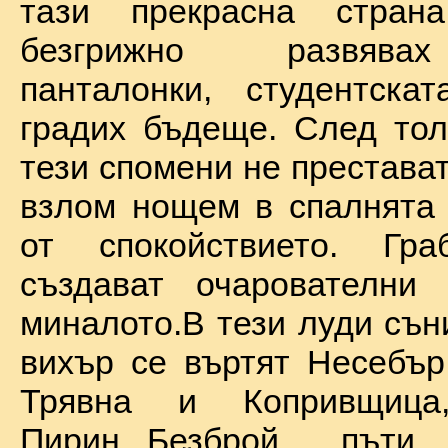
тази прекрасна стран
безгрижно развява
панталонки, студентска
градих бъдеще. След тол
тези спомени не престават
взлом нощем в спалнята 
от спокойствието. Гр
създават очарователни 
миналото.В тези луди сън
вихър се въртят Несебър
Трявна и Копривщиц
Пирин...Безброй пъ