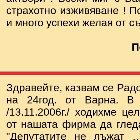
страхотно изживяване ! П
и много успехи желая от съ
П
Здравейте, казвам се Рад
на 24год. от Варна. В 
/13.11.2006г./ ходихме це
от нашата фирма да глед
"Депутатите не лъжат …