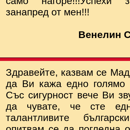
само нагоре!!!Успехи
занапред от мен!!!
Венелин 
Здравейте, казвам се Мад
да Ви кажа едно голямо "
Със сигурност вече Ви зв
да чувате, че сте ед
талантливите български
опитвам се да погледна о