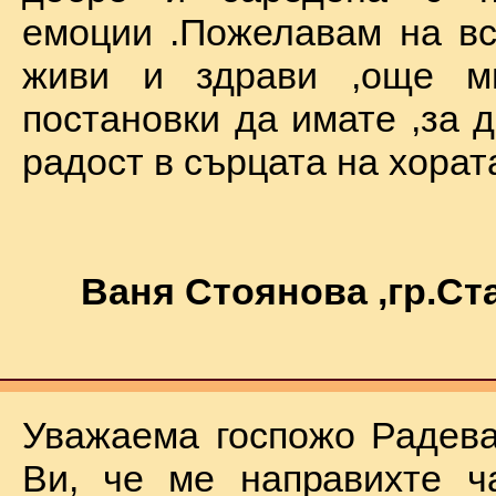
емоции .Пожелавам на вс
живи и здрави ,още мн
постановки да имате ,за 
радост в сърцата на хората !
Ваня Стоянова ,гр.С
Уважаема госпожо Радева
Ви, че ме направихте ч