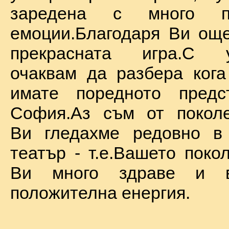
заредена с много по
емоции.Благодаря Ви ощ
прекрасната игра.С у
очаквам да разбера ког
имате поредното предс
София.Аз съм от поколе
Ви гледахме редовно в
театър - т.е.Вашето поко
Ви много здраве и в
положителна енергия.