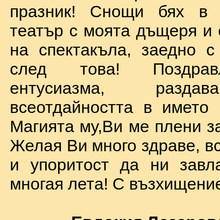
празник! Снощи бях в 
театър с моята дъщеря и 
на спектакъла, заедно с
след това! Поздра
ентусиазма, разда
всеотдайността в името 
Магията му,Ви ме плени за
Желая Ви много здраве, вс
и упоритост да ни завл
многая лета! С възхищение