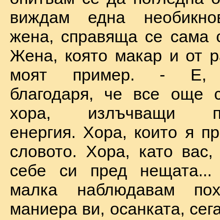
виждам една необикно
жена, справяща се сама с
Жена, която макар и от р
моят пример. - Е, б
благодаря, че все още 
хора, излъчващи по
енергия. Хора, които я п
словото. Хора, като вас,
себе си пред нещата...
малка наблюдавам пох
маниера ви, осанката, сега