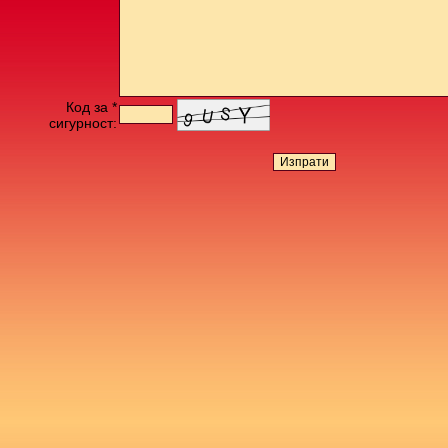
Код за *
сигурност: