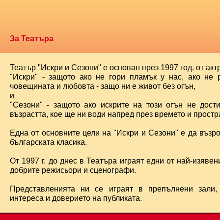
За Театъра
Театър "Искри и Сезони" е основан през 1997 год. от ак
"Искри" - защото ако не гори пламък у нас, ако не 
човещината и любовта - защо ни е живот без огън,
и
"Сезони" - защото ако искрите на този огън не дост
възрастта, кое ще ни води напред през времето и простра
Една от основните цели на "Искри и Сезони" е да възр
българската класика.
От 1997 г. до днес в Театъра играят едни от най-изявени
добрите режисьори и сценографи.
Представленията ни се играят в препълнени зали,
интереса и доверието на публиката.