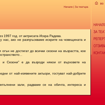
Начало
| За театъра
ез 1997 год. от актрисата Искра Радева.
 у нас, ако не разпръскваме искрите на човещината и
и огън не достигат до всички сезони на възрастта, кое
странството...
и и Сезони" е да възроди някои от върховете на
 едни от най-изявените актьори, гостуват най-добрите
репълнени зали, радваме се на обичта, интереса и