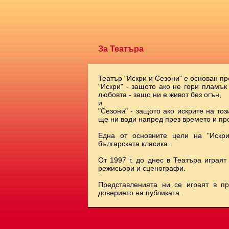
За Театъра
Театър "Искри и Сезони" е основан пр
"Искри" - защото ако не гори пламък
любовта - защо ни е живот без огън,
и
"Сезони" - защото ако искрите на тоз
ще ни води напред през времето и про
Една от основните цели на "Искр
българската класика.
От 1997 г. до днес в Театъра играят
режисьори и сценографи.
Представленията ни се играят в п
доверието на публиката.