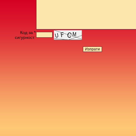
Код за *
сигурност: