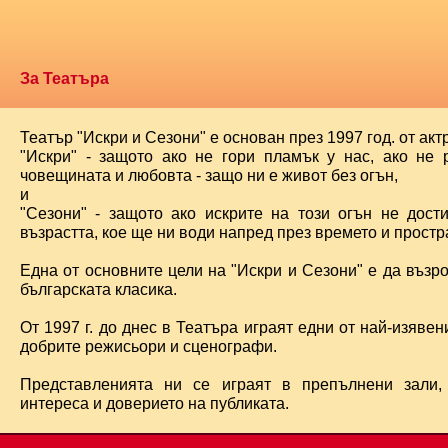
За Театъра
Театър "Искри и Сезони" е основан през 1997 год. от ак
"Искри" - защото ако не гори пламък у нас, ако не 
човещината и любовта - защо ни е живот без огън,
и
"Сезони" - защото ако искрите на този огън не дост
възрастта, кое ще ни води напред през времето и простра
Една от основните цели на "Искри и Сезони" е да възр
българската класика.
От 1997 г. до днес в Театъра играят едни от най-изявени
добрите режисьори и сценографи.
Представленията ни се играят в препълнени зали,
интереса и доверието на публиката.