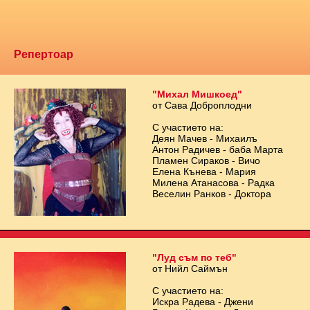
Репертоар
"Михал Мишкоед"
от Сава Доброплодни
С участието на:
Деян Мачев - Михаилъ
Антон Радичев - баба Марта
Пламен Сираков - Вичо
Елена Кънева - Мария
Милена Атанасова - Радка
Веселин Ранков - Доктора
"Луд съм по теб"
от Нийл Саймън
С участието на:
Искра Радева - Джени