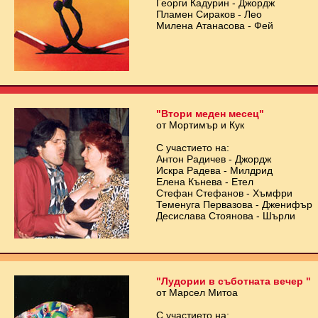
Георги Кадурин - Джордж
Пламен Сираков - Лео
Милена Атанасова - Фей
"Втори меден месец"
от Мортимър и Кук
С участието на:
Антон Радичев - Джордж
Искра Радева - Милдрид
Елена Кънева - Етел
Стефан Стефанов - Хъмфри
Теменуга Первазова - Дженифър
Десислава Стоянова - Шърли
"Лудории в съботната вечер "
от Марсел Митоа
С участието на: