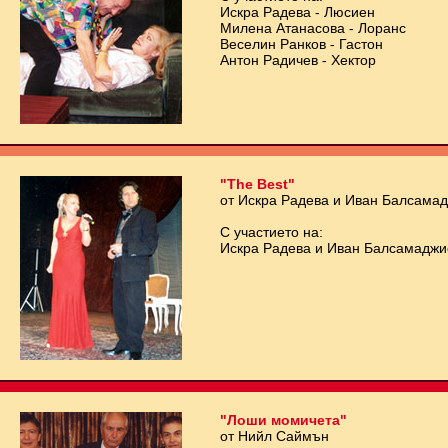
Искра Радева - Люсиен
Милена Атанасова - Лоранс
Веселин Ранков - Гастон
Антон Радичев - Хектор
"The Best"
от Искра Радева и Иван Балсама
С участието на:
Искра Радева и Иван Балсамаджи
"Лоши момичета"
от Нийл Саймън