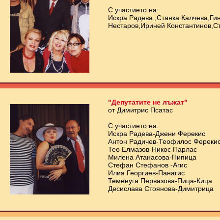
С участието на:
Искра Радева ,Станка Калчева,Ги
Нестаров,Ириней Константинов,
"Депутатите не лъжат"
от Димитрис Псатас
С участието на:
Искра Радева-Джени Ферекис
Антон Радичев-Теофилос Фереки
Тео Елмазов-Никос Парлас
Милена Атанасова-Пипица
Стефан Стефанов -Агис
Илия Георгиев-Панагис
Теменуга Первазова-Пица-Кица
Десислава Стоянова-Димитрица