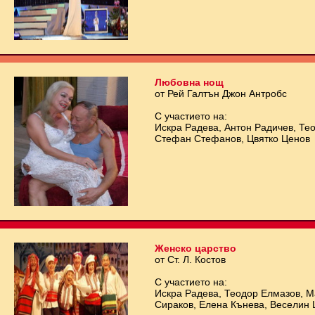
Любовна нощ
от Рей Галтън Джон Антробс
С участието на:
Искра Радева, Антон Радичев, Те
Стефан Стефанов, Цвятко Ценов
Женско царство
от Ст. Л. Костов
С участието на:
Искра Радева, Теодор Елмазов, 
Сираков, Елена Кънева, Веселин