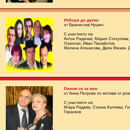
Избори до дупка
от Бранислав Нушич
С участието на:
Антон Радичев, Мария Статулова,
Угрински, Иван Панайотов,
Милена Атанасова, Деян Мачев- 
Ожени се за мен
от Анна Петрова по мотиви от ро
С участието на:
Искра Радева, Станка Калчева, Г
Герасков