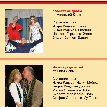
Квартет за двама
от Анатолий Крим
С участието на:
Искра Радева- Елена
Антон Радичев- Евгений
Цветана Горкиева- Женя
Благой Бойчев- Вадим
Имам нужда от теб
от Нийл Саймън
С участието на:
Искра Радева- Ивлин Мейра
Георги Кадурин- Джими
Мария Статулова- Тоби
Виолета Марковска- Поли
Стефан Стефанов- Лу Танър