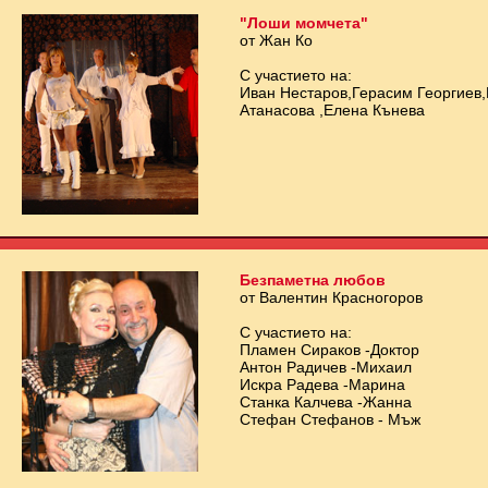
"Лоши момчета"
от Жан Ко
С участието на:
Иван Нестаров,Герасим Георгиев
Атанасова ,Елена Кънева
Безпаметна любов
от Валентин Красногоров
С участието на:
Пламен Сираков -Доктор
Антон Радичев -Михаил
Искра Радева -Марина
Станка Калчева -Жанна
Стефан Стефанов - Мъж