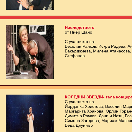
Наследството
от Пиер Шано
С участието на:
Веселин Ранков, Искра Радева, А
Бакърджиева, Милена Атанасова,
Стефанов
КОЛЕДНИ ЗВЕЗДИ- гала концер
С участието на:
Йорданка Христова, Веселин Мари
Маргарита Хранова, Орлин Горано
Димитър Рачков, Дони и Нети, Гло
Симона Загорова, Мариам Мавров
Веда Джуниър