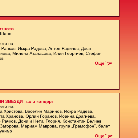
ството
 Шано
ето на:
 Ранков, Искра Радева, Антон Радичев, Деси
иева, Милена Атанасова, Илия Георгиев, Стефан
ов
Още
И ЗВЕЗДИ- гала концерт
ето на:
а Христова, Веселин Маринов, Искра Радева,
та Хранова, Орлин Горанов, Йоанна Драгнева,
 Рачков, Дони и Нети, Глория, Константин Белчев,
Загорова, Мариам Маврова, група „Грамофон”, балет
униър
Още