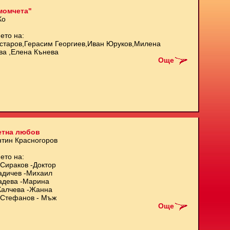
момчета"
Ко
ето на:
старов,Герасим Георгиев,Иван Юруков,Милена
ва ,Елена Кънева
Още
етна любов
нтин Красногоров
ето на:
Сираков -Доктор
адичев -Михаил
адева -Марина
Калчева -Жанна
Стефанов - Мъж
Още