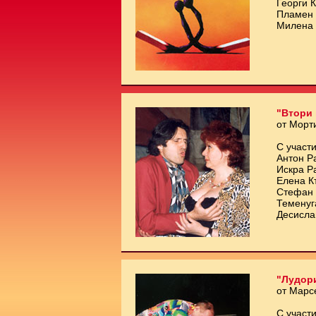
Георги 
Пламен 
Милена 
"Втори 
от Морт
С участи
Антон Р
Искра Р
Елена К
Стефан 
Теменуг
Десисла
"Лудори
от Марс
С участи