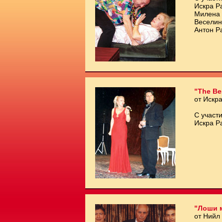
Искра Р
Милена 
Веселин
Антон Р
"The Be
от Искр
С участи
Искра Р
"Лоши 
от Нийл