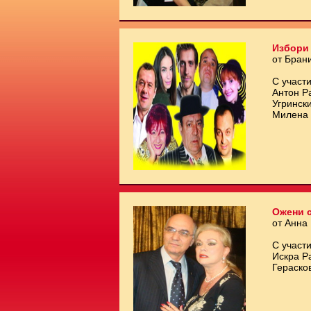
Избори 
от Бран
С участи
Антон Р
Угринск
Милена 
Ожени с
от Анна
С участи
Искра Р
Гераско