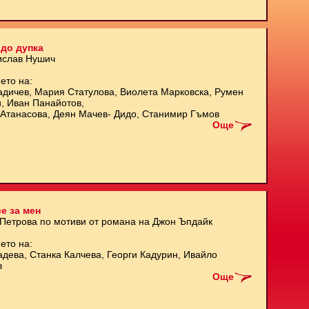
до дупка
ислав Нушич
ето на:
адичев, Мария Статулова, Виолета Марковска, Румен
и, Иван Панайотов,
Атанасова, Деян Мачев- Дидо, Станимир Гъмов
Още
е за мен
 Петрова по мотиви от романа на Джон Ъпдайк
ето на:
адева, Станка Калчева, Георги Кадурин, Ивайло
в
Още