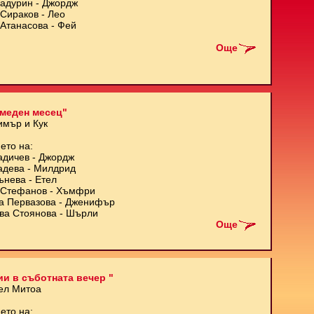
Кадурин - Джордж
Сираков - Лео
Атанасова - Фей
Още
меден месец"
имър и Кук
ето на:
адичев - Джордж
адева - Милдрид
ънева - Етел
Стефанов - Хъмфри
а Первазова - Дженифър
ва Стоянова - Шърли
Още
и в съботната вечер "
ел Митоа
ето на: