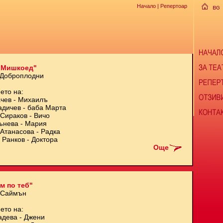
Начало
| Репертоар
 Мишкоед"
 Доброплодни
ето на:
чев - Михаилъ
адичев - баба Марта
Сираков - Вичо
ънева - Мария
Атанасова - Радка
 Ранков - Доктора
Още
м по теб"
 Саймън
ето на:
адева - Джени