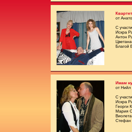
Квартет
от Анат
С участи
Искра Р
Антон Р
Цветана
Благой 
Имам ну
от Нийл
С участи
Искра Р
Георги 
Мария С
Виолета
Стефан 