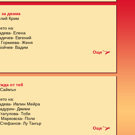
 за двама
олий Крим
ето на:
адева- Елена
адичев- Евгений
 Горкиева- Женя
Бойчев- Вадим
Още
жда от теб
 Саймън
ето на:
адева- Ивлин Мейра
Кадурин- Джими
татулова- Тоби
 Марковска- Поли
Стефанов- Лу Танър
Още