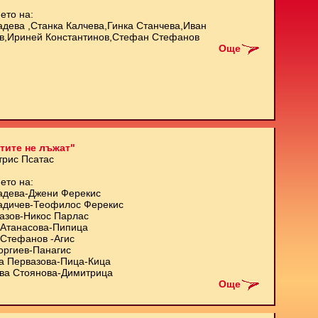
ето на:
адева ,Станка Калчева,Гинка Станчева,Иван
в,Ириней Константинов,Стефан Стефанов
Още
тите не лъжат"
трис Псатас
ето на:
адева-Джени Ферекис
адичев-Теофилос Ферекис
азов-Никос Парлас
Атанасова-Пипица
Стефанов -Агис
оргиев-Панагис
а Первазова-Пица-Кица
ва Стоянова-Димитрица
Още