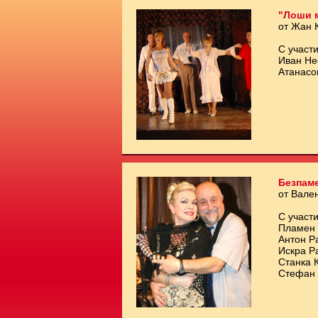
"Лоши 
от Жан 
С участи
Иван Не
Атанасо
Безпам
от Вале
С участи
Пламен 
Антон Р
Искра Р
Станка 
Стефан 