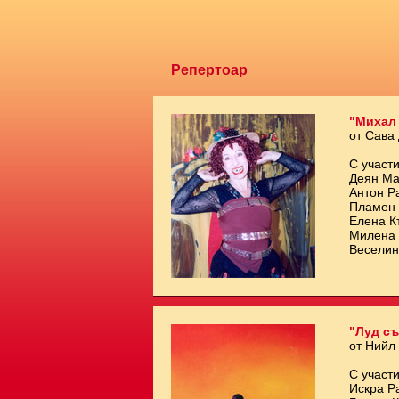
Репертоар
"Михал
от Сава
С участи
Деян Ма
Антон Р
Пламен 
Елена К
Милена 
Веселин
"Луд съ
от Нийл
С участи
Искра Р