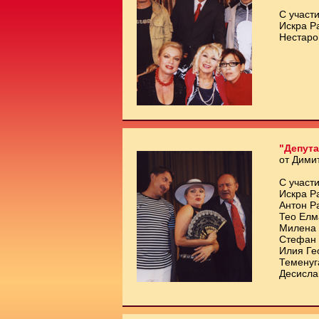
С участи
Искра Р
Нестаро
"Депута
от Дими
С участи
Искра Р
Антон Р
Тео Елм
Милена 
Стефан 
Илия Ге
Теменуг
Десисла