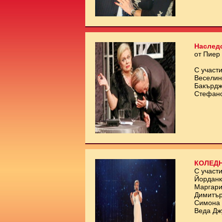
Наслед
от Пиер
С участи
Веселин
Бакърдж
Стефан
КОЛЕДН
С участи
Йорданк
Маргари
Димитър
Симона 
Веда Дж