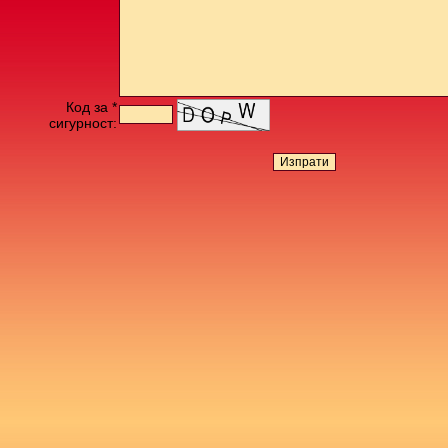
Код за *
сигурност: