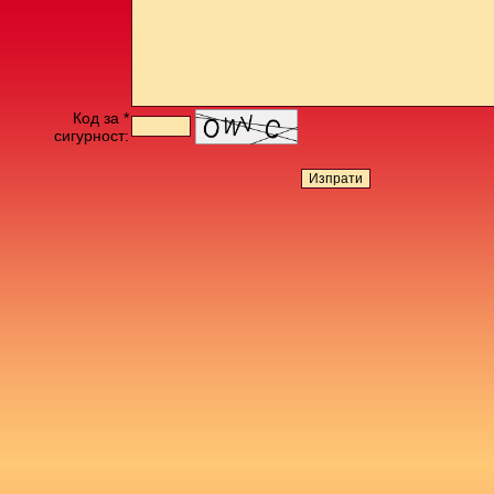
Код за *
сигурност: