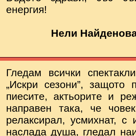
енергия!
Нели Найденова
Гледам всички спектакл
„Искри сезони”, защото 
пиесите, актьорите и ре
направен така, че чове
релаксирал, усмихнат, с 
наслада душа, гледал на