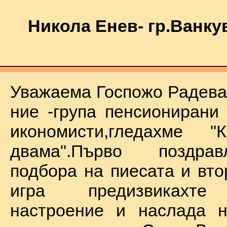
Никола Енев- гр.Ванку
Уважаема Госпожо Радева,
ние -група пенсионирани
икономисти,гледахме "
двама".Първо поздра
подбора на пиесата и вто
игра предизвикахте
настроение и наслада н