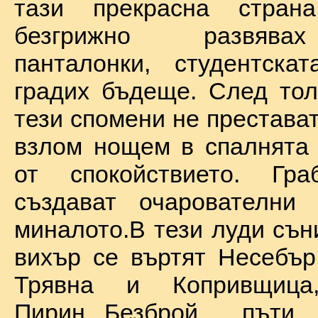
тази прекрасна стран
безгрижно развява
панталонки, студентска
градих бъдеще. След тол
тези спомени не престават
взлом нощем в спалнята 
от спокойствието. Гр
създават очарователни 
миналото.В тези луди сън
вихър се въртят Несебър
Трявна и Копривщиц
Пирин...Безброй пъ