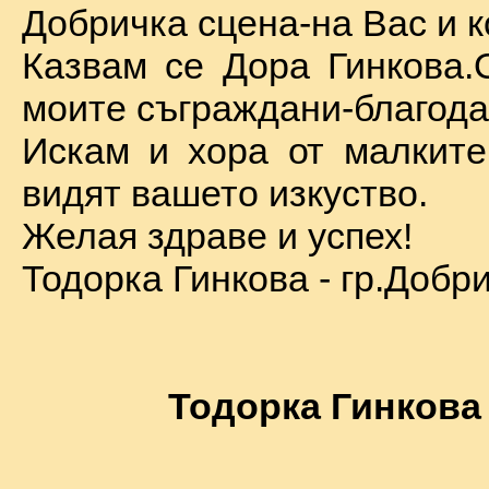
Добричка сцена-на Вас и к
Казвам се Дора Гинкова.
моите съграждани-благода
Искам и хора от малкит
видят вашето изкуство.
Желая здраве и успех!
Тодорка Гинкова - гр.Добр
Тодорка Гинкова 