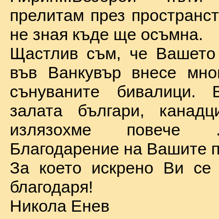
прелитам през пространст
не зная къде ще осъмна.
Щастлив съм, че Вашето
във Ванкувър внесе мно
сънуваните бивалици. 
залата българи, канадц
излязохме повече 
Благодарение на Вашите п
За което искрено Ви се
благодаря!
Никола Енев