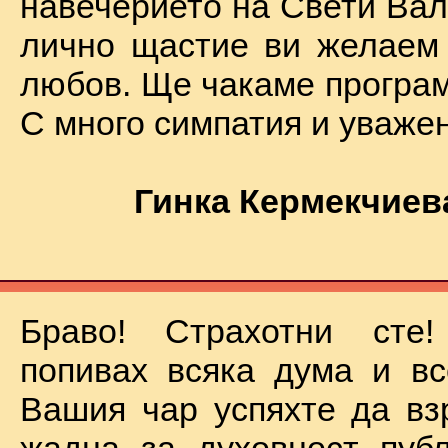
навечерието на Свети Вал
лично щастие ви желаем
любов. Ще чакаме програм
С много симпатия и уваже
Гинка Кермекчиев
Браво! Страхотни сте
попивах всяка дума и вс
Вашия чар успяхте да вз