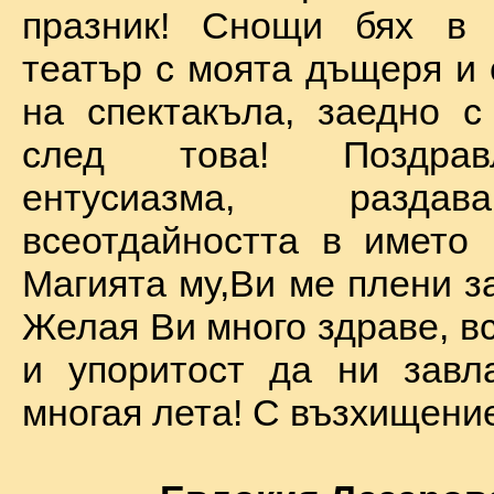
празник! Снощи бях в 
театър с моята дъщеря и 
на спектакъла, заедно с
след това! Поздра
ентусиазма, разда
всеотдайността в името 
Магията му,Ви ме плени за
Желая Ви много здраве, вс
и упоритост да ни завл
многая лета! С възхищение