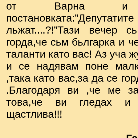
от Варна и 
постановката:”Депу
льжат....?!”Тази вечер 
горда,че сьм бьлгарка и ч
таланти като вас! Аз уча 
и се надявам поне малк
,така като вас,за да се го
.Благодаря ви ,че ме за
това,че ви гледах и
щастлива!!!