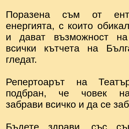
Поразена съм от ент
енергията, с които обика
и дават възможност на
всички кътчета на Бълг
гледат.
Репертоарът на Теат
подбран, че човек н
забрави всичко и да се за
Бъдете здрави, със с