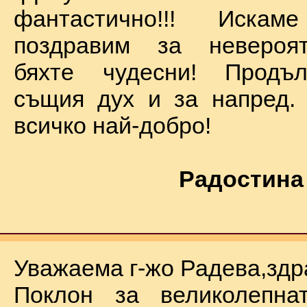
фантастично!!! Иск
поздравим за невероят
бяхте чудесни! Продъ
същия дух и за напред.
всичко най-добро!
Радостина
Уважаема г-жо Радева,здр
Поклон за великолепна