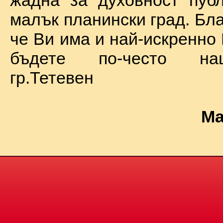
жадна за духовност пуб
малък планински град. Бл
че Ви има и най-искренно
бъдете по-често на
гр.Тетевен
Ма