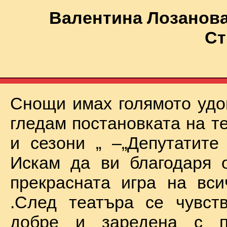
Валентина Лозанова
Ст
Снощи имах голямото удо
гледам постановката на т
и сезони „ –„Депутатите
Искам да ви благодаря 
прекрасната игра на вси
.След театъра се чувст
добре и заредена с п