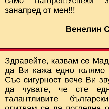
само нагоре!!!Успехи
занапред от мен!!!
Венелин 
Здравейте, казвам се Мад
да Ви кажа едно голямо "
Със сигурност вече Ви зв
да чувате, че сте ед
талантливите български
опитвам се да погледна о