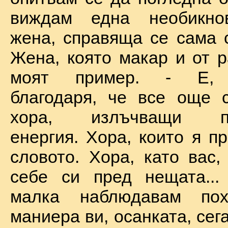
виждам една необикно
жена, справяща се сама с
Жена, която макар и от р
моят пример. - Е, б
благодаря, че все още 
хора, излъчващи по
енергия. Хора, които я п
словото. Хора, като вас,
себе си пред нещата...
малка наблюдавам пох
маниера ви, осанката, сега