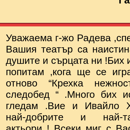
Га
Уважаема г-жо Радева ,сп
Вашия театър са наистин
душите и сърцата ни !Бих 
попитам ,кога ще се иг
отново “Крехка нежно
следобед “ .Много бих и
гледам .Вие и Ивайло Х
най-добрите и най-та
актьори ! Всеки миг с Ва