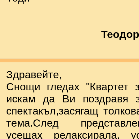
Теодор
Здравейте,
Снощи гледах "Квартет 
искам да Ви поздравя з
спектакъл,засягащ толков
тема.След представл
усещах релаксирала, у