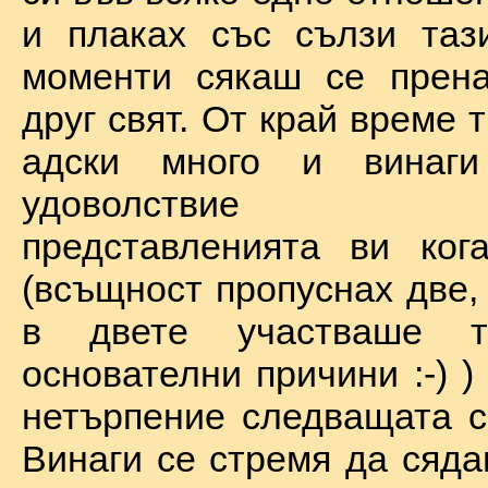
и плаках със сълзи таз
моменти сякаш се прена
друг свят. От край време 
адски много и винаг
удоволствие по
представленията ви ког
(всъщност пропуснах две,
в двете участваше 
основателни причини :-) )
нетърпение следващата с
Винаги се стремя да сяда