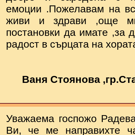
емоции .Пожелавам на вс
живи и здрави ,още мн
постановки да имате ,за 
радост в сърцата на хората !
Ваня Стоянова ,гр.С
Уважаема госпожо Радева
Ви, че ме направихте ч