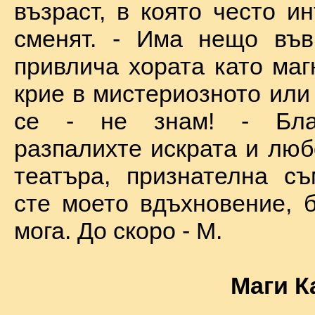
възраст, в която често и
сменят. - Има нещо във
привлича хората като маг
крие в мистериозното или
се - не знам! - Бла
разпалихте искрата и люб
театъра, признателна съ
сте моето вдъхновение, б
мога. До скоро - М.
Маги К