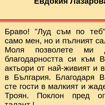
Евдокия Лазаров
Браво! "Луд съм по теб
само мен, но и пълният са
Моля позволете ми 
благодарността си към В
актьори от най-живият и 
в България. Благодаря В
сте гости в малкият и жад
Троян. Поклон пред о
талант !