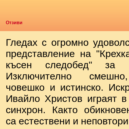
Отзиви
Гледах с огромно удоволс
представление на "Крехк
късен следобед" за 
Изключително смешно
човешко и истинско. Иск
Ивайло Христов играят в
синхрон. Както обикнове
са естествени и неповтори