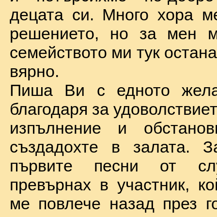
децата си. Много хора м
решението, но за мен м
семейството ми тук остан
вярно.
Пиша Ви с едното жел
благодаря за удоволствие
изпълнение и обстановк
създадохте в залата. З
първите песни от сл
превърнах в участник, ко
ме повлече назад през г