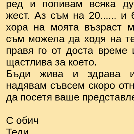
ред и попивам всяка ду
жест. Аз съм на 20...... и 
хора на моята възраст м
съм можела да ходя на те
правя го от доста време 
щастлива за което.
Бъди жива и здрава 
надявам съвсем скоро отн
да посетя ваше представл
С обич
Теди