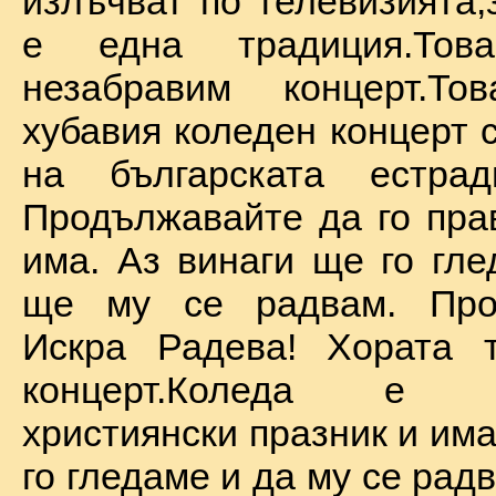
излъчват по телевизията,
е една традиция.То
незабравим концерт.Т
хубавия коледен концерт 
на българската естрад
Продължавайте да го прав
има. Аз винаги ще го гле
ще му се радвам. Про
Искра Радева! Хората т
концерт.Коледа е на
християнски празник и им
го гледаме и да му се радв