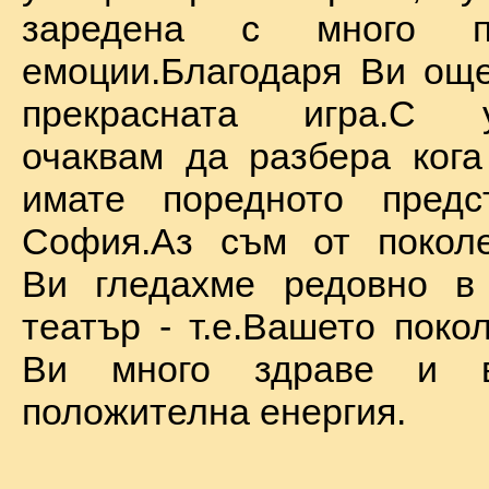
заредена с много по
емоции.Благодаря Ви ощ
прекрасната игра.С у
очаквам да разбера ког
имате поредното предс
София.Аз съм от поколе
Ви гледахме редовно в
театър - т.е.Вашето поко
Ви много здраве и в
положителна енергия.