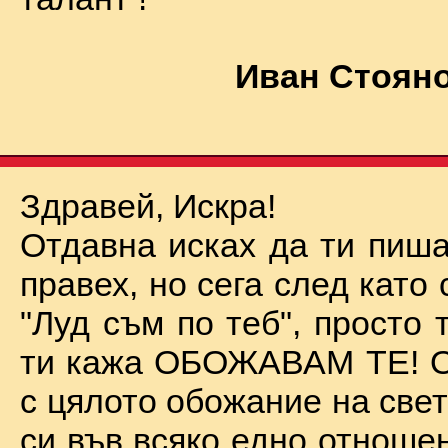
Иван Стояно
Здравей, Искра!
Отдавна исках да ти пиша
правех, но сега след като 
"Луд съм по теб", просто
ти кажа ОБОЖАВАМ ТЕ! О
с цялото обожание на све
си във всяко едно отноше