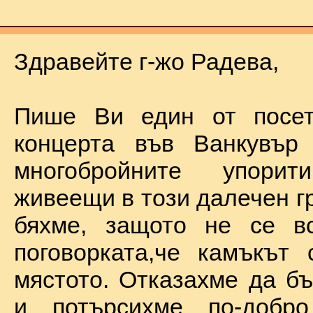
Здравейте г-жо Радева,
Пише Ви един от посет
концерта във Ванкувър
многобройните упорит
живеещи в този далечен г
бяхме, защото не се в
поговорката,че камъкът
мястото. Отказахме да б
и потърсихме по-добр