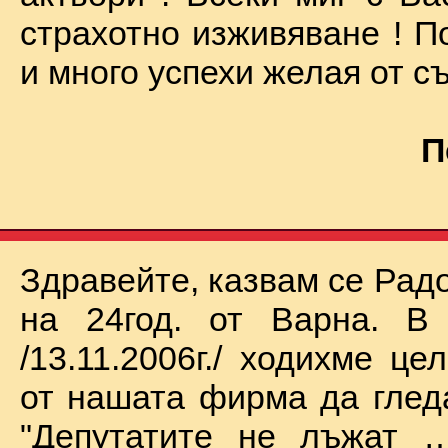
страхотно изживяване ! П
и много успехи желая от съ
П
Здравейте, казвам се Рад
на 24год. от Варна. В 
/13.11.2006г./ ходихме це
от нашата фирма да глед
"Депутатите не лъжат …