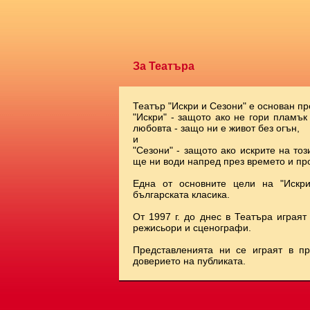
За Театъра
Театър "Искри и Сезони" е основан пр
"Искри" - защото ако не гори пламък
любовта - защо ни е живот без огън,
и
"Сезони" - защото ако искрите на тоз
ще ни води напред през времето и про
Една от основните цели на "Искр
българската класика.
От 1997 г. до днес в Театъра играят
режисьори и сценографи.
Представленията ни се играят в п
доверието на публиката.