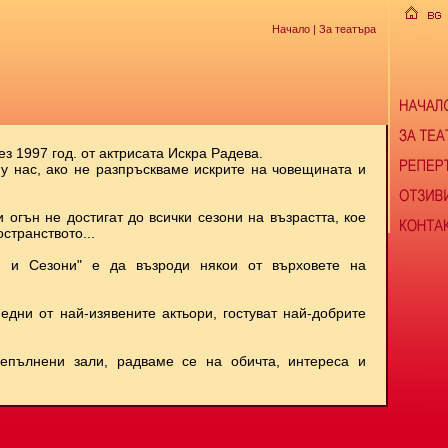
Начало
| За театъра
ез 1997 год. от актрисата Искра Радева.
 у нас, ако не разпръскваме искрите на човещината и
и огън не достигат до всички сезони на възрастта, кое
странството...
и и Сезони" е да възроди някои от върховете на
 едни от най-изявените актьори, гостуват най-добрите
репълнени зали, радваме се на обичта, интереса и