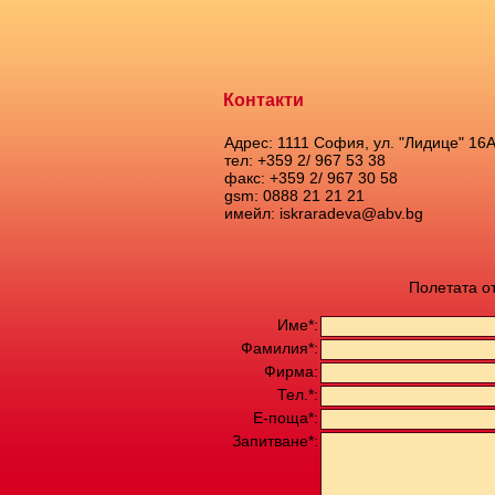
Контакти
Адрес: 1111 София, ул. "Лидице" 16
тел: +359 2/ 967 53 38
факс: +359 2/ 967 30 58
gsm: 0888 21 21 21
имейл: iskraradeva@abv.bg
Полетата о
Име*:
Фамилия*:
Фирма:
Тел.*:
Е-поща*:
Запитване*: