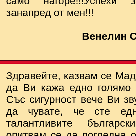
само нагоре!!!Успехи
занапред от мен!!!
Венелин 
Здравейте, казвам се Мад
да Ви кажа едно голямо "
Със сигурност вече Ви зв
да чувате, че сте ед
талантливите български
опитвам се да погледна о