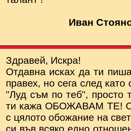
Иван Стояно
Здравей, Искра!
Отдавна исках да ти пиша
правех, но сега след като 
"Луд съм по теб", просто
ти кажа ОБОЖАВАМ ТЕ! О
с цялото обожание на све
си във всяко едно отноше