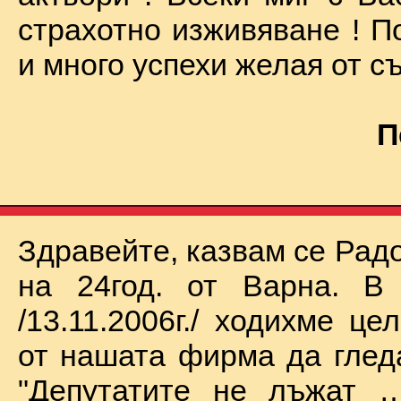
страхотно изживяване ! П
и много успехи желая от съ
П
Здравейте, казвам се Рад
на 24год. от Варна. В 
/13.11.2006г./ ходихме це
от нашата фирма да глед
"Депутатите не лъжат …