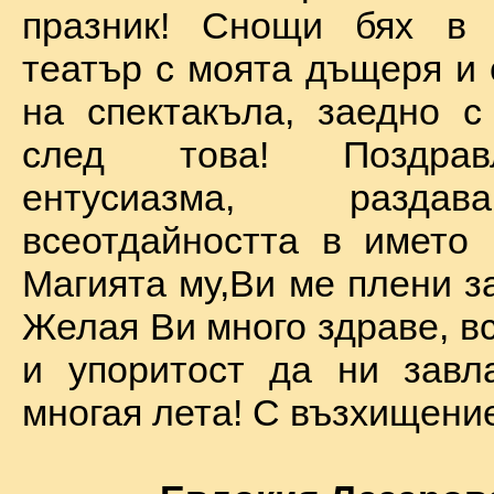
празник! Снощи бях в 
театър с моята дъщеря и 
на спектакъла, заедно с
след това! Поздра
ентусиазма, разда
всеотдайността в името 
Магията му,Ви ме плени за
Желая Ви много здраве, вс
и упоритост да ни завл
многая лета! С възхищение