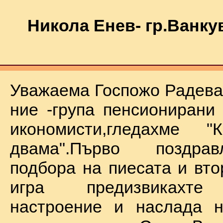
Никола Енев- гр.Ванку
Уважаема Госпожо Радева,
ние -група пенсионирани
икономисти,гледахме "
двама".Първо поздра
подбора на пиесата и вто
игра предизвикахте
настроение и наслада н