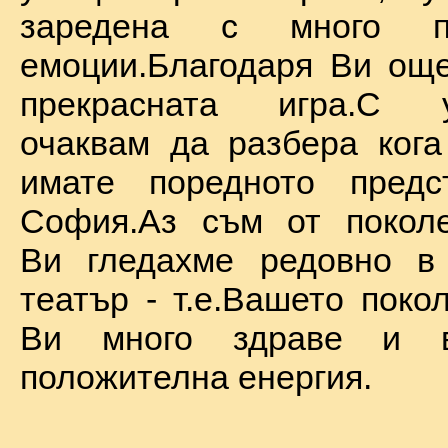
заредена с много по
емоции.Благодаря Ви ощ
прекрасната игра.С у
очаквам да разбера ког
имате поредното предс
София.Аз съм от поколе
Ви гледахме редовно в
театър - т.е.Вашето поко
Ви много здраве и в
положителна енергия.