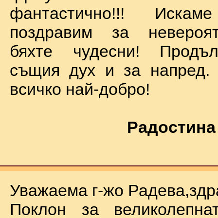
фантастично!!! Иск
поздравим за невероят
бяхте чудесни! Продъ
същия дух и за напред.
всичко най-добро!
Радостина
Уважаема г-жо Радева,здр
Поклон за великолепна