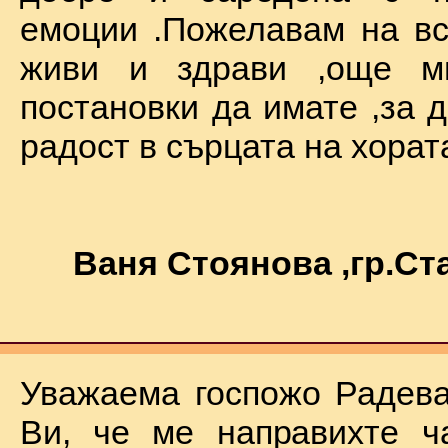
емоции .Пожелавам на вс
живи и здрави ,още мн
постановки да имате ,за 
радост в сърцата на хората !
Ваня Стоянова ,гр.С
Уважаема госпожо Радева
Ви, че ме направихте ч