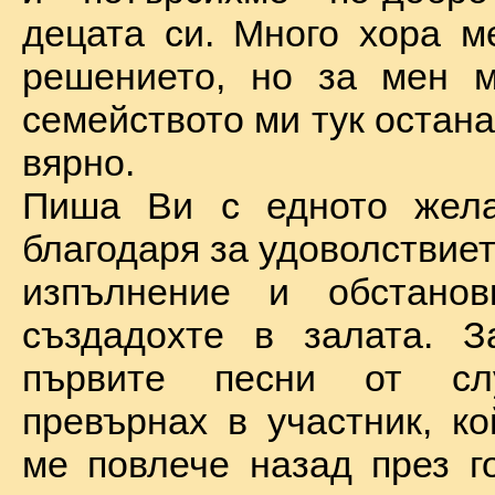
децата си. Много хора м
решението, но за мен м
семейството ми тук остан
вярно.
Пиша Ви с едното жел
благодаря за удоволствие
изпълнение и обстановк
създадохте в залата. З
първите песни от сл
превърнах в участник, ко
ме повлече назад през г