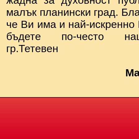
жадна за духовност пуб
малък планински град. Бл
че Ви има и най-искренно
бъдете по-често на
гр.Тетевен
Ма