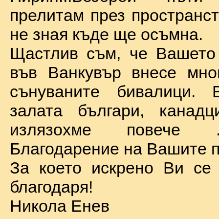
прелитам през пространст
не зная къде ще осъмна.
Щастлив съм, че Вашето
във Ванкувър внесе мно
сънуваните бивалици. 
залата българи, канадц
излязохме повече 
Благодарение на Вашите п
За което искрено Ви се
благодаря!
Никола Енев