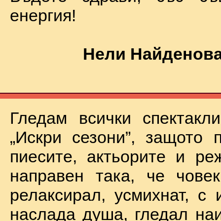
енергия!
Нели Найденова
Гледам всички спектакл
„Искри сезони”, защото 
пиесите, актьорите и ре
направен така, че чове
релаксирал, усмихнат, с 
наслада душа, гледал на