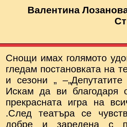
Валентина Лозанова
Ст
Снощи имах голямото удо
гледам постановката на т
и сезони „ –„Депутатите
Искам да ви благодаря 
прекрасната игра на вси
.След театъра се чувст
добре и заредена с п