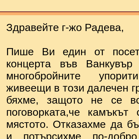
Здравейте г-жо Радева,
Пише Ви един от посет
концерта във Ванкувър
многобройните упорит
живеещи в този далечен г
бяхме, защото не се в
поговорката,че камъкът
мястото. Отказахме да б
и потърсихме по-добр