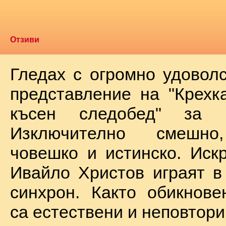
Отзиви
Гледах с огромно удоволс
представление на "Крехк
късен следобед" за 
Изключително смешно
човешко и истинско. Иск
Ивайло Христов играят в
синхрон. Както обикнове
са естествени и неповтори