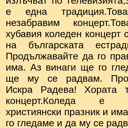
излъчват по телевизията,
е една традиция.То
незабравим концерт.Т
хубавия коледен концерт 
на българската естрад
Продължавайте да го прав
има. Аз винаги ще го гле
ще му се радвам. Про
Искра Радева! Хората т
концерт.Коледа е на
християнски празник и им
го гледаме и да му се радв