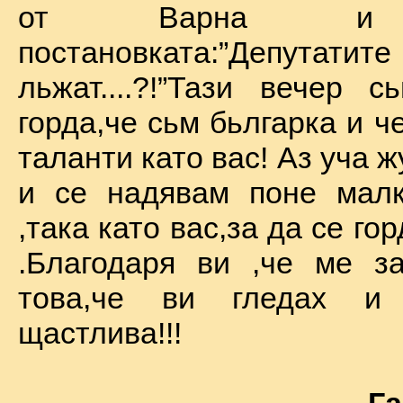
от Варна и 
постановката:”Депу
льжат....?!”Тази вечер 
горда,че сьм бьлгарка и ч
таланти като вас! Аз уча 
и се надявам поне малк
,така като вас,за да се го
.Благодаря ви ,че ме за
това,че ви гледах и
щастлива!!!