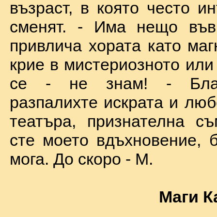
възраст, в която често и
сменят. - Има нещо във
привлича хората като маг
крие в мистериозното или
се - не знам! - Бла
разпалихте искрата и люб
театъра, признателна съ
сте моето вдъхновение, б
мога. До скоро - М.
Маги К