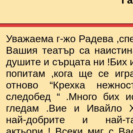
Га
Уважаема г-жо Радева ,сп
Вашия театър са наистин
душите и сърцата ни !Бих 
попитам ,кога ще се иг
отново “Крехка нежно
следобед “ .Много бих и
гледам .Вие и Ивайло Х
най-добрите и най-та
актьори ! Всеки миг с Ва