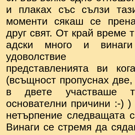
и плаках със сълзи таз
моменти сякаш се прена
друг свят. От край време 
адски много и винаг
удоволствие по
представленията ви ког
(всъщност пропуснах две,
в двете участваше 
основателни причини :-) )
нетърпение следващата с
Винаги се стремя да сяда