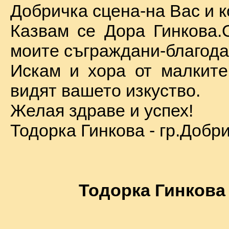
Добричка сцена-на Вас и к
Казвам се Дора Гинкова.
моите съграждани-благода
Искам и хора от малкит
видят вашето изкуство.
Желая здраве и успех!
Тодорка Гинкова - гр.Добр
Тодорка Гинкова 