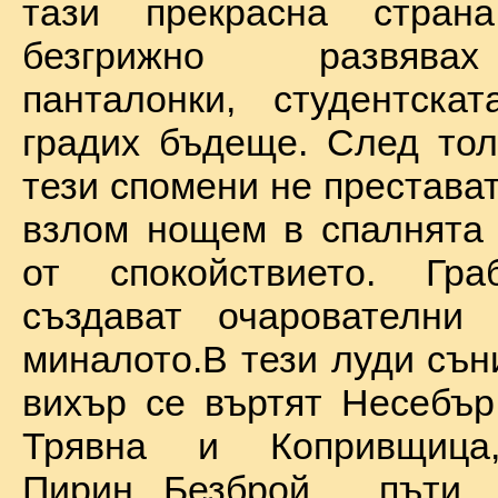
тази прекрасна стран
безгрижно развява
панталонки, студентска
градих бъдеще. След тол
тези спомени не престават
взлом нощем в спалнята 
от спокойствието. Гр
създават очарователни 
миналото.В тези луди сън
вихър се въртят Несебър
Трявна и Копривщиц
Пирин...Безброй пъ