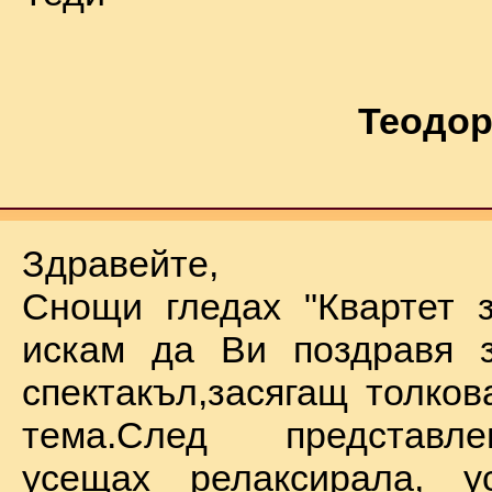
Теодор
Здравейте,
Снощи гледах "Квартет 
искам да Ви поздравя з
спектакъл,засягащ толков
тема.След представл
усещах релаксирала, у