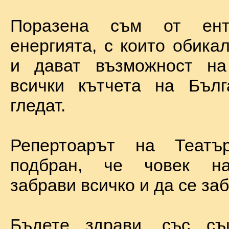
Поразена съм от ент
енергията, с които обика
и дават възможност на
всички кътчета на Бълг
гледат.
Репертоарът на Теат
подбран, че човек н
забрави всичко и да се за
Бъдете здрави, със с