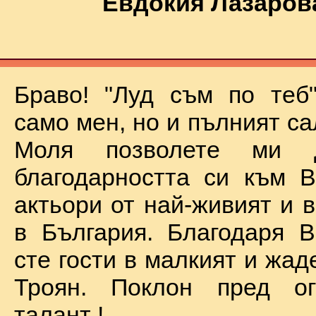
Евдокия Лазаров
Браво! "Луд съм по теб
само мен, но и пълният са
Моля позволете ми 
благодарността си към В
актьори от най-живият и 
в България. Благодаря В
сте гости в малкият и жад
Троян. Поклон пред о
талант !