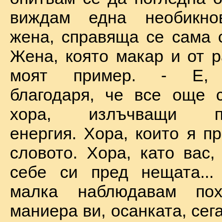
виждам една необикно
жена, справяща се сама с
Жена, която макар и от р
моят пример. - Е, б
благодаря, че все още 
хора, излъчващи по
енергия. Хора, които я п
словото. Хора, като вас,
себе си пред нещата...
малка наблюдавам пох
маниера ви, осанката, сега