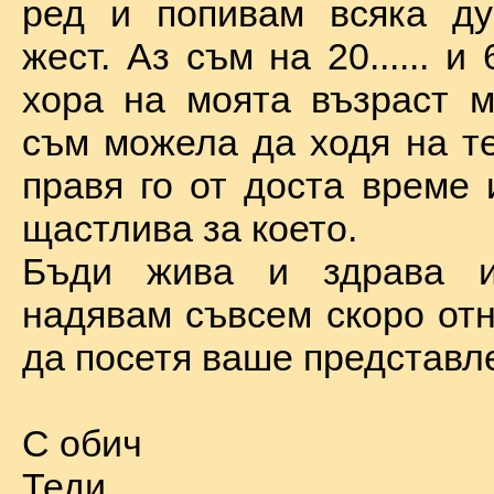
ред и попивам всяка ду
жест. Аз съм на 20...... и 
хора на моята възраст м
съм можела да ходя на те
правя го от доста време 
щастлива за което.
Бъди жива и здрава 
надявам съвсем скоро отн
да посетя ваше представл
С обич
Теди