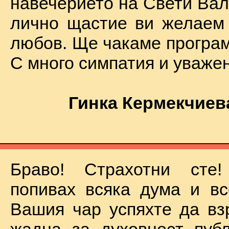
навечерието на Свети Вал
лично щастие ви желаем
любов. Ще чакаме програм
С много симпатия и уваже
Гинка Кермекчиев
Браво! Страхотни сте
попивах всяка дума и вс
Вашия чар успяхте да вз