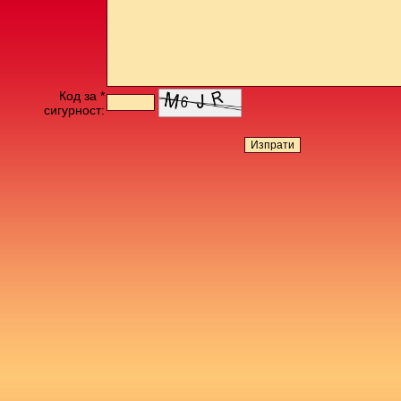
Код за *
сигурност: