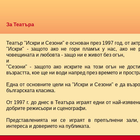
За Театъра
Театър "Искри и Сезони" е основан през 1997 год. от ак
"Искри" - защото ако не гори пламък у нас, ако не 
човещината и любовта - защо ни е живот без огън,
и
"Сезони" - защото ако искрите на този огън не дост
възрастта, кое ще ни води напред през времето и простра
Една от основните цели на "Искри и Сезони" е да възр
българската класика.
От 1997 г. до днес в Театъра играят едни от най-изявени
добрите режисьори и сценографи.
Представленията ни се играят в препълнени зали,
интереса и доверието на публиката.