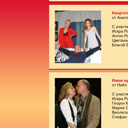
Квартет
от Анат
С участи
Искра Р
Антон Р
Цветана
Благой 
Имам ну
от Нийл
С участи
Искра Р
Георги 
Мария С
Виолета
Стефан 