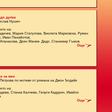
до дупка
ислав Нушич
ето на:
адичев, Мария Статулова, Виолета Марковска, Румен
и, Иван Панайотов,
Атанасова, Деян Мачев- Дидо, Станимир Гъмов
Още
е за мен
 Петрова по мотиви от романа на Джон Ъпдайк
ето на:
адева, Станка Калчева, Георги Кадурин, Ивайло
в
Още