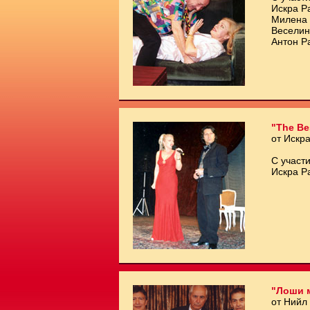
Искра Р
Милена 
Веселин
Антон Р
"The Be
от Искр
С участи
Искра Р
"Лоши 
от Нийл