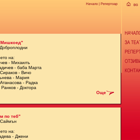
Начало
| Репертоар
 Мишкоед"
 Доброплодни
ето на:
чев - Михаилъ
адичев - баба Марта
Сираков - Вичо
ънева - Мария
Атанасова - Радка
 Ранков - Доктора
Още
м по теб"
 Саймън
ето на:
адева - Джени