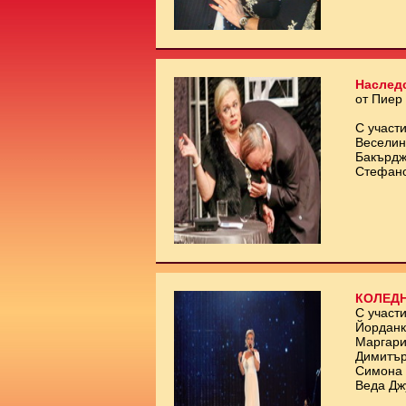
Наслед
от Пиер
С участи
Веселин
Бакърдж
Стефан
КОЛЕДН
С участи
Йорданк
Маргари
Димитър
Симона 
Веда Дж