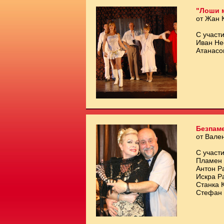
"Лоши 
от Жан 
С участи
Иван Не
Атанасо
Безпам
от Вале
С участи
Пламен 
Антон Р
Искра Р
Станка 
Стефан 