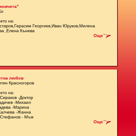
момчета"
Ко
ето на:
старов,Герасим Георгиев,Иван Юруков,Милена
ва ,Елена Кънева
Още
етна любов
нтин Красногоров
ето на:
Сираков -Доктор
адичев -Михаил
адева -Марина
Калчева -Жанна
Стефанов - Мъж
Още