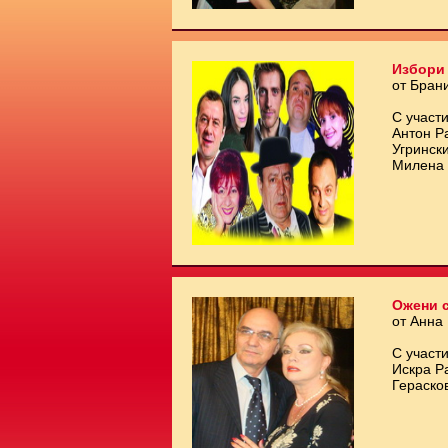
Избори 
от Бран
С участи
Антон Р
Угринск
Милена 
Ожени с
от Анна
С участи
Искра Р
Гераско