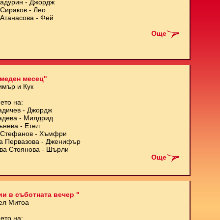
Кадурин - Джордж
Сираков - Лео
Атанасова - Фей
Още
меден месец"
имър и Кук
ето на:
адичев - Джордж
адева - Милдрид
ънева - Етел
Стефанов - Хъмфри
а Первазова - Дженифър
ва Стоянова - Шърли
Още
и в съботната вечер "
ел Митоа
ето на: