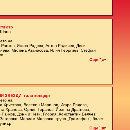
ството
 Шано
ето на:
 Ранков, Искра Радева, Антон Радичев, Деси
иева, Милена Атанасова, Илия Георгиев, Стефан
ов
Още
И ЗВЕЗДИ- гала концерт
ето на:
а Христова, Веселин Маринов, Искра Радева,
та Хранова, Орлин Горанов, Йоанна Драгнева,
 Рачков, Дони и Нети, Глория, Константин Белчев,
Загорова, Мариам Маврова, група „Грамофон”, балет
униър
Още