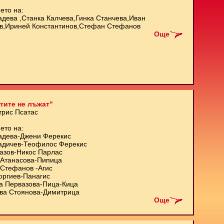
ето на:
адева ,Станка Калчева,Гинка Станчева,Иван
в,Ириней Константинов,Стефан Стефанов
Още
тите не лъжат"
трис Псатас
ето на:
адева-Джени Ферекис
адичев-Теофилос Ферекис
азов-Никос Парлас
Атанасова-Пипица
Стефанов -Агис
оргиев-Панагис
а Первазова-Пица-Кица
ва Стоянова-Димитрица
Още