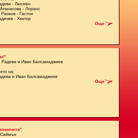
адева - Люсиен
Атанасова - Лоранс
 Ранков - Гастон
адичев - Хектор
Още
st"
а Радева и Иван Балсамаджиев
ето на:
адева и Иван Балсамаджиев
Още
момичета"
 Саймън