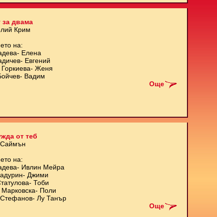
 за двама
олий Крим
ето на:
адева- Елена
адичев- Евгений
 Горкиева- Женя
Бойчев- Вадим
Още
жда от теб
 Саймън
ето на:
адева- Ивлин Мейра
Кадурин- Джими
татулова- Тоби
 Марковска- Поли
Стефанов- Лу Танър
Още