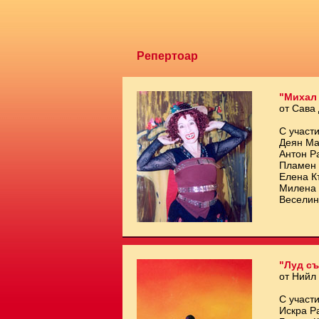
Репертоар
"Михал
от Сава
С участи
Деян Ма
Антон Р
Пламен 
Елена К
Милена 
Веселин
"Луд съ
от Нийл
С участи
Искра Р