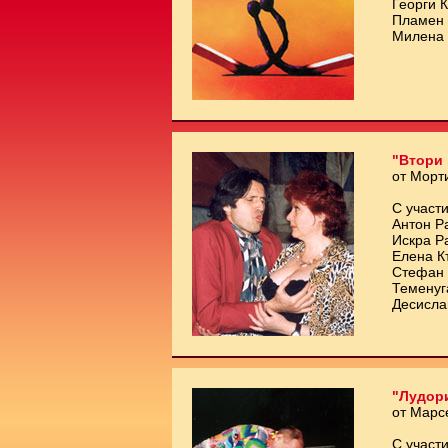
Георги 
Пламен 
Милена 
"Втори 
от Морт
С участи
Антон Р
Искра Р
Елена К
Стефан 
Теменуг
Десисла
"Лудори
от Марс
С участи