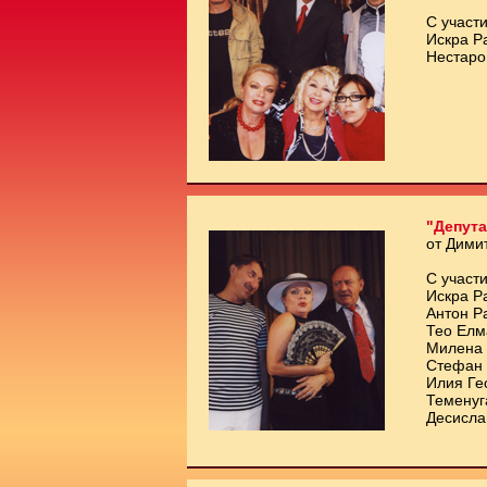
С участи
Искра Р
Нестаро
"Депута
от Дими
С участи
Искра Р
Антон Р
Тео Елм
Милена 
Стефан 
Илия Ге
Теменуг
Десисла