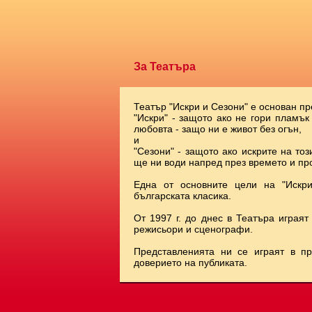
За Театъра
Театър "Искри и Сезони" е основан пр
"Искри" - защото ако не гори пламък
любовта - защо ни е живот без огън,
и
"Сезони" - защото ако искрите на тоз
ще ни води напред през времето и про
Една от основните цели на "Искр
българската класика.
От 1997 г. до днес в Театъра играят
режисьори и сценографи.
Представленията ни се играят в п
доверието на публиката.