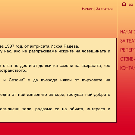
Начало
| За театъра
ез 1997 год. от актрисата Искра Радева.
 у нас, ако не разпръскваме искрите на човещината и
и огън не достигат до всички сезони на възрастта, кое
странството...
и и Сезони" е да възроди някои от върховете на
 едни от най-изявените актьори, гостуват най-добрите
репълнени зали, радваме се на обичта, интереса и