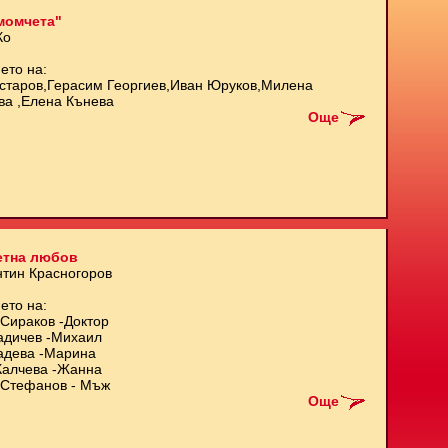
момчета"
Ко
ето на:
старов,Герасим Георгиев,Иван Юруков,Милена
ва ,Елена Кънева
Още
етна любов
нтин Красногоров
ето на:
Сираков -Доктор
адичев -Михаил
адева -Марина
Калчева -Жанна
Стефанов - Мъж
Още