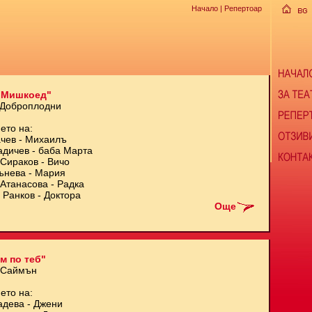
Начало
| Репертоар
 Мишкоед"
 Доброплодни
ето на:
чев - Михаилъ
адичев - баба Марта
Сираков - Вичо
ънева - Мария
Атанасова - Радка
 Ранков - Доктора
Още
м по теб"
 Саймън
ето на:
адева - Джени