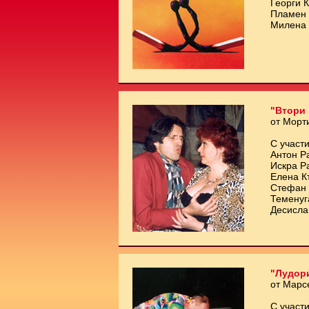
Георги 
Пламен 
Милена 
"Втори 
от Морт
С участи
Антон Р
Искра Р
Елена К
Стефан 
Теменуг
Десисла
"Лудори
от Марс
С участи