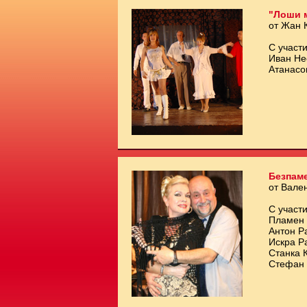
"Лоши 
от Жан 
С участи
Иван Не
Атанасо
Безпам
от Вале
С участи
Пламен 
Антон Р
Искра Р
Станка 
Стефан 