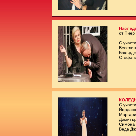
Наслед
от Пиер
С участи
Веселин
Бакърдж
Стефан
КОЛЕДН
С участи
Йорданк
Маргари
Димитър
Симона 
Веда Дж