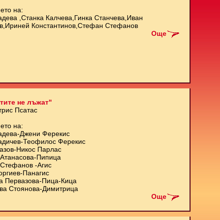
ето на:
адева ,Станка Калчева,Гинка Станчева,Иван
в,Ириней Константинов,Стефан Стефанов
Още
тите не лъжат"
трис Псатас
ето на:
адева-Джени Ферекис
адичев-Теофилос Ферекис
азов-Никос Парлас
Атанасова-Пипица
Стефанов -Агис
оргиев-Панагис
а Первазова-Пица-Кица
ва Стоянова-Димитрица
Още