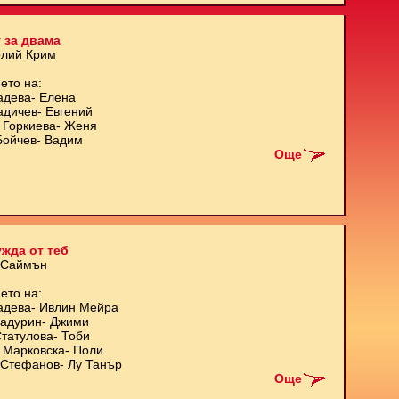
 за двама
олий Крим
ето на:
адева- Елена
адичев- Евгений
 Горкиева- Женя
Бойчев- Вадим
Още
жда от теб
 Саймън
ето на:
адева- Ивлин Мейра
Кадурин- Джими
татулова- Тоби
 Марковска- Поли
Стефанов- Лу Танър
Още