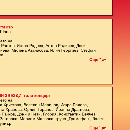
ството
 Шано
ето на:
 Ранков, Искра Радева, Антон Радичев, Деси
иева, Милена Атанасова, Илия Георгиев, Стефан
ов
Още
И ЗВЕЗДИ- гала концерт
ето на:
а Христова, Веселин Маринов, Искра Радева,
та Хранова, Орлин Горанов, Йоанна Драгнева,
 Рачков, Дони и Нети, Глория, Константин Белчев,
Загорова, Мариам Маврова, група „Грамофон”, балет
униър
Още