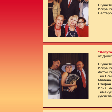
С участи
Искра Р
Нестаро
"Депута
от Дими
С участи
Искра Р
Антон Р
Тео Елм
Милена 
Стефан 
Илия Ге
Теменуг
Десисла