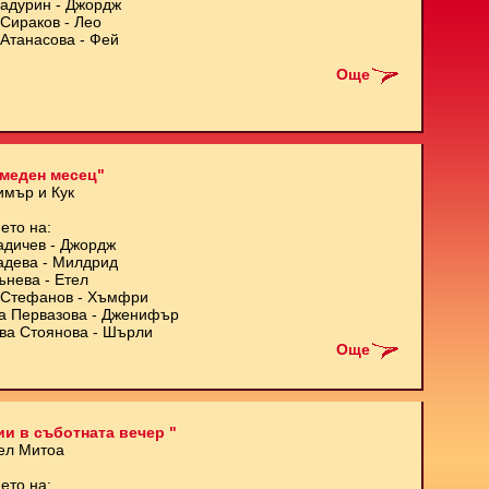
Кадурин - Джордж
Сираков - Лео
Атанасова - Фей
Още
меден месец"
имър и Кук
ето на:
адичев - Джордж
адева - Милдрид
ънева - Етел
Стефанов - Хъмфри
а Первазова - Дженифър
ва Стоянова - Шърли
Още
и в съботната вечер "
ел Митоа
ето на: