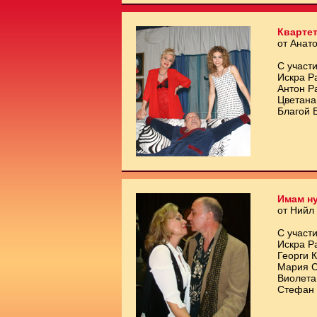
Квартет
от Анат
С участи
Искра Р
Антон Р
Цветана
Благой 
Имам ну
от Нийл
С участи
Искра Р
Георги 
Мария С
Виолета
Стефан 