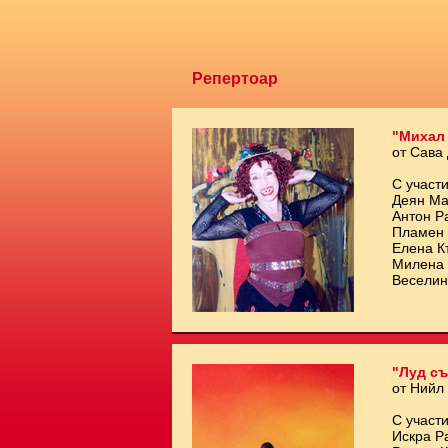
Репертоар
"Михал
от Сава
С участи
Деян Ма
Антон Р
Пламен 
Елена К
Милена 
Веселин
"Луд съ
от Нийл
С участи
Искра Р