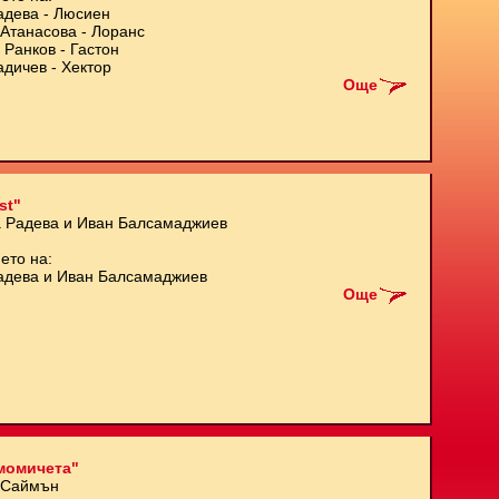
адева - Люсиен
Атанасова - Лоранс
 Ранков - Гастон
адичев - Хектор
Още
st"
а Радева и Иван Балсамаджиев
ето на:
адева и Иван Балсамаджиев
Още
момичета"
 Саймън