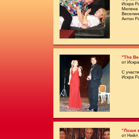
Искра Р
Милена 
Веселин
Антон Р
"The Be
от Искр
С участи
Искра Р
"Лоши 
от Нийл