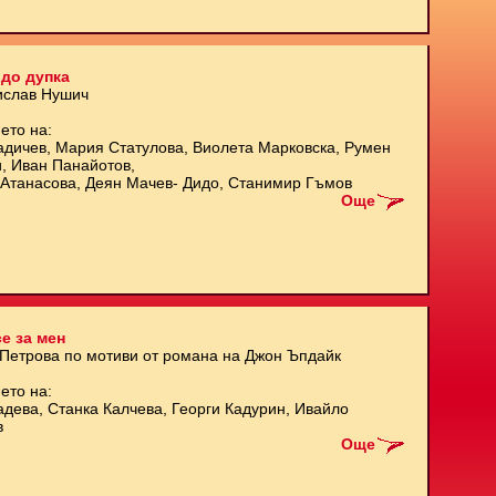
до дупка
ислав Нушич
ето на:
адичев, Мария Статулова, Виолета Марковска, Румен
и, Иван Панайотов,
Атанасова, Деян Мачев- Дидо, Станимир Гъмов
Още
е за мен
 Петрова по мотиви от романа на Джон Ъпдайк
ето на:
адева, Станка Калчева, Георги Кадурин, Ивайло
в
Още