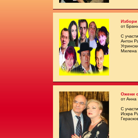
Избори 
от Бран
С участи
Антон Р
Угринск
Милена 
Ожени с
от Анна
С участи
Искра Р
Гераско