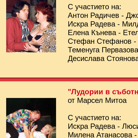
С участието на:
Антон Радичев - Дж
Искра Радева - Мил
Елена Кънева - Ете
Стефан Стефанов 
Теменуга Первазов
Десислава Стоянов
"Лудории в съботн
от Марсел Митоа
С участието на:
Искра Радева - Люс
Милена Атанасова -