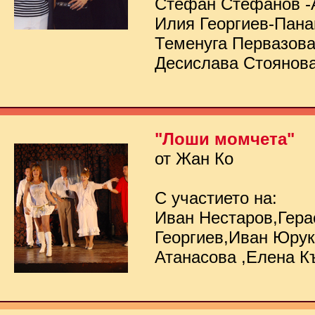
Стефан Стефанов -
Илия Георгиев-Пана
Теменуга Первазов
Десислава Стоянов
"Лоши момчета"
от Жан Ко
С участието на:
Иван Нестаров,Гер
Георгиев,Иван Юру
Атанасова ,Елена К