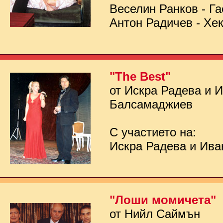
Веселин Ранков - Га
Антон Радичев - Хе
"The Best"
от Искра Радева и 
Балсамаджиев
С участието на:
Искра Радева и Ив
"Лоши момичета"
от Нийл Саймън