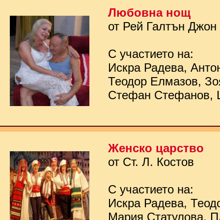
Любовна нощ
от Рей Галтън Джон
С участието на:
Искра Радева, Анто
Теодор Елмазов, Зо
Стефан Стефанов, 
Женско царство
от Ст. Л. Костов
С участието на:
Искра Радева, Теод
Мария Статулова, П