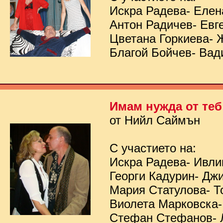
Искра Радева- Елен
Антон Радичев- Евг
Цветана Горкиева- 
Благой Бойчев- Вад
Имам нужда от теб
от Нийл Саймън
С участието на:
Искра Радева- Ивл
Георги Кадурин- Дж
Мария Статулова- Т
Виолета Марковска-
Стефан Стефанов- 