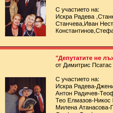
С участието на:
Искра Радева ,Стан
Станчева,Иван Нес
Константинов,Стеф
"Депутатите не лъ
от Димитрис Псатас
С участието на:
Искра Радева-Джен
Антон Радичев-Тео
Тео Елмазов-Никос
Милена Атанасова-