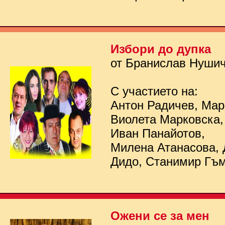
Избори до дупка
от Бранислав Нуши
С участието на:
Антон Радичев, Мар
Виолета Марковска,
Иван Панайотов,
Милена Атанасова, 
Дидо, Станимир Гъ
Ожени се за мен