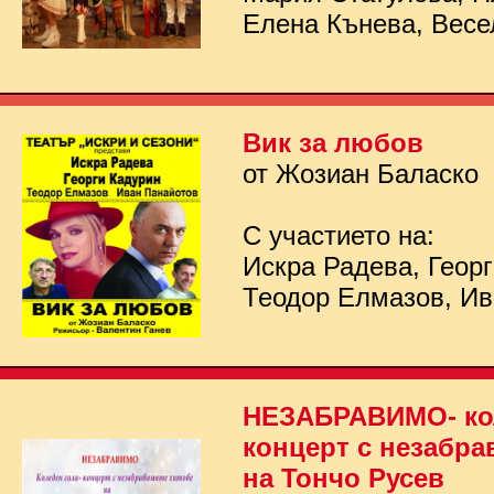
Елена Кънева, Весе
Вик за любов
от Жозиан Баласко
С участието на:
Искра Радева, Георг
Теодор Елмазов, Ив
НЕЗАБРАВИМО- кол
концерт с незабра
на Тончо Русев