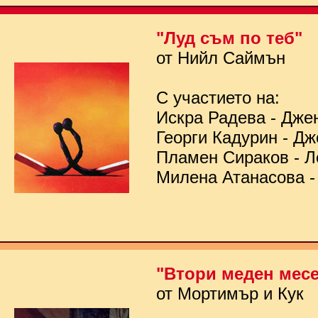
"Луд съм по теб"
от Нийл Саймън
С участието на:
Искра Радева - Дже
Георги Кадурин - Д
Пламен Сираков - Л
Милена Атанасова -
"Втори меден мес
от Мортимър и Кук