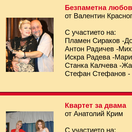
Безпаметна любо
от Валентин Красно
С участието на:
Пламен Сираков -Д
Антон Радичев -Ми
Искра Радева -Мар
Станка Калчева -Ж
Стефан Стефанов -
Квартет за двама
от Анатолий Крим
С участието на: