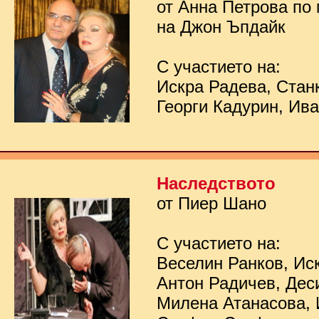
от Анна Петрова по
на Джон Ъпдайк
С участието на:
Искра Радева, Стан
Георги Кадурин, Ив
Наследството
от Пиер Шано
С участието на:
Веселин Ранков, Ис
Антон Радичев, Дес
Милена Атанасова, 