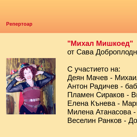
Репертоар
"Михал Мишкоед"
от Сава Доброплод
С участието на:
Деян Мачев - Миха
Антон Радичев - ба
Пламен Сираков - В
Елена Кънева - Мар
Милена Атанасова -
Веселин Ранков - Д