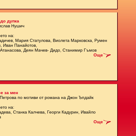
до дупка
ислав Нушич
ето на:
адичев, Мария Статулова, Виолета Марковска, Румен
и, Иван Панайотов,
Атанасова, Деян Мачев- Дидо, Станимир Гъмов
Още
е за мен
 Петрова по мотиви от романа на Джон Ъпдайк
ето на:
адева, Станка Калчева, Георги Кадурин, Ивайло
в
Още