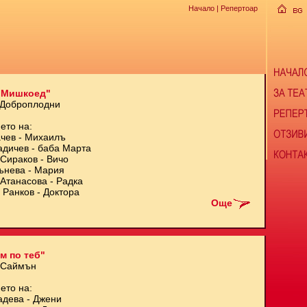
Начало
| Репертоар
 Мишкоед"
 Доброплодни
ето на:
чев - Михаилъ
адичев - баба Марта
Сираков - Вичо
ънева - Мария
Атанасова - Радка
 Ранков - Доктора
Още
м по теб"
 Саймън
ето на:
адева - Джени