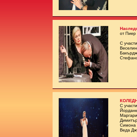
Наслед
от Пиер
С участи
Веселин
Бакърдж
Стефан
КОЛЕДН
С участи
Йорданк
Маргари
Димитър
Симона 
Веда Дж