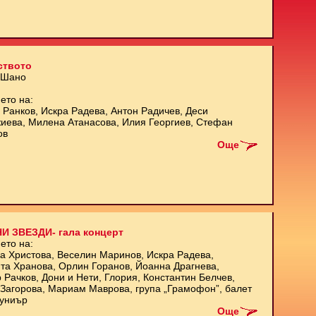
ството
 Шано
ето на:
 Ранков, Искра Радева, Антон Радичев, Деси
иева, Милена Атанасова, Илия Георгиев, Стефан
ов
Още
И ЗВЕЗДИ- гала концерт
ето на:
а Христова, Веселин Маринов, Искра Радева,
та Хранова, Орлин Горанов, Йоанна Драгнева,
 Рачков, Дони и Нети, Глория, Константин Белчев,
Загорова, Мариам Маврова, група „Грамофон”, балет
униър
Още