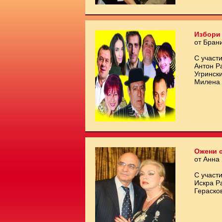
Избори 
от Бран
С участи
Антон Р
Угринск
Милена 
Ожени с
от Анна
С участи
Искра Р
Гераско