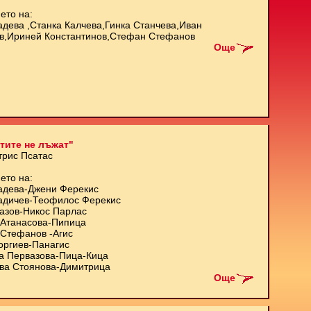
ето на:
адева ,Станка Калчева,Гинка Станчева,Иван
в,Ириней Константинов,Стефан Стефанов
Още
тите не лъжат"
трис Псатас
ето на:
адева-Джени Ферекис
адичев-Теофилос Ферекис
азов-Никос Парлас
Атанасова-Пипица
Стефанов -Агис
оргиев-Панагис
а Первазова-Пица-Кица
ва Стоянова-Димитрица
Още