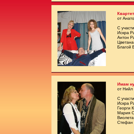
Квартет
от Анат
С участи
Искра Р
Антон Р
Цветана
Благой 
Имам ну
от Нийл
С участи
Искра Р
Георги 
Мария С
Виолета
Стефан 