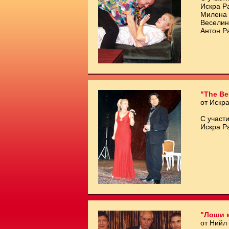
Искра Р
Милена 
Веселин
Антон Р
"The Be
от Искр
С участи
Искра Р
"Лоши 
от Нийл