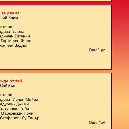
 за двама
олий Крим
ето на:
адева- Елена
адичев- Евгений
 Горкиева- Женя
Бойчев- Вадим
Още
жда от теб
 Саймън
ето на:
адева- Ивлин Мейра
Кадурин- Джими
татулова- Тоби
 Марковска- Поли
Стефанов- Лу Танър
Още