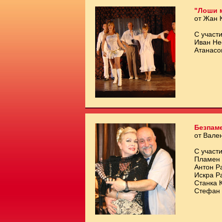
"Лоши 
от Жан 
С участи
Иван Не
Атанасо
Безпам
от Вале
С участи
Пламен 
Антон Р
Искра Р
Станка 
Стефан 