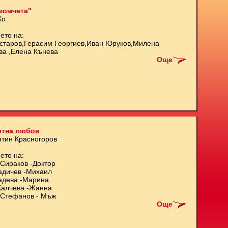
момчета"
Ко
ето на:
старов,Герасим Георгиев,Иван Юруков,Милена
ва ,Елена Кънева
Още
етна любов
нтин Красногоров
ето на:
Сираков -Доктор
адичев -Михаил
адева -Марина
Калчева -Жанна
Стефанов - Мъж
Още