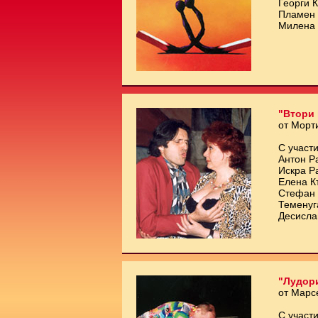
Георги 
Пламен 
Милена 
"Втори 
от Морт
С участи
Антон Р
Искра Р
Елена К
Стефан 
Теменуг
Десисла
"Лудори
от Марс
С участи