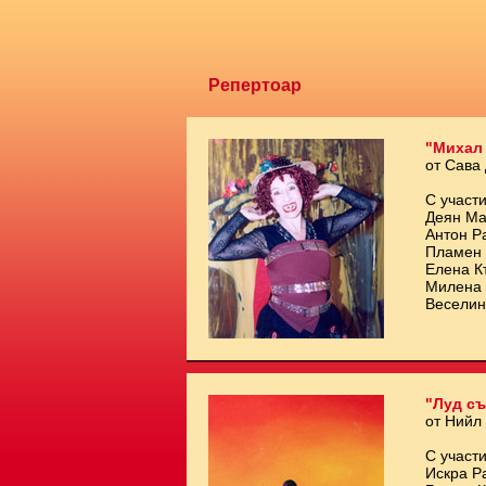
Репертоар
"Михал
от Сава
С участи
Деян Ма
Антон Р
Пламен 
Елена К
Милена 
Веселин
"Луд съ
от Нийл
С участи
Искра Р