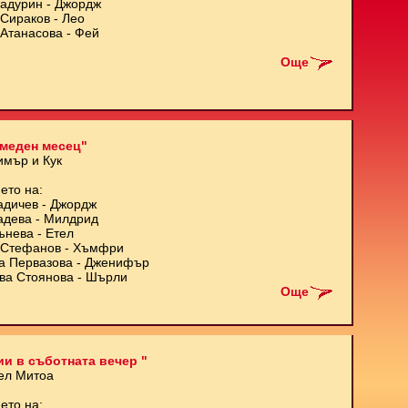
Кадурин - Джордж
Сираков - Лео
Атанасова - Фей
Още
меден месец"
имър и Кук
ето на:
адичев - Джордж
адева - Милдрид
ънева - Етел
Стефанов - Хъмфри
а Первазова - Дженифър
ва Стоянова - Шърли
Още
и в съботната вечер "
ел Митоа
ето на: