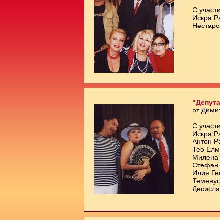
С участи
Искра Р
Нестаро
"Депута
от Дими
С участи
Искра Р
Антон Р
Тео Елм
Милена 
Стефан 
Илия Ге
Теменуг
Десисла