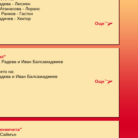
адева - Люсиен
Атанасова - Лоранс
 Ранков - Гастон
адичев - Хектор
Още
st"
а Радева и Иван Балсамаджиев
ето на:
адева и Иван Балсамаджиев
Още
момичета"
 Саймън