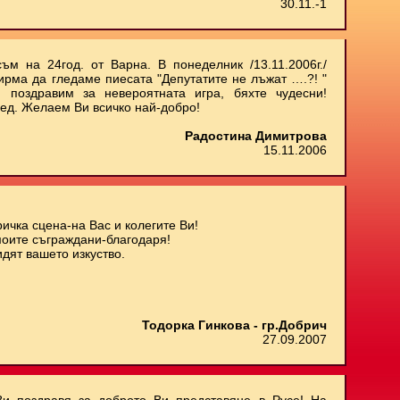
30.11.-1
ъм на 24год. от Варна. В понеделник /13.11.2006г./
ирма да гледаме пиесата "Депутатите не лъжат ….?! "
 поздравим за невероятната игра, бяхте чудесни!
ед. Желаем Ви всичко най-добро!
Радостина Димитрова
15.11.2006
ичка сцена-на Вас и колегите Ви!
моите съграждани-благодаря!
дят вашето изкуство.
Тодорка Гинкова - гр.Добрич
27.09.2007