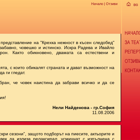
Начало
| Отзиви
 представление на "Крехка нежност в късен следобед"
 забавно, човешко и истинско. Искра Радева и Ивайло
рон. Както обикновено, двамата са естествени и
ята, с които обикалят страната и дават възможност на
да ги гледат.
бран, че човек наистина да забрави всичко и да се
ия!
Нели Найденова - гр.София
11.08.2006
скри сезони”, защото подборът на пиесите, актьорите и
век да излиза релаксирал, усмихнат, с изпълнена с