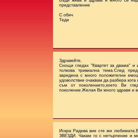
Бъди жива и здрава и много се на
представление
С обич
Теди
Здравейте,
Снощи гледах "Квартет за двама" и 
толкова тривиална тема.След пред
заредена с много положителни емоц
удоволствие очаквам да разбера кога
съм от поколението,което Ви гле
поколение.Желая Ви много здраве и в
Искра Радева вие сте ми любимата.
ЗВЕЗДИ. Чакам го с нетърпение и м