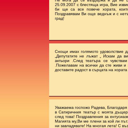
Не мога да се въздържа и да не В
25.09.2007 с блестяща игра, Вие изви
би ще са все повече хората, коит
Поздравявам Ви още веднъж и с нет
град!
Снощи имах голямото удоволствие да
„Депутатите не лъжат „ Искам да ви
актьори .След театъра се чувства
.Пожелавам на всички да сте живи и 
доставите радост в сърцата на хората !!
Уважаема госпожо Радева, Благодаря 
в Сатиричния театър с моята дъщеря
след това! Поздравления за ентусиаз
Магията му,Ви ме плени за кой ли път.
ни завладявате! На многая лета! С въ