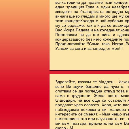
всяка година да правите този концерт
една традиция.Това е един незабрав
звездите на българската естрадна м
винаги ще го гледам и много ще му с
този концерт.Коледа е най-хубавия х
му се радваме, както и да се възхищ
Вас Искра Радева и на коледният ко
Пожелавам ви да сте жива и здрав
концерт,защото без него коледните пр
Продължавайте!!!Само така Искра Р
Успехи за сега и занапред от мен!!!
Здравейте, казвам се Мадлен... Иска
вече Ви звучи банално да чувате, ч
опитвам се да погледна отвъд това 
сама с трудности. Жена, която мак
благодаря, че все още са останали 
предават чрез словото. Хора, като ва
наблюдавам походката ви, маниера ви
интересите се сменят. - Има нещо във
в мистериозното или случващото се - 
ми към театъра, признателна съм Ви.
скоро - М.