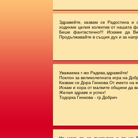
Здравейте, казвам се Радостина и с
ходихме целия колектив от нашата ф
Беше фантастично!!! Искаме да Ви
Продължавайте в същия дух и за напр
Уважаема г-жо Радева,здравейте!
Поклон за великолепната игра на Добр
Казвам се Дора Гинкова.От името на 
Искам и хора от малките общини да ви
Желая здраве и успех!
Тодорка Гинкова - гр.Добрич