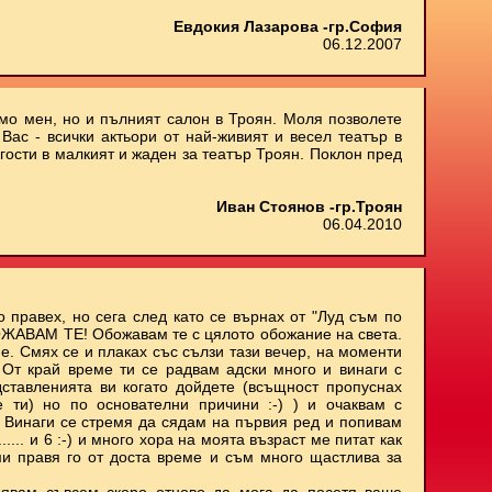
Евдокия Лазарова -гр.София
06.12.2007
амо мен, но и пълният салон в Троян. Моля позволете
Вас - всички актьори от най-живият и весел театър в
 гости в малкият и жаден за театър Троян. Поклон пред
Иван Стоянов -гр.Троян
06.04.2010
о правех, но сега след като се върнах от "Луд съм по
БОЖАВАМ ТЕ! Обожавам те с цялото обожание на света.
е. Смях се и плаках със сълзи тази вечер, на моменти
. От край време ти се радвам адски много и винаги с
ставленията ви когато дойдете (всъщност пропуснах
е ти) но по основателни причини :-) ) и очаквам с
 Винаги се стремя да сядам на първия ред и попивам
..... и 6 :-) и много хора на моята възраст ме питат как
ми правя го от доста време и съм много щастлива за