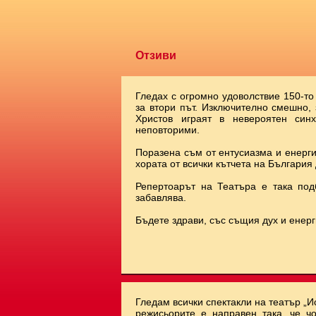
Отзиви
Гледах с огромно удоволствие 150-то
за втори път. Изключително смешно,
Христов играят в невероятен синх
неповторими.
Поразена съм от ентусиазма и енерги
хората от всички кътчета на България 
Репертоарът на Театъра е така под
забавлява.
Бъдете здрави, със същия дух и енерг
Гледам всички спектакли на театър „И
режисьорите е направен така, че чо