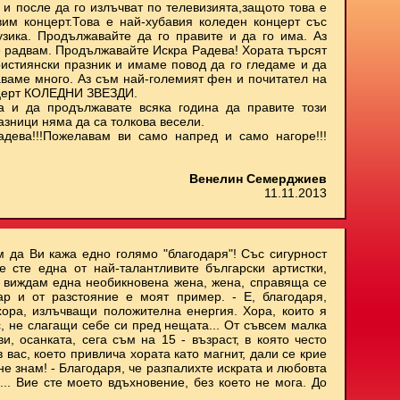
 и после да го излъчват по телевизията,защото това е
им концерт.Това е най-хубавия коледен концерт със
узика. Продължавайте да го правите и да го има. Аз
е радвам. Продължавайте Искра Радева! Хората търсят
ристиянски празник и имаме повод да го гледаме и да
аваме много. Аз съм най-големият фен и почитател на
нцерт КОЛЕДНИ ЗВЕЗДИ.
а и да продължавате всяка година да правите този
азници няма да са толкова весели.
адева!!!Пожелавам ви само напред и само нагоре!!!
Венелин Семерджиев
11.11.2013
м да Ви кажа едно голямо "благодаря"! Със сигурност
е сте една от най-талантливите български артистки,
и виждам една необикновена жена, жена, справяща се
ар и от разстояние е моят пример. - Е, благодаря,
хора, излъчващи положителна енергия. Хора, които я
с, не слагащи себе си пред нещата... От съвсем малка
, осанката, сега съм на 15 - възраст, в която често
 вас, което привлича хората като магнит, дали се крие
не знам! - Благодаря, че разпалихте искрата и любовта
.. Вие сте моето вдъхновение, без което не мога. До