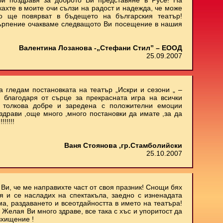
и поздравя за доброто Ви представяне в Русе! На
кахте в моите очи сълзи на радост и надежда, че може
о ще повярват в бъдещето на българския театър!
ърпение очакваме следващото Ви посещение в нашия
Валентина Лозанова -„Стефани Стил” – ЕООД
25.09.2007
 гледам постановката на театър „Искри и сезони „ –
 благодаря от сърце за прекрасната игра на всички
м толкова добре и заредена с положителни емоции
здрави ,още много ,много постановки да имате ,за да
!!!!!
Ваня Стоянова ,гр.Стамболийски
25.10.2007
Ви, че ме направихте част от своя празник! Снощи бях
 и се насладих на спектакъла, заедно с изненадата
ма, раздаването и всеотдайността в името на театъра!
 Желая Ви много здраве, все така с хъс и упоритост да
зхищение !