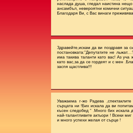
наслада душа, гледал наистина нещо 
ансамбъл, невероятни комични ситуа
Благодаря Ви, с Вас винаги преживява
Здравейте,искам да ви поздравя за с
постановката:”Депутатите не льжат...
има такива таланти като вас! Аз уча
като вас,за да се гордеят и с мен .Бл
заспя щастлива!!!
Уважаема г-жо Радева ,спектаклит
сърцата ни !Бих искала да ви попита
късен следобед “ .Много бих искала 
най-талантливите актьори ! Всеки миг
и много успехи желая от сърце !