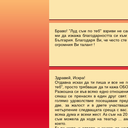
Браво! "Луд съм по теб" взриви не с
ми да изкажа благодарността си към 
България. Благодаря Ви, че често сте
огромния Ви талант !
Здравей, Искра!
Отдавна исках да ти пиша и все не г
теб", просто трябваше да ти кажа О
Разкошна си във всяко едно отношени
сякаш се пренасях в един друг свят
голямо удоволствие посещавам пред
две, за жалост и в двете участваш
нетърпение следващата среща с вас.
всяка дума и всеки жест. Аз съм на 20.
съм можела да ходя на театър ... а
което.