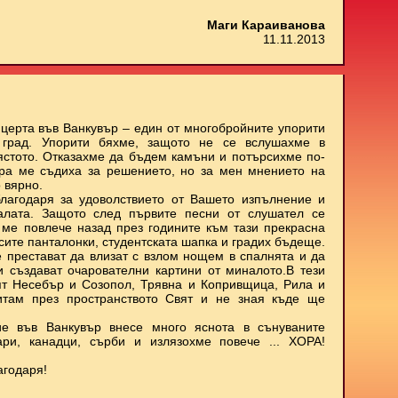
Маги Караиванова
11.11.2013
нцерта във Ванкувър – един от многобройните упорити
 град. Упорити бяхме, защото не се вслушахме в
мястото. Отказахме да бъдем камъни и потърсихме по-
ора ме съдиха за решението, но за мен мнението на
 вярно.
лагодаря за удоволствието от Вашето изпълнение и
залата. Защото след първите песни от слушател се
о ме повлече назад през годините към тази прекрасна
ъсите панталонки, студентската шапка и градих бъдеще.
е престават да влизат с взлом нощем в спалнята и да
 и създават очарователни картини от миналото.В тези
ят Несебър и Созопол, Трявна и Копривщица, Рила и
итам през пространството Свят и не зная къде ще
е във Ванкувър внесе много яснота в сънуваните
ари, канадци, сърби и излязохме повече ... ХОРА!
агодаря!