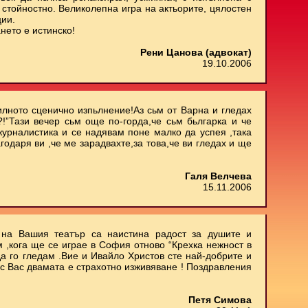
стойностно. Великолепна игра на актьорите, цялостен
ции.
нето е истинско!
Рени Цанова (адвокат)
19.10.2006
илното сценично изпьлнение!Аз сьм от Варна и гледах
.?!”Тази вечер сьм още по-горда,че сьм бьлгарка и че
 журналистика и се надявам поне малко да успея ,така
агодаря ви ,че ме зарадвахте,за това,че ви гледах и ще
Галя Велчева
15.11.2006
е на Вашия театър са наистина радост за душите и
м ,кога ще се играе в София отново “Крехка нежност в
да го гледам .Вие и Ивайло Христов сте най-добрите и
 с Вас двамата е страхотно изживяване ! Поздравления
Петя Симова