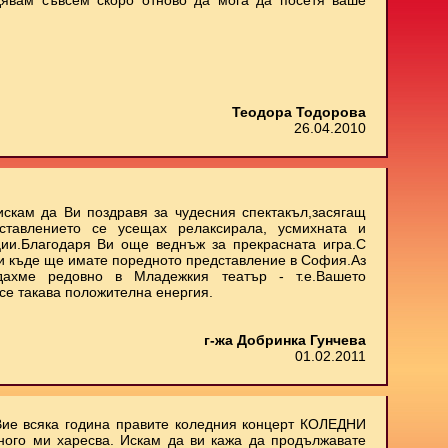
дявам съвсем скоро отново да мога да посетя ваше
Теодора Тодорова
26.04.2010
искам да Ви поздравя за чудесния спектакъл,засягащ
ставлението се усещах релаксирала, усмихната и
ии.Благодаря Ви още веднъж за прекрасната игра.С
 и къде ще имате поредното представление в София.Аз
дахме редовно в Младежкия театър - т.е.Вашето
се такава положителна енергия.
г-жа Добринка Гунчева
01.02.2011
Вие всяка година правите коледния концерт КОЛЕДНИ
ного ми харесва. Искам да ви кажа да продължавате