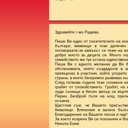
Здравейте г-жо Радева,
Пише Ви един от посетителите на ко
българи, живеещи в този далечен
поговорката,че камъкът си тежи на 
добро място за децата си. Много х
семейството ми тук остана единствено
Пиша Ви с едното желание да Ви б
обстановката, която създадохте в 
превърнах в участник, който упорит
страна, в която безгрижно развявах к
След толкова години тези спомени н
грабят от спокойствието. Грабят, но
луди сънища в бесен вихър се върт
Пирин...Безброй пъти на нощ прел
осъмна.
Щастлив съм, че Вашето присъстви
бивалици. Влязохме в залата бълг
Благодарение на Вашите песни и чар!
За което искрено Ви се покланям и бл
Никола Енев