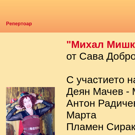
Репертоар
"Михал Мишк
от Сава Добр
С участието н
Деян Мачев -
Антон Радичев
Марта
Пламен Сирак