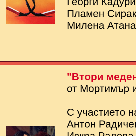
Георги Кадури
Пламен Сирак
Милена Атана
"Втори меде
от Мортимър и
С участието н
Антон Радиче
Искра Радева