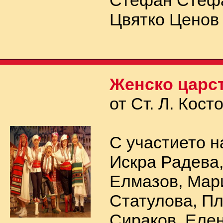
Стефан Стеф
Цвятко Ценов
Женско царс
от Ст. Л. Кост
С участието н
Искра Радева
Елмазов, Мар
Статулова, П
Сираков, Еле