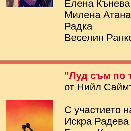
Елена Кънева
Милена Атана
Радка
Веселин Ранко
"Луд съм по 
от Нийл Сайм
С участието н
Искра Радева