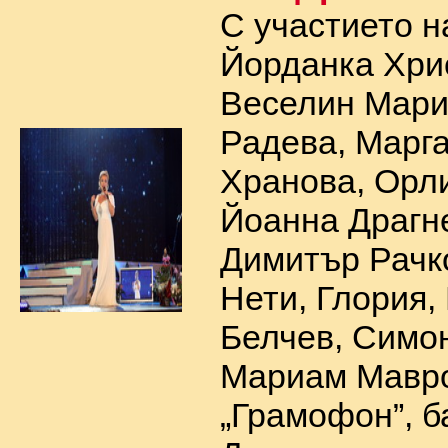
С участието н
Йорданка Хри
Веселин Мари
Радева, Марг
Хранова, Орли
Йоанна Драгн
Димитър Рачко
Нети, Глория,
Белчев, Симон
Мариам Мавро
„Грамофон”, б