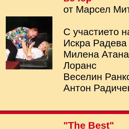
от Марсел Ми
С участието н
Искра Радева
Милена Атана
Лоранс
Веселин Ранко
Антон Радичев
"The Best"