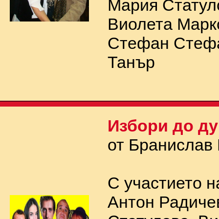
Мария Статул
Виолета Марк
Стефан Стефа
Танър
Избори до ду
от Бранислав
С участието н
Антон Радиче