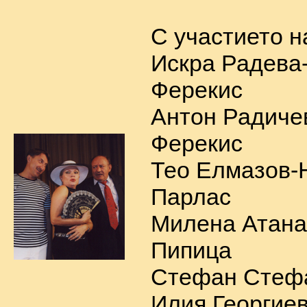
С участието н
Искра Радева
Ферекис
Антон Радиче
Ферекис
Тео Елмазов-
Парлас
Милена Атана
Пипица
Стефан Стефа
Илия Георгие