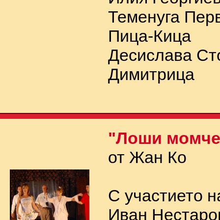
Теменуга Пер
Пица-Кица
Десислава Ст
Димитрица
"Лоши момче
от Жан Ко
С участието н
Иван Нестаро