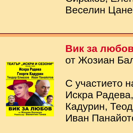
Веселин Цане
Вик за любо
от Жозиан Ба
С участието н
Искра Радева,
Кадурин, Тео
Иван Панайот