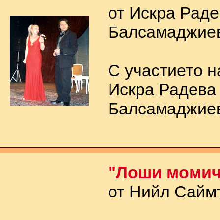
от Искра Раде
Балсамаджие
С участието н
Искра Радева
Балсамаджие
"Лоши момич
от Нийл Сайм