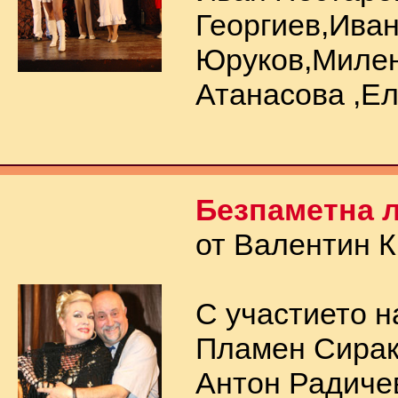
Георгиев,Ива
Юруков,Миле
Атанасова ,Е
Безпаметна 
от Валентин 
С участието н
Пламен Сирак
Антон Радиче