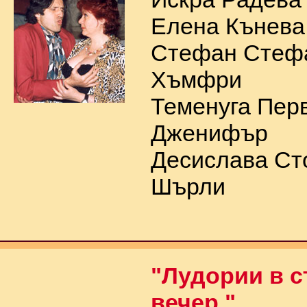
Елена Кънева 
Стефан Стефа
Хъмфри
Теменуга Перв
Дженифър
Десислава Ст
Шърли
"Лудории в 
вечер "