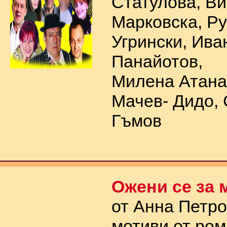
Статулова, В
Марковска, Р
Угрински, Ива
Панайотов,
Милена Атана
Мачев- Дидо,
Гъмов
Ожени се за 
от Анна Петро
мотиви от ром