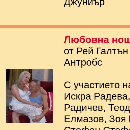
Джуниър
Любовна но
от Рей Галтън
Антробс
С участието н
Искра Радева
Радичев, Тео
Елмазов, Зоя