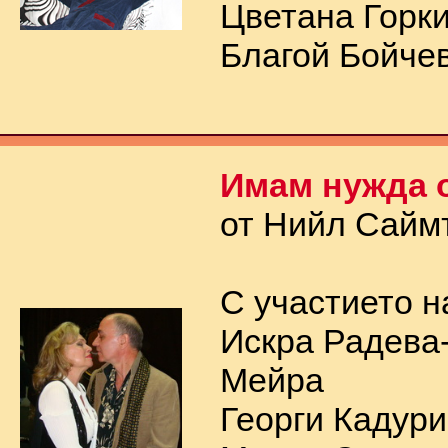
Цветана Горк
Благой Бойче
Имам нужда о
от Нийл Сайм
С участието н
Искра Радева
Мейра
Георги Кадур