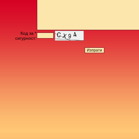
Код за *
сигурност: