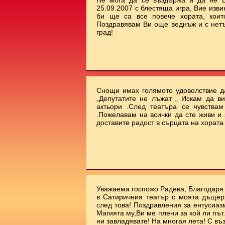
Не мога да се въздържа и да не В
25.09.2007 с блестяща игра, Вие изви
би ще са все повече хората, коит
Поздравявам Ви още веднъж и с нет
град!
Снощи имах голямото удоволствие да
„Депутатите не лъжат „ Искам да ви
актьори .След театъра се чувства
.Пожелавам на всички да сте живи и 
доставите радост в сърцата на хората !!
Уважаема госпожо Радева, Благодаря 
в Сатиричния театър с моята дъщеря
след това! Поздравления за ентусиаз
Магията му,Ви ме плени за кой ли път.
ни завладявате! На многая лета! С въ