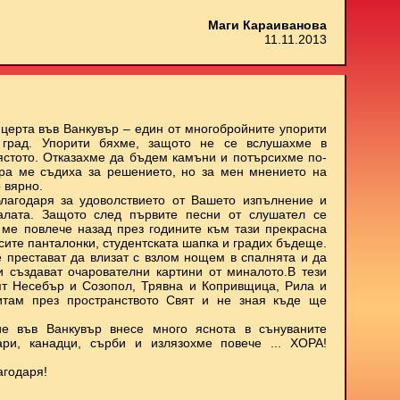
Маги Караиванова
11.11.2013
нцерта във Ванкувър – един от многобройните упорити
 град. Упорити бяхме, защото не се вслушахме в
мястото. Отказахме да бъдем камъни и потърсихме по-
ора ме съдиха за решението, но за мен мнението на
 вярно.
лагодаря за удоволствието от Вашето изпълнение и
залата. Защото след първите песни от слушател се
о ме повлече назад през годините към тази прекрасна
ъсите панталонки, студентската шапка и градих бъдеще.
е престават да влизат с взлом нощем в спалнята и да
 и създават очарователни картини от миналото.В тези
ят Несебър и Созопол, Трявна и Копривщица, Рила и
итам през пространството Свят и не зная къде ще
е във Ванкувър внесе много яснота в сънуваните
ари, канадци, сърби и излязохме повече ... ХОРА!
агодаря!