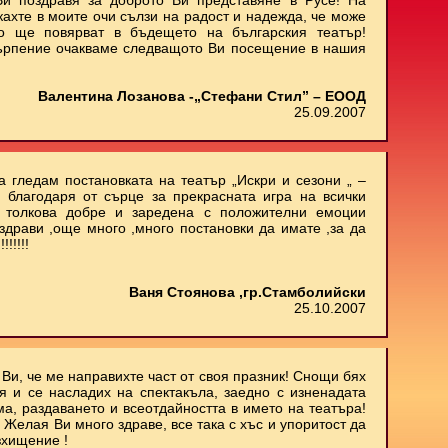
и поздравя за доброто Ви представяне в Русе! На
кахте в моите очи сълзи на радост и надежда, че може
о ще повярват в бъдещето на българския театър!
ърпение очакваме следващото Ви посещение в нашия
Валентина Лозанова -„Стефани Стил” – ЕООД
25.09.2007
 гледам постановката на театър „Искри и сезони „ –
 благодаря от сърце за прекрасната игра на всички
м толкова добре и заредена с положителни емоции
здрави ,още много ,много постановки да имате ,за да
!!!!!
Ваня Стоянова ,гр.Стамболийски
25.10.2007
Ви, че ме направихте част от своя празник! Снощи бях
 и се насладих на спектакъла, заедно с изненадата
ма, раздаването и всеотдайността в името на театъра!
 Желая Ви много здраве, все така с хъс и упоритост да
зхищение !