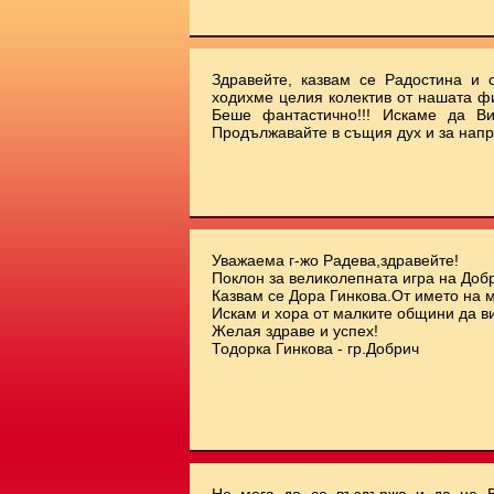
Здравейте, казвам се Радостина и с
ходихме целия колектив от нашата ф
Беше фантастично!!! Искаме да Ви
Продължавайте в същия дух и за напр
Уважаема г-жо Радева,здравейте!
Поклон за великолепната игра на Добр
Казвам се Дора Гинкова.От името на 
Искам и хора от малките общини да ви
Желая здраве и успех!
Тодорка Гинкова - гр.Добрич