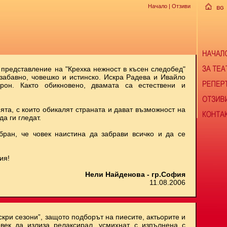
Начало
| Отзиви
 представление на "Крехка нежност в късен следобед"
 забавно, човешко и истинско. Искра Радева и Ивайло
рон. Както обикновено, двамата са естествени и
ята, с които обикалят страната и дават възможност на
да ги гледат.
бран, че човек наистина да забрави всичко и да се
ия!
Нели Найденова - гр.София
11.08.2006
скри сезони”, защото подборът на пиесите, актьорите и
век да излиза релаксирал, усмихнат, с изпълнена с