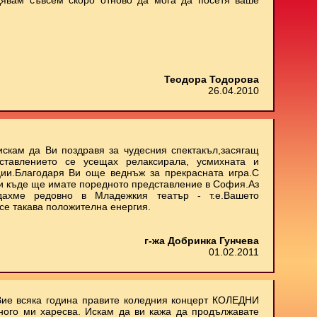
дявам съвсем скоро отново да мога да посетя ваше
Теодора Тодорова
26.04.2010
искам да Ви поздравя за чудесния спектакъл,засягащ
ставлението се усещах релаксирала, усмихната и
ии.Благодаря Ви още веднъж за прекрасната игра.С
 и къде ще имате поредното представление в София.Аз
дахме редовно в Младежкия театър - т.е.Вашето
се такава положителна енергия.
г-жа Добринка Гунчева
01.02.2011
Вие всяка година правите коледния концерт КОЛЕДНИ
ного ми харесва. Искам да ви кажа да продължавате