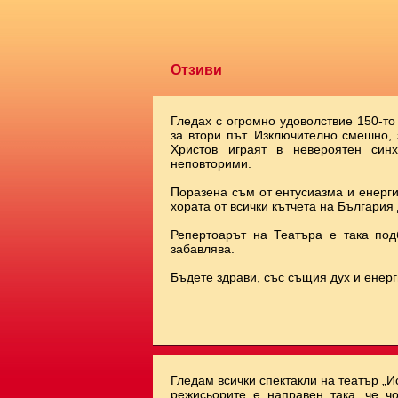
Отзиви
Гледах с огромно удоволствие 150-то
за втори път. Изключително смешно,
Христов играят в невероятен синх
неповторими.
Поразена съм от ентусиазма и енерги
хората от всички кътчета на България 
Репертоарът на Театъра е така под
забавлява.
Бъдете здрави, със същия дух и енерг
Гледам всички спектакли на театър „И
режисьорите е направен така, че чо