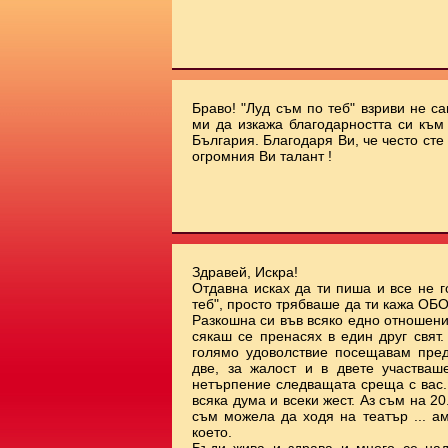
Браво! "Луд съм по теб" взриви не с
ми да изкажа благодарността си към 
България. Благодаря Ви, че често сте
огромния Ви талант !
Здравей, Искра!
Отдавна исках да ти пиша и все не г
теб", просто трябваше да ти кажа О
Разкошна си във всяко едно отношени
сякаш се пренасях в един друг свят
голямо удоволствие посещавам пред
две, за жалост и в двете участваш
нетърпение следващата среща с вас.
всяка дума и всеки жест. Аз съм на 20.
съм можела да ходя на театър ... а
което.