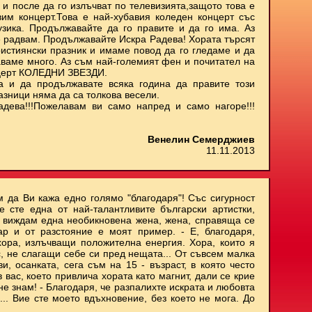
 и после да го излъчват по телевизията,защото това е
им концерт.Това е най-хубавия коледен концерт със
узика. Продължавайте да го правите и да го има. Аз
е радвам. Продължавайте Искра Радева! Хората търсят
ристиянски празник и имаме повод да го гледаме и да
аваме много. Аз съм най-големият фен и почитател на
нцерт КОЛЕДНИ ЗВЕЗДИ.
а и да продължавате всяка година да правите този
азници няма да са толкова весели.
адева!!!Пожелавам ви само напред и само нагоре!!!
Венелин Семерджиев
11.11.2013
м да Ви кажа едно голямо "благодаря"! Със сигурност
е сте една от най-талантливите български артистки,
и виждам една необикновена жена, жена, справяща се
ар и от разстояние е моят пример. - Е, благодаря,
хора, излъчващи положителна енергия. Хора, които я
с, не слагащи себе си пред нещата... От съвсем малка
, осанката, сега съм на 15 - възраст, в която често
 вас, което привлича хората като магнит, дали се крие
не знам! - Благодаря, че разпалихте искрата и любовта
.. Вие сте моето вдъхновение, без което не мога. До