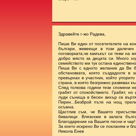
Здравейте г-жо Радева,
Пише Ви един от посетителите на ко
българи, живеещи в този далечен
поговорката,че камъкът си тежи на 
добро място за децата си. Много х
семейството ми тук остана единствено
Пиша Ви с едното желание да Ви б
обстановката, която създадохте в 
превърнах в участник, който упорит
страна, в която безгрижно развявах к
След толкова години тези спомени н
грабят от спокойствието. Грабят, но
луди сънища в бесен вихър се върт
Пирин...Безброй пъти на нощ прел
осъмна.
Щастлив съм, че Вашето присъстви
бивалици. Влязохме в залата бълг
Благодарение на Вашите песни и чар!
За което искрено Ви се покланям и бл
Никола Енев