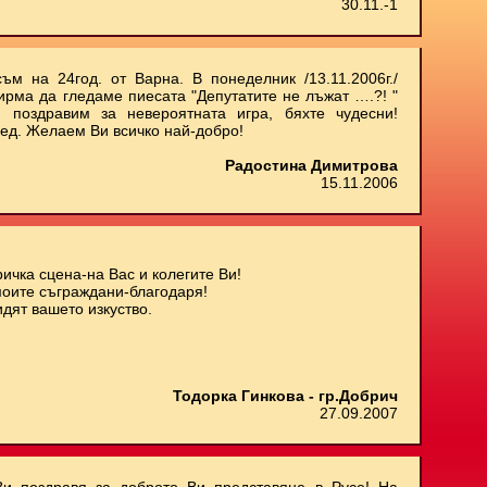
30.11.-1
ъм на 24год. от Варна. В понеделник /13.11.2006г./
ирма да гледаме пиесата "Депутатите не лъжат ….?! "
 поздравим за невероятната игра, бяхте чудесни!
ед. Желаем Ви всичко най-добро!
Радостина Димитрова
15.11.2006
ичка сцена-на Вас и колегите Ви!
моите съграждани-благодаря!
дят вашето изкуство.
Тодорка Гинкова - гр.Добрич
27.09.2007