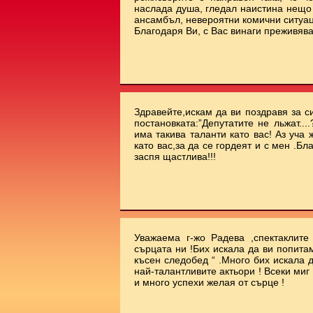
наслада душа, гледал наистина нещо 
ансамбъл, невероятни комични ситуа
Благодаря Ви, с Вас винаги преживява
Здравейте,искам да ви поздравя за с
постановката:”Депутатите не льжат...
има такива таланти като вас! Аз уча
като вас,за да се гордеят и с мен .Бл
заспя щастлива!!!
Уважаема г-жо Радева ,спектаклит
сърцата ни !Бих искала да ви попита
късен следобед “ .Много бих искала 
най-талантливите актьори ! Всеки миг
и много успехи желая от сърце !