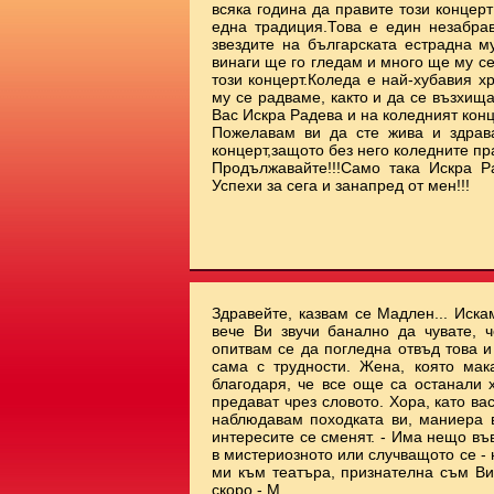
всяка година да правите този концерт
една традиция.Това е един незабрав
звездите на българската естрадна м
винаги ще го гледам и много ще му с
този концерт.Коледа е най-хубавия х
му се радваме, както и да се възхищ
Вас Искра Радева и на коледният ко
Пожелавам ви да сте жива и здрав
концерт,защото без него коледните пр
Продължавайте!!!Само така Искра Р
Успехи за сега и занапред от мен!!!
Здравейте, казвам се Мадлен... Иска
вече Ви звучи банално да чувате, ч
опитвам се да погледна отвъд това 
сама с трудности. Жена, която мак
благодаря, че все още са останали 
предават чрез словото. Хора, като ва
наблюдавам походката ви, маниера ви
интересите се сменят. - Има нещо във
в мистериозното или случващото се - 
ми към театъра, признателна съм Ви.
скоро - М.