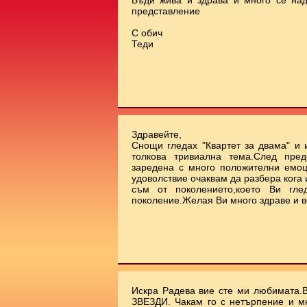
Бъди жива и здрава и много се на
представление
С обич
Теди
Здравейте,
Снощи гледах "Квартет за двама" и 
толкова тривиална тема.След пред
заредена с много положителни емоц
удоволствие очаквам да разбера кога
съм от поколението,което Ви гле
поколение.Желая Ви много здраве и в
Искра Радева вие сте ми любимата.
ЗВЕЗДИ. Чакам го с нетърпение и м