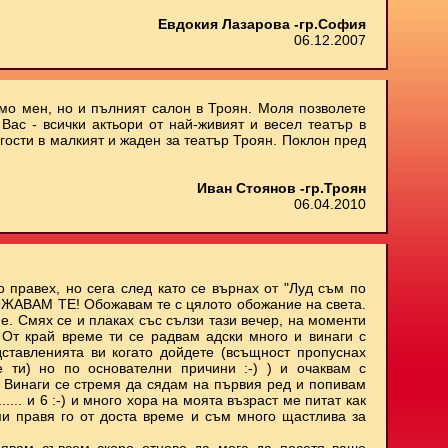
Евдокия Лазарова -гр.София
06.12.2007
амо мен, но и пълният салон в Троян. Моля позволете
Вас - всички актьори от най-живият и весел театър в
 гости в малкият и жаден за театър Троян. Поклон пред
Иван Стоянов -гр.Троян
06.04.2010
о правех, но сега след като се върнах от "Луд съм по
БОЖАВАМ ТЕ! Обожавам те с цялото обожание на света.
е. Смях се и плаках със сълзи тази вечер, на моменти
. От край време ти се радвам адски много и винаги с
ставленията ви когато дойдете (всъщност пропуснах
е ти) но по основателни причини :-) ) и очаквам с
 Винаги се стремя да сядам на първия ред и попивам
..... и 6 :-) и много хора на моята възраст ме питат как
ми правя го от доста време и съм много щастлива за