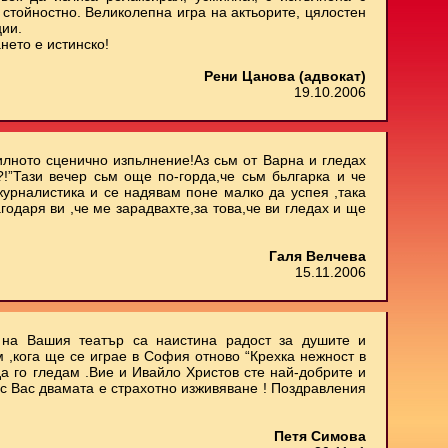
стойностно. Великолепна игра на актьорите, цялостен
ции.
нето е истинско!
Рени Цанова (адвокат)
19.10.2006
илното сценично изпьлнение!Аз сьм от Варна и гледах
.?!”Тази вечер сьм още по-горда,че сьм бьлгарка и че
 журналистика и се надявам поне малко да успея ,така
агодаря ви ,че ме зарадвахте,за това,че ви гледах и ще
Галя Велчева
15.11.2006
е на Вашия театър са наистина радост за душите и
м ,кога ще се играе в София отново “Крехка нежност в
да го гледам .Вие и Ивайло Христов сте най-добрите и
 с Вас двамата е страхотно изживяване ! Поздравления
Петя Симова