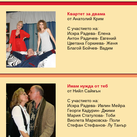
Квартет за двама
от Анатолий Крим
С участието на:
Искра Радева- Елена
Антон Радичев- Евгений
Цветана Горкиева- Женя
Благой Бойчев- Вадим
Имам нужда от теб
от Нийл Саймън
С участието на:
Искра Радева- Ивлин Мейра
Георги Кадурин- Джими
Мария Статулова- Тоби
Виолета Марковска- Поли
Стефан Стефанов- Лу Танър