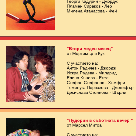
Георги Кадурин - Джордж
Пламен Сираков - Лео
Милена Атанасова - Фей
"Втори меден месец"
от Мортимър и Кук
С участието на:
Антон Радичев - Джордж
Искра Радева - Милдрид
Елена Кънева - Етел
Стефан Стефанов - Хъмфри
Теменуга Первазова - Дженифър
Десислава Стоянова - Шърли
"Лудории в съботната вечер "
от Марсел Митоа
С участието на: