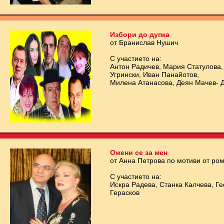
Избори до дупка
от Бранислав Нушич
С участието на:
Антон Радичев, Мария Статулова,
Угрински, Иван Панайотов,
Милена Атанасова, Деян Мачев- 
Ожени се за мен
от Анна Петрова по мотиви от ро
С участието на:
Искра Радева, Станка Калчева, Г
Герасков