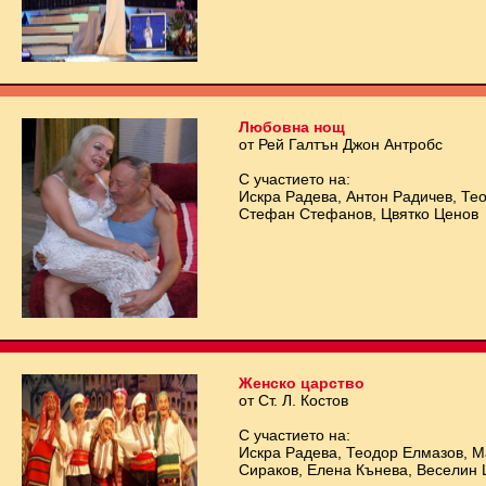
Любовна нощ
от Рей Галтън Джон Антробс
С участието на:
Искра Радева, Антон Радичев, Те
Стефан Стефанов, Цвятко Ценов
Женско царство
от Ст. Л. Костов
С участието на:
Искра Радева, Теодор Елмазов, 
Сираков, Елена Кънева, Веселин