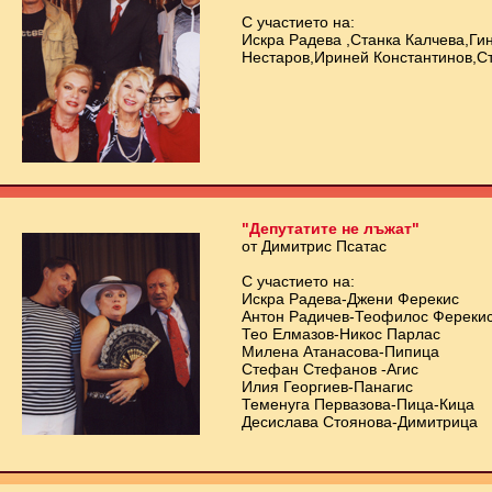
С участието на:
Искра Радева ,Станка Калчева,Ги
Нестаров,Ириней Константинов,
"Депутатите не лъжат"
от Димитрис Псатас
С участието на:
Искра Радева-Джени Ферекис
Антон Радичев-Теофилос Фереки
Тео Елмазов-Никос Парлас
Милена Атанасова-Пипица
Стефан Стефанов -Агис
Илия Георгиев-Панагис
Теменуга Первазова-Пица-Кица
Десислава Стоянова-Димитрица