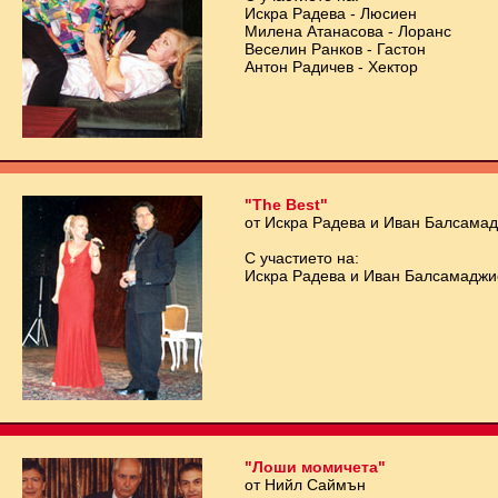
Искра Радева - Люсиен
Милена Атанасова - Лоранс
Веселин Ранков - Гастон
Антон Радичев - Хектор
"The Best"
от Искра Радева и Иван Балсама
С участието на:
Искра Радева и Иван Балсамаджи
"Лоши момичета"
от Нийл Саймън