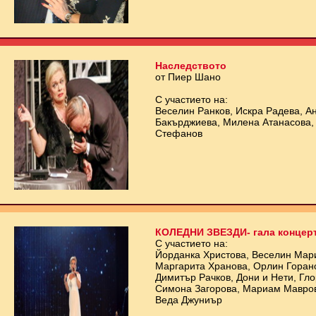
Наследството
от Пиер Шано
С участието на:
Веселин Ранков, Искра Радева, А
Бакърджиева, Милена Атанасова,
Стефанов
КОЛЕДНИ ЗВЕЗДИ- гала концер
С участието на:
Йорданка Христова, Веселин Мари
Маргарита Хранова, Орлин Горано
Димитър Рачков, Дони и Нети, Гло
Симона Загорова, Мариам Мавров
Веда Джуниър