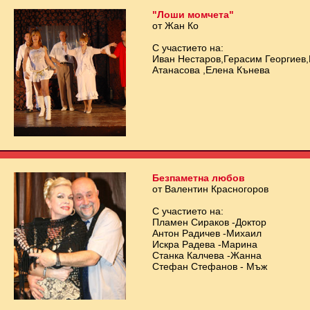
"Лоши момчета"
от Жан Ко
С участието на:
Иван Нестаров,Герасим Георгиев
Атанасова ,Елена Кънева
Безпаметна любов
от Валентин Красногоров
С участието на:
Пламен Сираков -Доктор
Антон Радичев -Михаил
Искра Радева -Марина
Станка Калчева -Жанна
Стефан Стефанов - Мъж