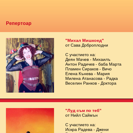
Репертоар
"Михал Мишкоед"
от Сава Доброплодни
С участието на:
Деян Мачев - Михаилъ
Антон Радичев - баба Марта
Пламен Сираков - Вичо
Елена Кънева - Мария
Милена Атанасова - Радка
Веселин Ранков - Доктора
"Луд съм по теб"
от Нийл Саймън
С участието на:
Искра Радева - Джени