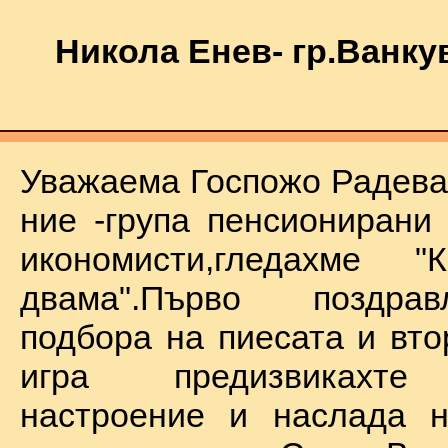
Никола Енев- гр.Ванку
Уважаема Госпожо Радева,
ние -група пенсионирани
икономисти,гледахме "
двама".Първо поздра
подбора на пиесата и вто
игра предизвикахте
настроение и наслада н