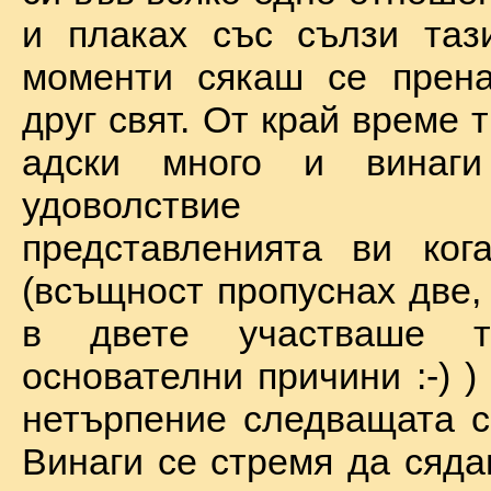
и плаках със сълзи таз
моменти сякаш се прена
друг свят. От край време 
адски много и винаг
удоволствие по
представленията ви ког
(всъщност пропуснах две,
в двете участваше 
основателни причини :-) )
нетърпение следващата с
Винаги се стремя да сяда