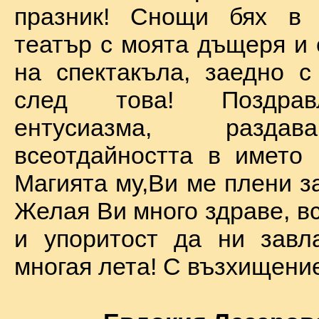
празник! Снощи бях в 
театър с моята дъщеря и 
на спектакъла, заедно с
след това! Поздра
ентусиазма, разда
всеотдайността в името 
Магията му,Ви ме плени за
Желая Ви много здраве, вс
и упоритост да ни завл
многая лета! С възхищение