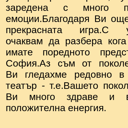
заредена с много по
емоции.Благодаря Ви ощ
прекрасната игра.С у
очаквам да разбера ког
имате поредното предс
София.Аз съм от поколе
Ви гледахме редовно в
театър - т.е.Вашето поко
Ви много здраве и в
положителна енергия.