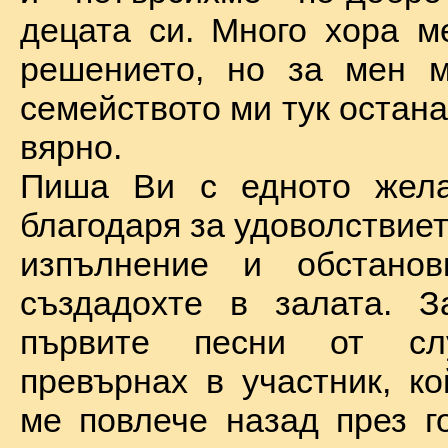
децата си. Много хора м
решението, но за мен м
семейството ми тук остан
вярно.
Пиша Ви с едното жел
благодаря за удоволствие
изпълнение и обстановк
създадохте в залата. З
първите песни от сл
превърнах в участник, ко
ме повлече назад през г