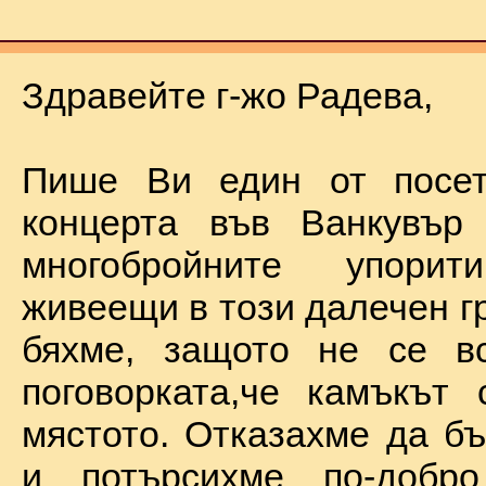
Здравейте г-жо Радева,
Пише Ви един от посет
концерта във Ванкувър
многобройните упорит
живеещи в този далечен г
бяхме, защото не се в
поговорката,че камъкът
мястото. Отказахме да б
и потърсихме по-добр