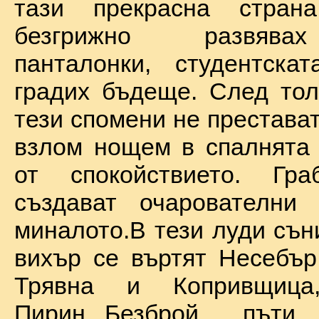
тази прекрасна стран
безгрижно развява
панталонки, студентска
градих бъдеще. След тол
тези спомени не престават
взлом нощем в спалнята 
от спокойствието. Гр
създават очарователни 
миналото.В тези луди сън
вихър се въртят Несебър
Трявна и Копривщиц
Пирин...Безброй пъ