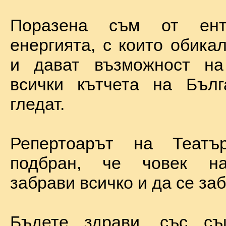
Поразена съм от ент
енергията, с които обика
и дават възможност на
всички кътчета на Бълг
гледат.
Репертоарът на Теат
подбран, че човек н
забрави всичко и да се за
Бъдете здрави, със с