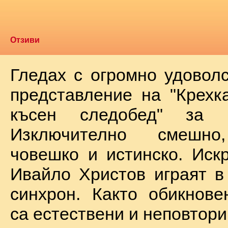
Отзиви
Гледах с огромно удоволс
представление на "Крехк
късен следобед" за 
Изключително смешно
човешко и истинско. Иск
Ивайло Христов играят в
синхрон. Както обикнове
са естествени и неповтори