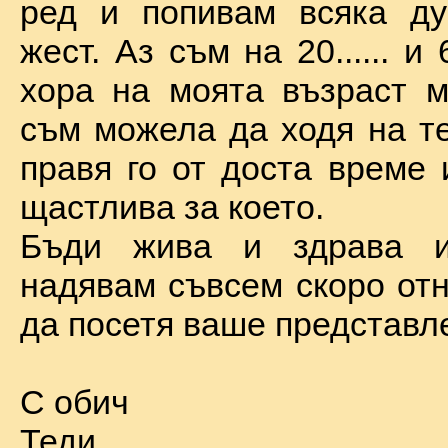
ред и попивам всяка ду
жест. Аз съм на 20...... и 
хора на моята възраст м
съм можела да ходя на те
правя го от доста време 
щастлива за което.
Бъди жива и здрава 
надявам съвсем скоро отн
да посетя ваше представл
С обич
Теди