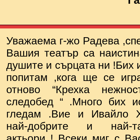
Га
Уважаема г-жо Радева ,сп
Вашия театър са наистин
душите и сърцата ни !Бих 
попитам ,кога ще се иг
отново “Крехка нежно
следобед “ .Много бих и
гледам .Вие и Ивайло Х
най-добрите и най-та
актьори ! Всеки миг с Ва