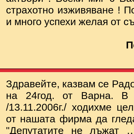
страхотно изживяване ! П
и много успехи желая от съ
П
Здравейте, казвам се Рад
на 24год. от Варна. В 
/13.11.2006г./ ходихме це
от нашата фирма да глед
"Депутатите не лъжат …