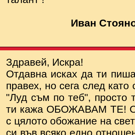
Иван Стояно
Здравей, Искра!
Отдавна исках да ти пиша
правех, но сега след като 
"Луд съм по теб", просто
ти кажа ОБОЖАВАМ ТЕ! О
с цялото обожание на све
си във всяко едно отноше