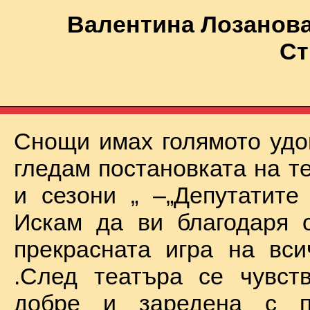
Валентина Лозанова
Ст
Снощи имах голямото удо
гледам постановката на т
и сезони „ –„Депутатите
Искам да ви благодаря 
прекрасната игра на вси
.След театъра се чувст
добре и заредена с п