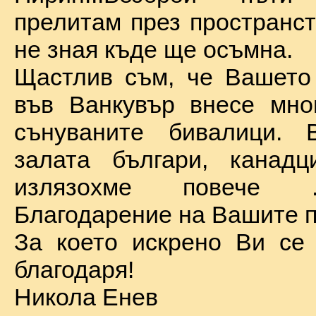
прелитам през пространст
не зная къде ще осъмна.
Щастлив съм, че Вашето
във Ванкувър внесе мно
сънуваните бивалици. 
залата българи, канадц
излязохме повече 
Благодарение на Вашите п
За което искрено Ви се
благодаря!
Никола Енев