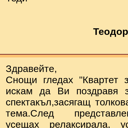
Теодор
Здравейте,
Снощи гледах "Квартет 
искам да Ви поздравя з
спектакъл,засягащ толков
тема.След представл
усещах релаксирала, у