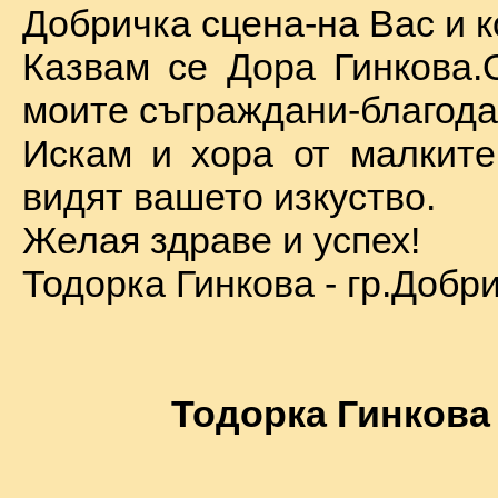
Добричка сцена-на Вас и к
Казвам се Дора Гинкова.
моите съграждани-благода
Искам и хора от малкит
видят вашето изкуство.
Желая здраве и успех!
Тодорка Гинкова - гр.Добр
Тодорка Гинкова 