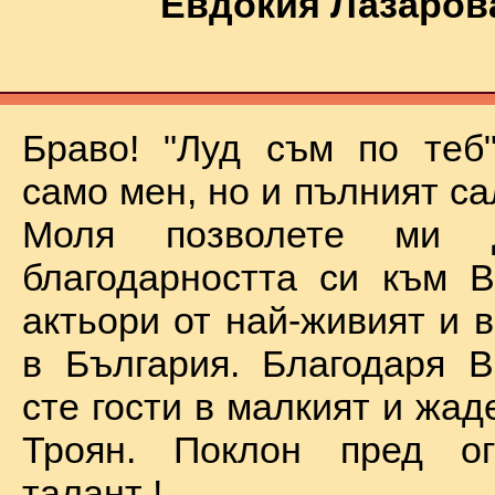
Евдокия Лазаров
Браво! "Луд съм по теб
само мен, но и пълният са
Моля позволете ми 
благодарността си към В
актьори от най-живият и 
в България. Благодаря В
сте гости в малкият и жад
Троян. Поклон пред о
талант !