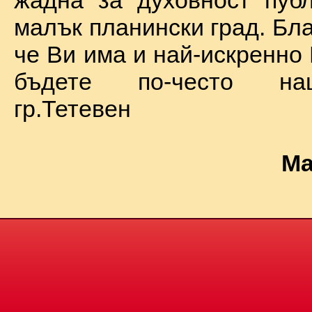
жадна за духовност пуб
малък планински град. Бл
че Ви има и най-искренно
бъдете по-често на
гр.Тетевен
Ма