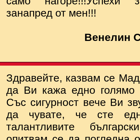
само нагоре!!!Успехи
занапред от мен!!!
Венелин 
Здравейте, казвам се Мад
да Ви кажа едно голямо "
Със сигурност вече Ви зв
да чувате, че сте ед
талантливите български
опитвам се да погледна о