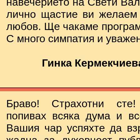
навечерието на Свети Вал
лично щастие ви желаем
любов. Ще чакаме програм
С много симпатия и уваже
Гинка Кермекчиев
Браво! Страхотни сте
попивах всяка дума и вс
Вашия чар успяхте да вз