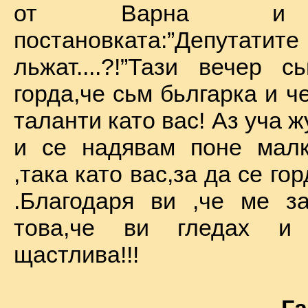
от Варна и 
постановката:”Депу
льжат....?!”Тази вечер 
горда,че сьм бьлгарка и ч
таланти като вас! Аз уча 
и се надявам поне малк
,така като вас,за да се го
.Благодаря ви ,че ме за
това,че ви гледах и
щастлива!!!