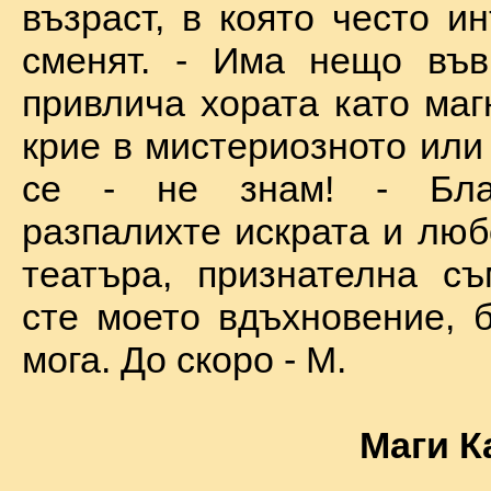
възраст, в която често и
сменят. - Има нещо във
привлича хората като маг
крие в мистериозното или
се - не знам! - Бла
разпалихте искрата и люб
театъра, признателна съ
сте моето вдъхновение, б
мога. До скоро - М.
Маги К