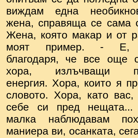
виждам една необикно
жена, справяща се сама с
Жена, която макар и от р
моят пример. - Е, б
благодаря, че все още 
хора, излъчващи по
енергия. Хора, които я п
словото. Хора, като вас,
себе си пред нещата...
малка наблюдавам пох
маниера ви, осанката, сега