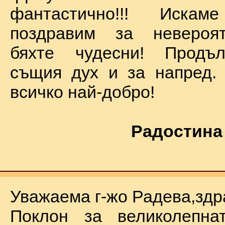
фантастично!!! Иск
поздравим за невероят
бяхте чудесни! Продъ
същия дух и за напред.
всичко най-добро!
Радостина
Уважаема г-жо Радева,здр
Поклон за великолепна