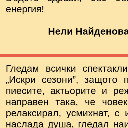
енергия!
Нели Найденова
Гледам всички спектакл
„Искри сезони”, защото 
пиесите, актьорите и ре
направен така, че чове
релаксирал, усмихнат, с 
наслада душа, гледал на