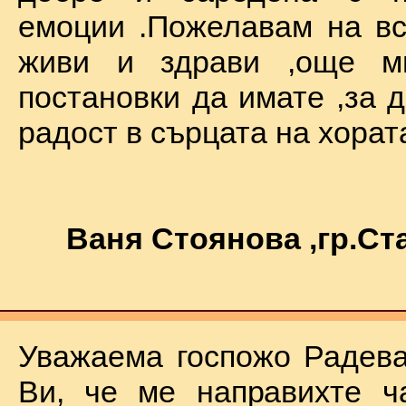
емоции .Пожелавам на вс
живи и здрави ,още мн
постановки да имате ,за 
радост в сърцата на хората !
Ваня Стоянова ,гр.С
Уважаема госпожо Радева
Ви, че ме направихте ч