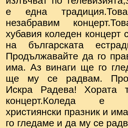
излъчват по телевизията,
е една традиция.То
незабравим концерт.Т
хубавия коледен концерт 
на българската естрад
Продължавайте да го прав
има. Аз винаги ще го гле
ще му се радвам. Про
Искра Радева! Хората т
концерт.Коледа е на
християнски празник и им
го гледаме и да му се радв