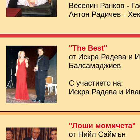
Веселин Ранков - Га
Антон Радичев - Хе
"The Best"
от Искра Радева и 
Балсамаджиев
С участието на:
Искра Радева и Ив
"Лоши момичета"
от Нийл Саймън