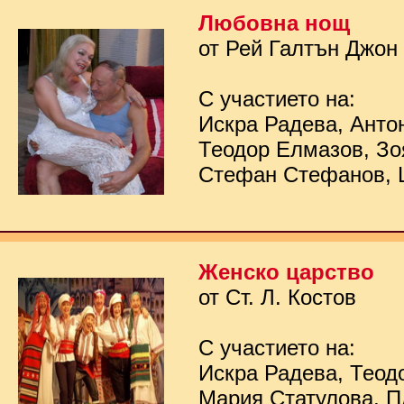
Любовна нощ
от Рей Галтън Джон
С участието на:
Искра Радева, Анто
Теодор Елмазов, Зо
Стефан Стефанов, 
Женско царство
от Ст. Л. Костов
С участието на:
Искра Радева, Теод
Мария Статулова, П