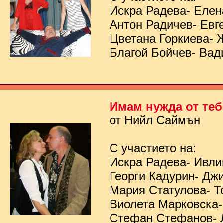
Искра Радева- Елен
Антон Радичев- Евг
Цветана Горкиева- 
Благой Бойчев- Вад
Имам нужда от теб
от Нийл Саймън
С участието на:
Искра Радева- Ивл
Георги Кадурин- Дж
Мария Статулова- Т
Виолета Марковска-
Стефан Стефанов- 