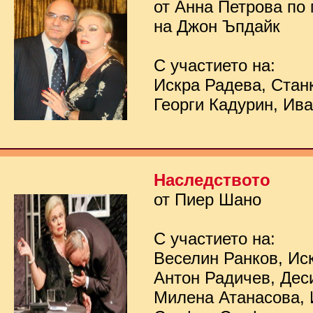
от Анна Петрова по
на Джон Ъпдайк
С участието на:
Искра Радева, Стан
Георги Кадурин, Ив
Наследството
от Пиер Шано
С участието на:
Веселин Ранков, Ис
Антон Радичев, Дес
Милена Атанасова, 