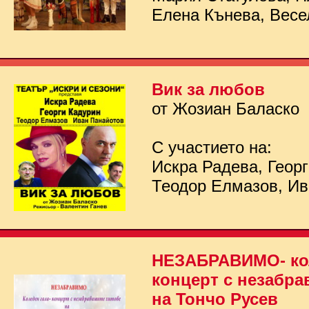
Елена Кънева, Весе
Вик за любов
от Жозиан Баласко
С участието на:
Искра Радева, Георг
Теодор Елмазов, Ив
НЕЗАБРАВИМО- кол
концерт с незабра
на Тончо Русев