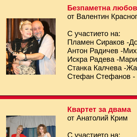
Безпаметна любо
от Валентин Красно
С участието на:
Пламен Сираков -Д
Антон Радичев -Ми
Искра Радева -Мар
Станка Калчева -Ж
Стефан Стефанов -
Квартет за двама
от Анатолий Крим
С участието на: