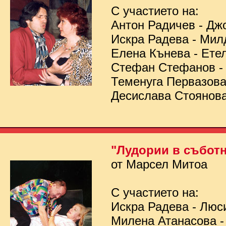
С участието на:
Антон Радичев - Дж
Искра Радева - Мил
Елена Кънева - Ете
Стефан Стефанов 
Теменуга Первазов
Десислава Стоянов
"Лудории в съботн
от Марсел Митоа
С участието на:
Искра Радева - Люс
Милена Атанасова -