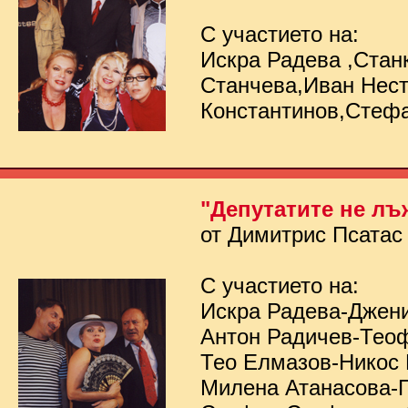
С участието на:
Искра Радева ,Стан
Станчева,Иван Нес
Константинов,Стеф
"Депутатите не лъ
от Димитрис Псатас
С участието на:
Искра Радева-Джен
Антон Радичев-Тео
Тео Елмазов-Никос
Милена Атанасова-