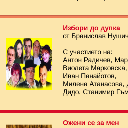
Избори до дупка
от Бранислав Нуши
С участието на:
Антон Радичев, Мар
Виолета Марковска,
Иван Панайотов,
Милена Атанасова, 
Дидо, Станимир Гъ
Ожени се за мен