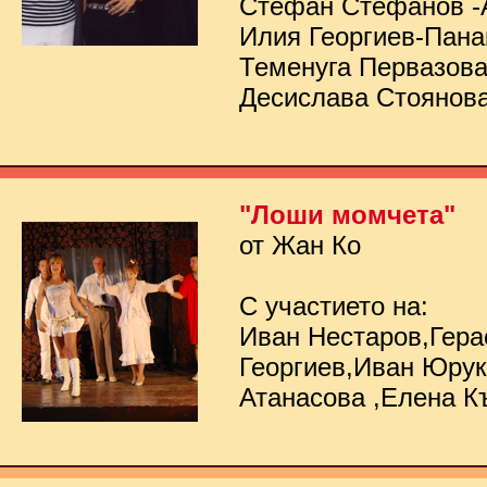
Стефан Стефанов -
Илия Георгиев-Пана
Теменуга Первазов
Десислава Стоянов
"Лоши момчета"
от Жан Ко
С участието на:
Иван Нестаров,Гер
Георгиев,Иван Юру
Атанасова ,Елена К