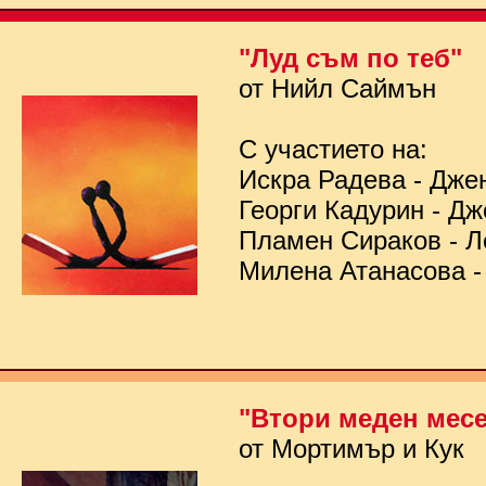
"Луд съм по теб"
от Нийл Саймън
С участието на:
Искра Радева - Дже
Георги Кадурин - Д
Пламен Сираков - Л
Милена Атанасова -
"Втори меден мес
от Мортимър и Кук