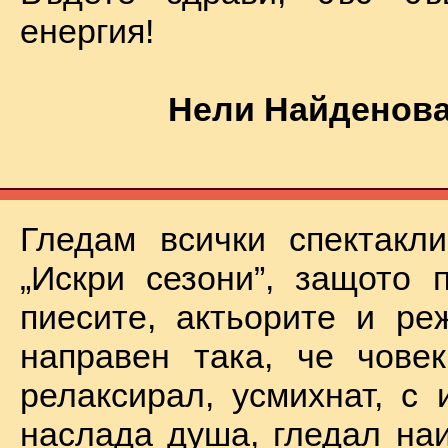
енергия!
Нели Найденова
Гледам всички спектакл
„Искри сезони”, защото 
пиесите, актьорите и ре
направен така, че чове
релаксирал, усмихнат, с 
наслада душа, гледал на