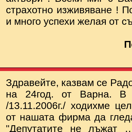
страхотно изживяване ! П
и много успехи желая от съ
П
Здравейте, казвам се Рад
на 24год. от Варна. В 
/13.11.2006г./ ходихме це
от нашата фирма да глед
"Депутатите не лъжат …