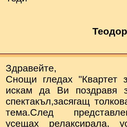
Теодор
Здравейте,
Снощи гледах "Квартет 
искам да Ви поздравя з
спектакъл,засягащ толков
тема.След представл
усещах релаксирала, у