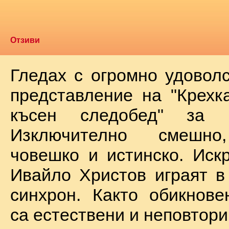
Отзиви
Гледах с огромно удоволс
представление на "Крехк
късен следобед" за 
Изключително смешно
човешко и истинско. Иск
Ивайло Христов играят в
синхрон. Както обикнове
са естествени и неповтори