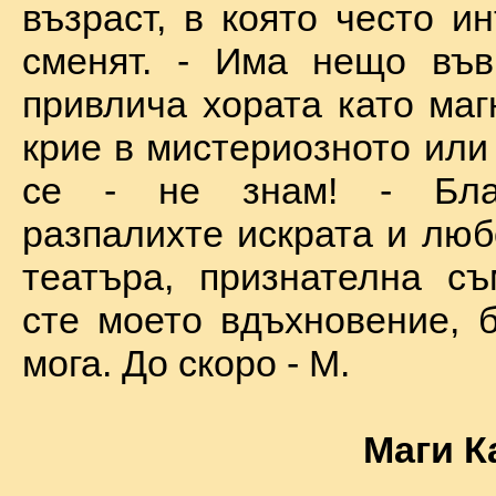
възраст, в която често и
сменят. - Има нещо във
привлича хората като маг
крие в мистериозното или
се - не знам! - Бла
разпалихте искрата и люб
театъра, признателна съ
сте моето вдъхновение, б
мога. До скоро - М.
Маги К