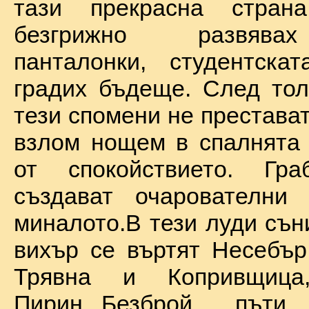
тази прекрасна стран
безгрижно развява
панталонки, студентска
градих бъдеще. След тол
тези спомени не престават
взлом нощем в спалнята 
от спокойствието. Гр
създават очарователни 
миналото.В тези луди сън
вихър се въртят Несебър
Трявна и Копривщиц
Пирин...Безброй пъ