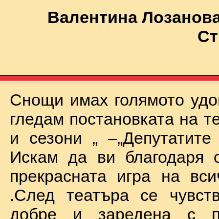
Валентина Лозанова
Ст
Снощи имах голямото удо
гледам постановката на т
и сезони „ –„Депутатите
Искам да ви благодаря 
прекрасната игра на вси
.След театъра се чувст
добре и заредена с п