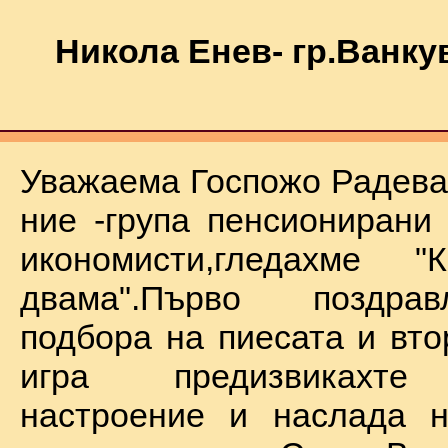
Никола Енев- гр.Ванку
Уважаема Госпожо Радева,
ние -група пенсионирани
икономисти,гледахме "
двама".Първо поздра
подбора на пиесата и вто
игра предизвикахте
настроение и наслада н