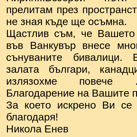
прелитам през пространст
не зная къде ще осъмна.
Щастлив съм, че Вашето
във Ванкувър внесе мно
сънуваните бивалици. 
залата българи, канадц
излязохме повече 
Благодарение на Вашите п
За което искрено Ви се
благодаря!
Никола Енев