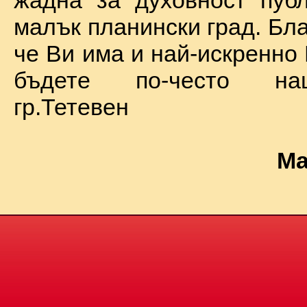
жадна за духовност пуб
малък планински град. Бл
че Ви има и най-искренно
бъдете по-често на
гр.Тетевен
Ма