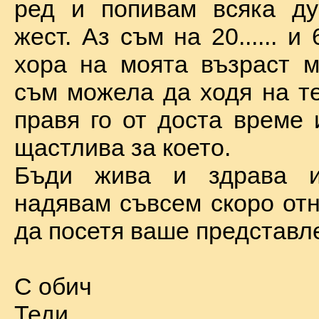
ред и попивам всяка ду
жест. Аз съм на 20...... и 
хора на моята възраст м
съм можела да ходя на те
правя го от доста време 
щастлива за което.
Бъди жива и здрава 
надявам съвсем скоро отн
да посетя ваше представл
С обич
Теди