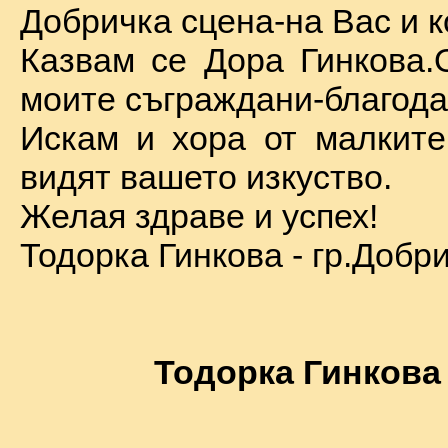
Добричка сцена-на Вас и к
Казвам се Дора Гинкова.
моите съграждани-благода
Искам и хора от малкит
видят вашето изкуство.
Желая здраве и успех!
Тодорка Гинкова - гр.Добр
Тодорка Гинкова 