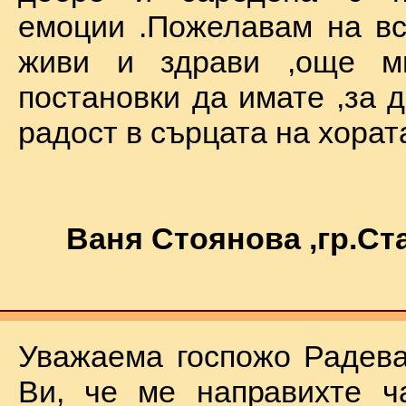
емоции .Пожелавам на вс
живи и здрави ,още мн
постановки да имате ,за 
радост в сърцата на хората !
Ваня Стоянова ,гр.С
Уважаема госпожо Радева
Ви, че ме направихте ч