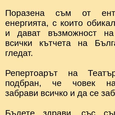
Поразена съм от ент
енергията, с които обика
и дават възможност на
всички кътчета на Бълг
гледат.
Репертоарът на Теат
подбран, че човек н
забрави всичко и да се за
Бъдете здрави, със с