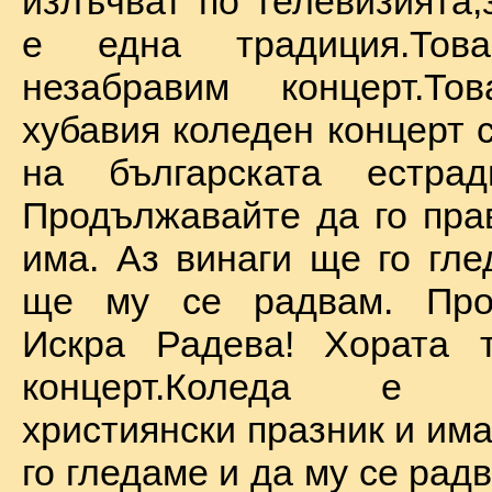
излъчват по телевизията,
е една традиция.То
незабравим концерт.Т
хубавия коледен концерт 
на българската естрад
Продължавайте да го прав
има. Аз винаги ще го гле
ще му се радвам. Про
Искра Радева! Хората т
концерт.Коледа е на
християнски празник и им
го гледаме и да му се радв