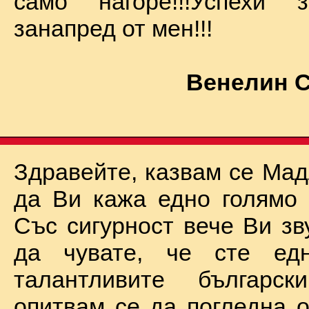
само нагоре!!!Успехи
занапред от мен!!!
Венелин 
Здравейте, казвам се Мад
да Ви кажа едно голямо "
Със сигурност вече Ви зв
да чувате, че сте ед
талантливите български
опитвам се да погледна о