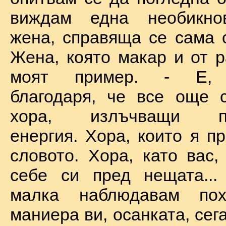
виждам една необикно
жена, справяща се сама с
Жена, която макар и от р
моят пример. - Е, б
благодаря, че все още 
хора, излъчващи по
енергия. Хора, които я п
словото. Хора, като вас,
себе си пред нещата...
малка наблюдавам пох
маниера ви, осанката, сега