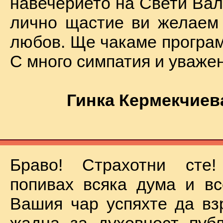
навечерието на Свети Вал
лично щастие ви желаем
любов. Ще чакаме програм
С много симпатия и уваже
Гинка Кермекчиев
Браво! Страхотни сте
попивах всяка дума и вс
Вашия чар успяхте да вз