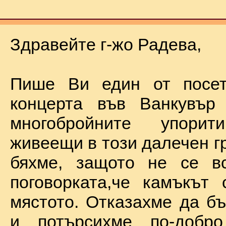
Здравейте г-жо Радева,
Пише Ви един от посет
концерта във Ванкувър
многобройните упорит
живеещи в този далечен г
бяхме, защото не се в
поговорката,че камъкът
мястото. Отказахме да б
и потърсихме по-добр