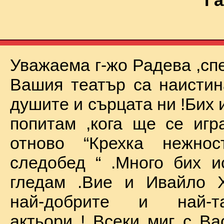
Га
Уважаема г-жо Радева ,сп
Вашия театър са наистин
душите и сърцата ни !Бих 
попитам ,кога ще се иг
отново “Крехка нежно
следобед “ .Много бих и
гледам .Вие и Ивайло Х
най-добрите и най-та
актьори ! Всеки миг с Ва