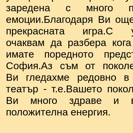
заредена с много по
емоции.Благодаря Ви ощ
прекрасната игра.С у
очаквам да разбера ког
имате поредното предс
София.Аз съм от поколе
Ви гледахме редовно в
театър - т.е.Вашето поко
Ви много здраве и в
положителна енергия.