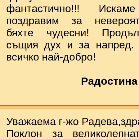
фантастично!!! Иск
поздравим за невероят
бяхте чудесни! Продъ
същия дух и за напред.
всичко най-добро!
Радостина
Уважаема г-жо Радева,здр
Поклон за великолепна