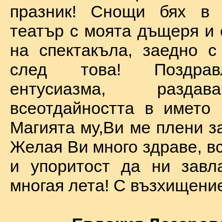
празник! Снощи бях в 
театър с моята дъщеря и 
на спектакъла, заедно с
след това! Поздра
ентусиазма, разда
всеотдайността в името 
Магията му,Ви ме плени за
Желая Ви много здраве, вс
и упоритост да ни завл
многая лета! С възхищение