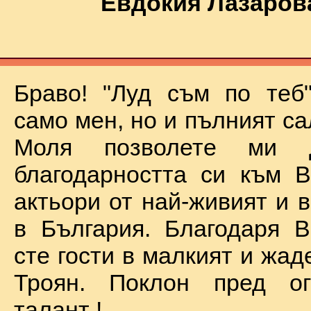
Евдокия Лазаров
Браво! "Луд съм по теб
само мен, но и пълният са
Моля позволете ми 
благодарността си към В
актьори от най-живият и 
в България. Благодаря В
сте гости в малкият и жад
Троян. Поклон пред о
талант !