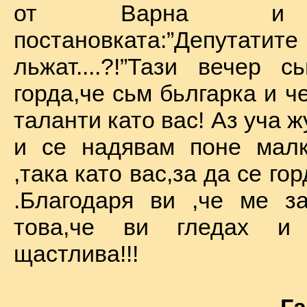
от Варна и 
постановката:”Депу
льжат....?!”Тази вечер 
горда,че сьм бьлгарка и ч
таланти като вас! Аз уча 
и се надявам поне малк
,така като вас,за да се го
.Благодаря ви ,че ме за
това,че ви гледах и
щастлива!!!