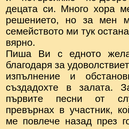
децата си. Много хора м
решението, но за мен м
семейството ми тук остан
вярно.
Пиша Ви с едното жел
благодаря за удоволствие
изпълнение и обстановк
създадохте в залата. З
първите песни от сл
превърнах в участник, ко
ме повлече назад през г