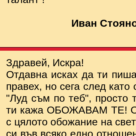
Иван Стояно
Здравей, Искра!
Отдавна исках да ти пиша
правех, но сега след като 
"Луд съм по теб", просто
ти кажа ОБОЖАВАМ ТЕ! О
с цялото обожание на све
си във всяко едно отноше