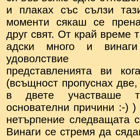
и плаках със сълзи таз
моменти сякаш се прена
друг свят. От край време 
адски много и винаг
удоволствие по
представленията ви ког
(всъщност пропуснах две,
в двете участваше 
основателни причини :-) )
нетърпение следващата с
Винаги се стремя да сяда