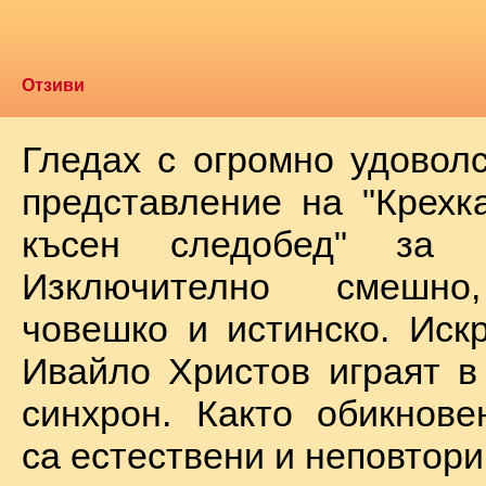
Отзиви
Гледах с огромно удоволс
представление на "Крехк
късен следобед" за 
Изключително смешно
човешко и истинско. Иск
Ивайло Христов играят в
синхрон. Както обикнове
са естествени и неповтори