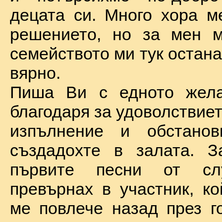
децата си. Много хора м
решението, но за мен м
семейството ми тук остан
вярно.
Пиша Ви с едното жел
благодаря за удоволствие
изпълнение и обстановк
създадохте в залата. З
първите песни от сл
превърнах в участник, ко
ме повлече назад през г