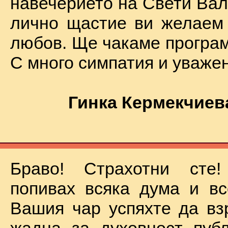
навечерието на Свети Вал
лично щастие ви желаем
любов. Ще чакаме програм
С много симпатия и уваже
Гинка Кермекчиев
Браво! Страхотни сте
попивах всяка дума и вс
Вашия чар успяхте да вз