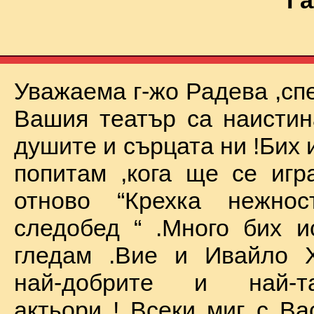
Га
Уважаема г-жо Радева ,сп
Вашия театър са наистин
душите и сърцата ни !Бих 
попитам ,кога ще се иг
отново “Крехка нежно
следобед “ .Много бих и
гледам .Вие и Ивайло Х
най-добрите и най-та
актьори ! Всеки миг с Ва