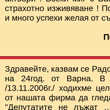
страхотно изживяване ! П
и много успехи желая от съ
П
Здравейте, казвам се Рад
на 24год. от Варна. В 
/13.11.2006г./ ходихме це
от нашата фирма да глед
"Депутатите не лъжат …