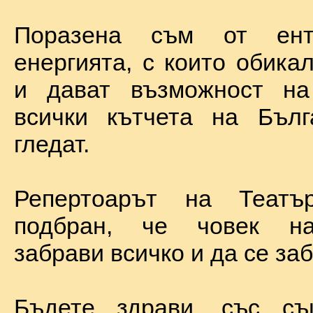
Поразена съм от ент
енергията, с които обика
и дават възможност на
всички кътчета на Бълг
гледат.
Репертоарът на Теат
подбран, че човек н
забрави всичко и да се за
Бъдете здрави, със с