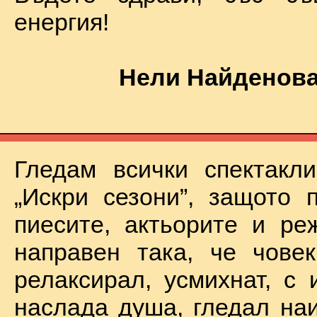
енергия!
Нели Найденова
Гледам всички спектакл
„Искри сезони”, защото 
пиесите, актьорите и ре
направен така, че чове
релаксирал, усмихнат, с 
наслада душа, гледал на