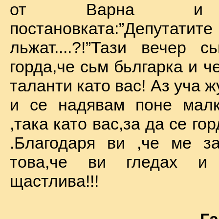
от Варна и 
постановката:”Депу
льжат....?!”Тази вечер 
горда,че сьм бьлгарка и ч
таланти като вас! Аз уча 
и се надявам поне малк
,така като вас,за да се го
.Благодаря ви ,че ме за
това,че ви гледах и
щастлива!!!