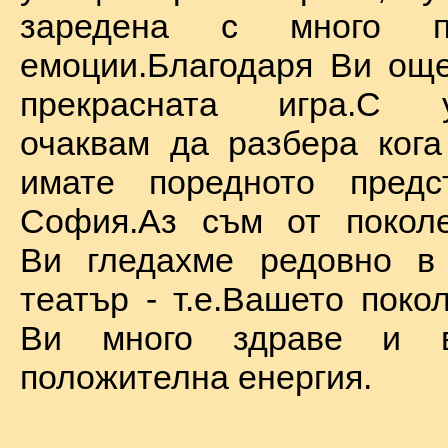
заредена с много по
емоции.Благодаря Ви ощ
прекрасната игра.С у
очаквам да разбера ког
имате поредното предс
София.Аз съм от поколе
Ви гледахме редовно в
театър - т.е.Вашето поко
Ви много здраве и в
положителна енергия.