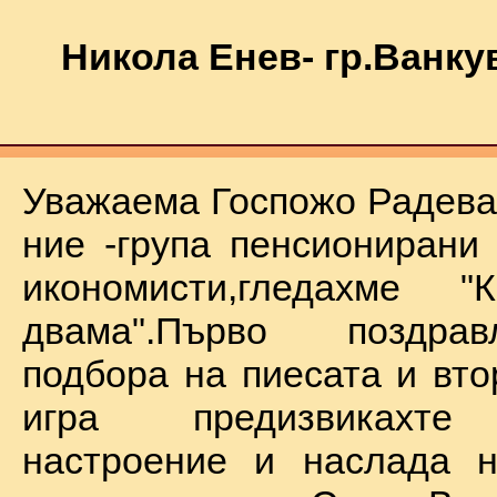
Никола Енев- гр.Ванку
Уважаема Госпожо Радева,
ние -група пенсионирани
икономисти,гледахме "
двама".Първо поздра
подбора на пиесата и вто
игра предизвикахте
настроение и наслада н