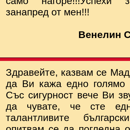
само нагоре!!!Успехи
занапред от мен!!!
Венелин 
Здравейте, казвам се Мад
да Ви кажа едно голямо "
Със сигурност вече Ви зв
да чувате, че сте ед
талантливите български
опитвам се да погледна о