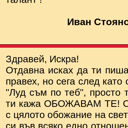
Иван Стояно
Здравей, Искра!
Отдавна исках да ти пиша
правех, но сега след като 
"Луд съм по теб", просто
ти кажа ОБОЖАВАМ ТЕ! О
с цялото обожание на све
си във всяко едно отноше