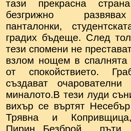
тази прекрасна стран
безгрижно развява
панталонки, студентска
градих бъдеще. След тол
тези спомени не престават
взлом нощем в спалнята 
от спокойствието. Гр
създават очарователни 
миналото.В тези луди сън
вихър се въртят Несебър
Трявна и Копривщиц
Пирин...Безброй пъ