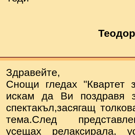
Теодор
Здравейте,
Снощи гледах "Квартет 
искам да Ви поздравя з
спектакъл,засягащ толков
тема.След представл
усещах релаксирала, у