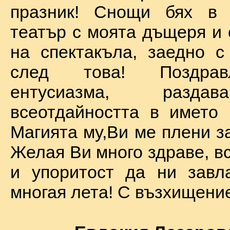
празник! Снощи бях в 
театър с моята дъщеря и 
на спектакъла, заедно с
след това! Поздра
ентусиазма, разда
всеотдайността в името 
Магията му,Ви ме плени за
Желая Ви много здраве, вс
и упоритост да ни завл
многая лета! С възхищение