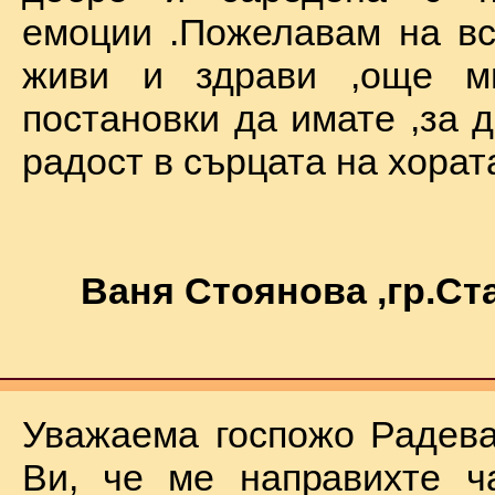
емоции .Пожелавам на вс
живи и здрави ,още мн
постановки да имате ,за 
радост в сърцата на хората !
Ваня Стоянова ,гр.С
Уважаема госпожо Радева
Ви, че ме направихте ч