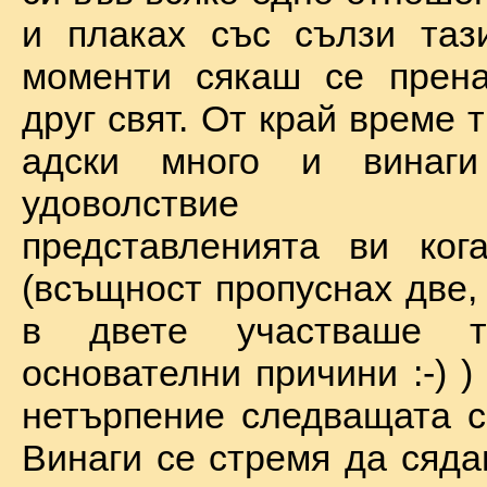
и плаках със сълзи таз
моменти сякаш се прена
друг свят. От край време 
адски много и винаг
удоволствие по
представленията ви ког
(всъщност пропуснах две,
в двете участваше 
основателни причини :-) )
нетърпение следващата с
Винаги се стремя да сяда