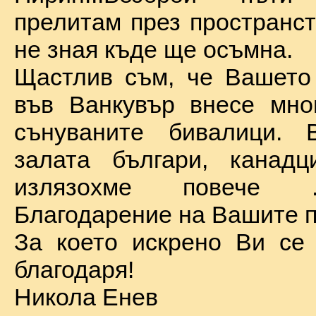
прелитам през пространст
не зная къде ще осъмна.
Щастлив съм, че Вашето
във Ванкувър внесе мно
сънуваните бивалици. 
залата българи, канадц
излязохме повече 
Благодарение на Вашите п
За което искрено Ви се
благодаря!
Никола Енев