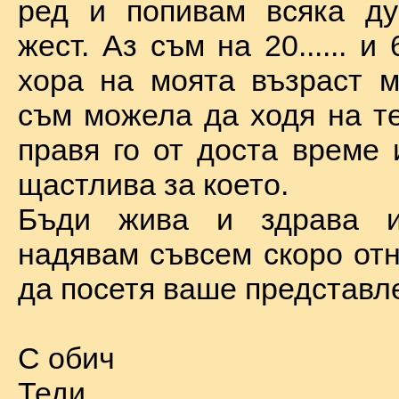
ред и попивам всяка ду
жест. Аз съм на 20...... и 
хора на моята възраст м
съм можела да ходя на те
правя го от доста време 
щастлива за което.
Бъди жива и здрава 
надявам съвсем скоро отн
да посетя ваше представл
С обич
Теди