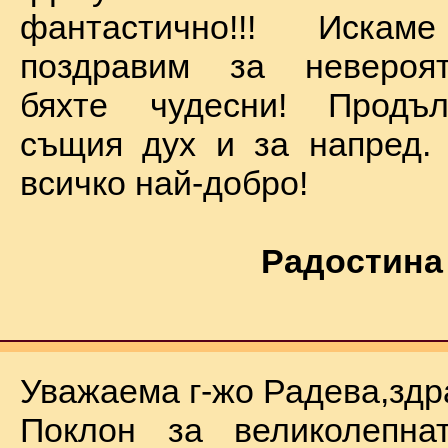
фантастично!!! Иск
поздравим за невероят
бяхте чудесни! Продъ
същия дух и за напред.
всичко най-добро!
Радостина
Уважаема г-жо Радева,здр
Поклон за великолепна