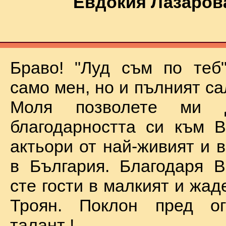
Евдокия Лазаров
Браво! "Луд съм по теб
само мен, но и пълният са
Моля позволете ми 
благодарността си към В
актьори от най-живият и 
в България. Благодаря В
сте гости в малкият и жад
Троян. Поклон пред о
талант !