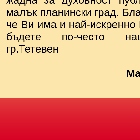
жадна за духовност пуб
малък планински град. Бл
че Ви има и най-искренно
бъдете по-често на
гр.Тетевен
Ма