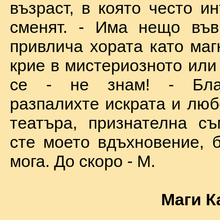
възраст, в която често и
сменят. - Има нещо във
привлича хората като маг
крие в мистериозното или
се - не знам! - Бла
разпалихте искрата и люб
театъра, признателна съ
сте моето вдъхновение, б
мога. До скоро - М.
Маги К