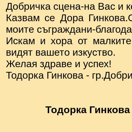
Добричка сцена-на Вас и к
Казвам се Дора Гинкова.
моите съграждани-благода
Искам и хора от малкит
видят вашето изкуство.
Желая здраве и успех!
Тодорка Гинкова - гр.Добр
Тодорка Гинкова 