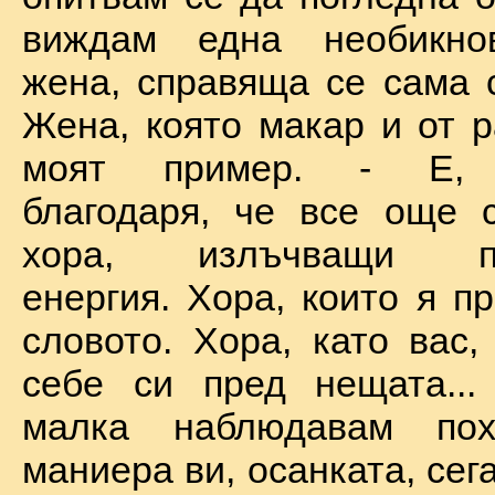
виждам една необикно
жена, справяща се сама с
Жена, която макар и от р
моят пример. - Е, б
благодаря, че все още 
хора, излъчващи по
енергия. Хора, които я п
словото. Хора, като вас,
себе си пред нещата...
малка наблюдавам пох
маниера ви, осанката, сега