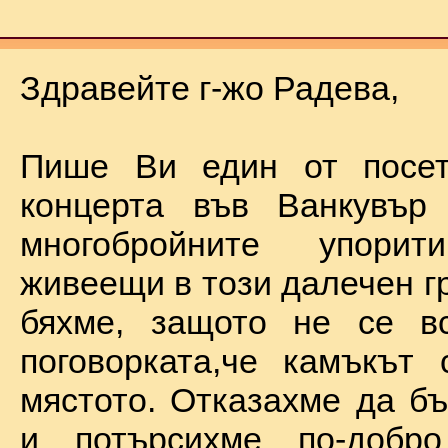
Здравейте г-жо Радева,
Пише Ви един от посет
концерта във Ванкувър
многобройните упорит
живеещи в този далечен г
бяхме, защото не се в
поговорката,че камъкът
мястото. Отказахме да б
и потърсихме по-добр