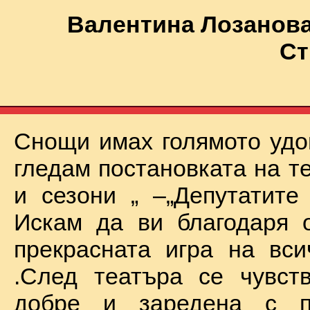
Валентина Лозанова
Ст
Снощи имах голямото удо
гледам постановката на т
и сезони „ –„Депутатите
Искам да ви благодаря 
прекрасната игра на вси
.След театъра се чувст
добре и заредена с п