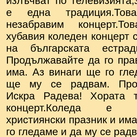
излъчват по телевизията,
е една традиция.То
незабравим концерт.Т
хубавия коледен концерт 
на българската естрад
Продължавайте да го прав
има. Аз винаги ще го гле
ще му се радвам. Про
Искра Радева! Хората т
концерт.Коледа е на
християнски празник и им
го гледаме и да му се радв