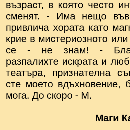
възраст, в която често и
сменят. - Има нещо във
привлича хората като маг
крие в мистериозното или
се - не знам! - Бла
разпалихте искрата и люб
театъра, признателна съ
сте моето вдъхновение, б
мога. До скоро - М.
Маги К