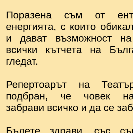
Поразена съм от ент
енергията, с които обика
и дават възможност на
всички кътчета на Бълг
гледат.
Репертоарът на Теат
подбран, че човек н
забрави всичко и да се за
Бъдете здрави, със с