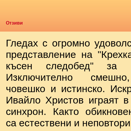
Отзиви
Гледах с огромно удоволс
представление на "Крехк
късен следобед" за 
Изключително смешно
човешко и истинско. Иск
Ивайло Христов играят в
синхрон. Както обикнове
са естествени и неповтори