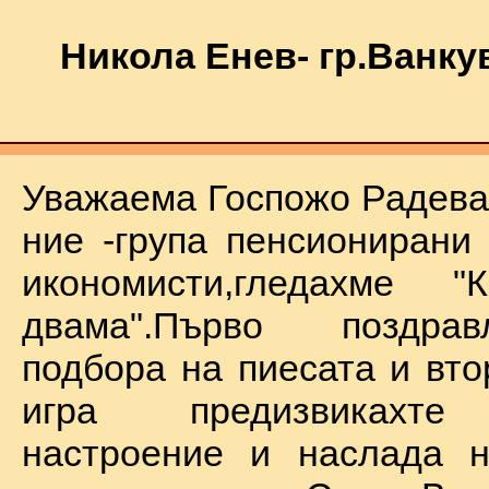
Никола Енев- гр.Ванку
Уважаема Госпожо Радева,
ние -група пенсионирани
икономисти,гледахме "
двама".Първо поздра
подбора на пиесата и вто
игра предизвикахте
настроение и наслада н