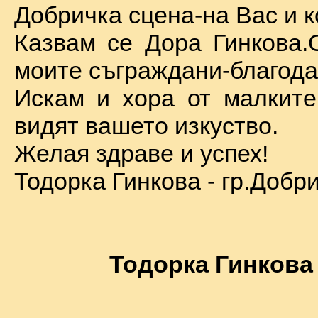
Добричка сцена-на Вас и к
Казвам се Дора Гинкова.
моите съграждани-благода
Искам и хора от малкит
видят вашето изкуство.
Желая здраве и успех!
Тодорка Гинкова - гр.Добр
Тодорка Гинкова 