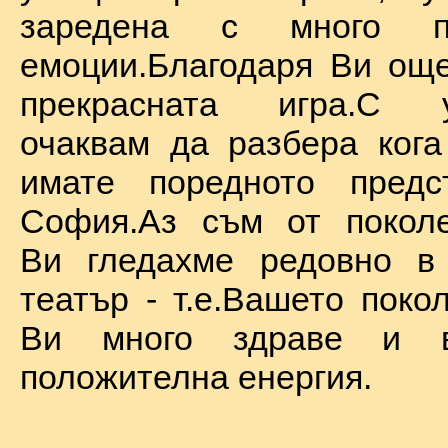
заредена с много по
емоции.Благодаря Ви ощ
прекрасната игра.С у
очаквам да разбера ког
имате поредното предс
София.Аз съм от поколе
Ви гледахме редовно в
театър - т.е.Вашето поко
Ви много здраве и в
положителна енергия.