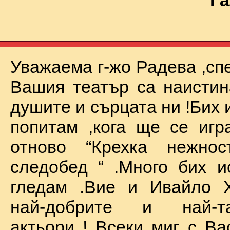
Га
Уважаема г-жо Радева ,сп
Вашия театър са наистин
душите и сърцата ни !Бих 
попитам ,кога ще се иг
отново “Крехка нежно
следобед “ .Много бих и
гледам .Вие и Ивайло Х
най-добрите и най-та
актьори ! Всеки миг с Ва