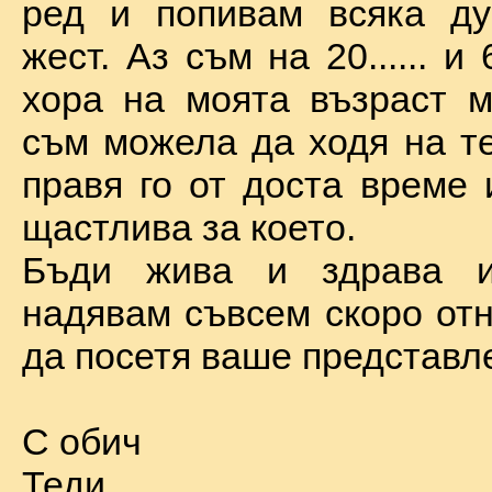
ред и попивам всяка ду
жест. Аз съм на 20...... и 
хора на моята възраст м
съм можела да ходя на те
правя го от доста време 
щастлива за което.
Бъди жива и здрава 
надявам съвсем скоро отн
да посетя ваше представл
С обич
Теди