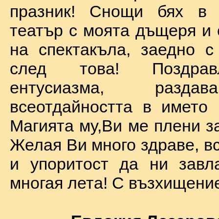
празник! Снощи бях в 
театър с моята дъщеря и 
на спектакъла, заедно с
след това! Поздра
ентусиазма, разда
всеотдайността в името 
Магията му,Ви ме плени за
Желая Ви много здраве, вс
и упоритост да ни завл
многая лета! С възхищение