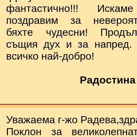
фантастично!!! Иск
поздравим за невероят
бяхте чудесни! Продъ
същия дух и за напред.
всичко най-добро!
Радостина
Уважаема г-жо Радева,здр
Поклон за великолепна