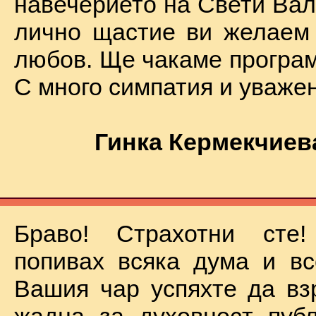
навечерието на Свети Вал
лично щастие ви желаем
любов. Ще чакаме програм
С много симпатия и уваже
Гинка Кермекчиев
Браво! Страхотни сте
попивах всяка дума и вс
Вашия чар успяхте да вз