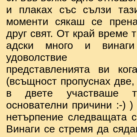
и плаках със сълзи таз
моменти сякаш се прена
друг свят. От край време 
адски много и винаг
удоволствие по
представленията ви ког
(всъщност пропуснах две,
в двете участваше 
основателни причини :-) )
нетърпение следващата с
Винаги се стремя да сяда