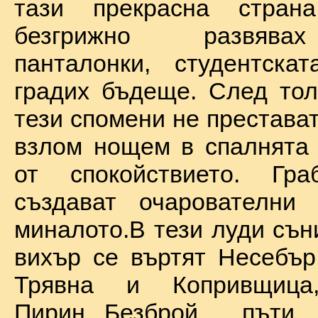
тази прекрасна стран
безгрижно развява
панталонки, студентска
градих бъдеще. След тол
тези спомени не престават
взлом нощем в спалнята 
от спокойствието. Гр
създават очарователни 
миналото.В тези луди сън
вихър се въртят Несебър
Трявна и Копривщиц
Пирин...Безброй пъ