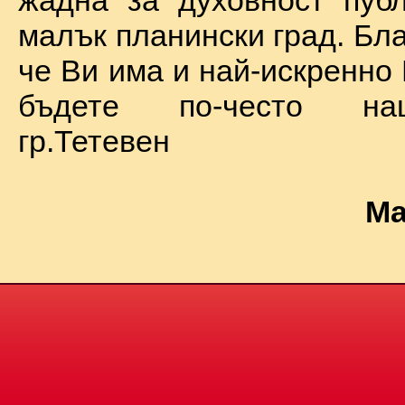
жадна за духовност пуб
малък планински град. Бл
че Ви има и най-искренно
бъдете по-често на
гр.Тетевен
Ма