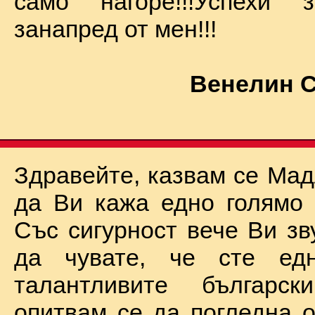
само нагоре!!!Успехи
занапред от мен!!!
Венелин 
Здравейте, казвам се Мад
да Ви кажа едно голямо "
Със сигурност вече Ви зв
да чувате, че сте ед
талантливите български
опитвам се да погледна о