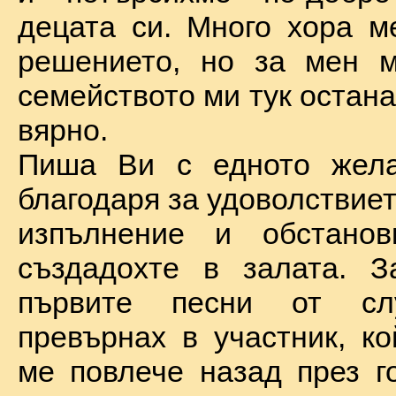
децата си. Много хора м
решението, но за мен м
семейството ми тук остан
вярно.
Пиша Ви с едното жел
благодаря за удоволствие
изпълнение и обстановк
създадохте в залата. З
първите песни от сл
превърнах в участник, ко
ме повлече назад през г