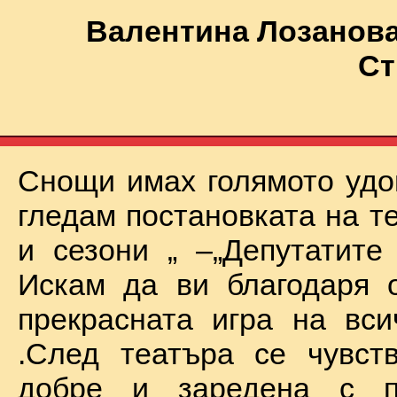
Валентина Лозанова
Ст
Снощи имах голямото удо
гледам постановката на т
и сезони „ –„Депутатите
Искам да ви благодаря 
прекрасната игра на вси
.След театъра се чувст
добре и заредена с п