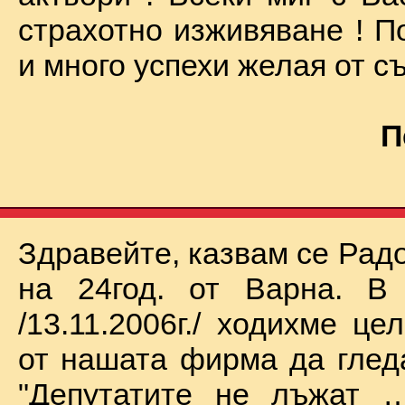
страхотно изживяване ! П
и много успехи желая от съ
П
Здравейте, казвам се Рад
на 24год. от Варна. В 
/13.11.2006г./ ходихме це
от нашата фирма да глед
"Депутатите не лъжат …