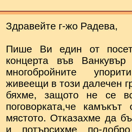
Здравейте г-жо Радева,
Пише Ви един от посет
концерта във Ванкувър
многобройните упорит
живеещи в този далечен г
бяхме, защото не се в
поговорката,че камъкът
мястото. Отказахме да б
и потърсихме по-добр