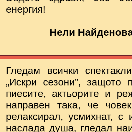
енергия!
Нели Найденова
Гледам всички спектакл
„Искри сезони”, защото 
пиесите, актьорите и ре
направен така, че чове
релаксирал, усмихнат, с 
наслада душа, гледал на