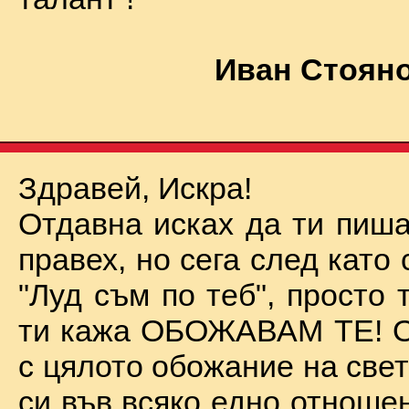
Иван Стояно
Здравей, Искра!
Отдавна исках да ти пиша
правех, но сега след като 
"Луд съм по теб", просто
ти кажа ОБОЖАВАМ ТЕ! О
с цялото обожание на све
си във всяко едно отноше