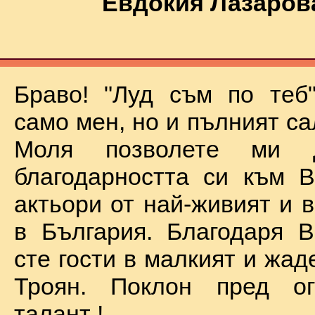
Евдокия Лазаров
Браво! "Луд съм по теб
само мен, но и пълният са
Моля позволете ми 
благодарността си към В
актьори от най-живият и 
в България. Благодаря В
сте гости в малкият и жад
Троян. Поклон пред о
талант !