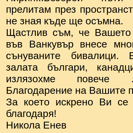
прелитам през пространст
не зная къде ще осъмна.
Щастлив съм, че Вашето
във Ванкувър внесе мно
сънуваните бивалици. 
залата българи, канадц
излязохме повече 
Благодарение на Вашите п
За което искрено Ви се
благодаря!
Никола Енев