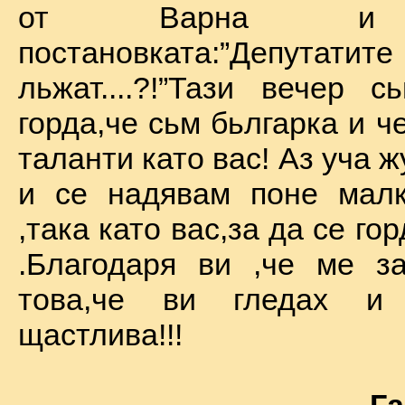
от Варна и 
постановката:”Депу
льжат....?!”Тази вечер 
горда,че сьм бьлгарка и ч
таланти като вас! Аз уча 
и се надявам поне малк
,така като вас,за да се го
.Благодаря ви ,че ме за
това,че ви гледах и
щастлива!!!