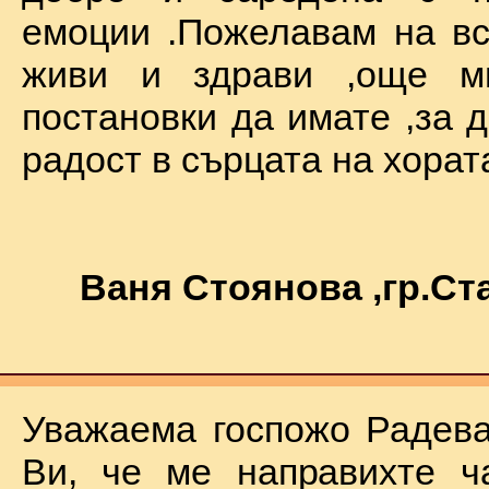
емоции .Пожелавам на вс
живи и здрави ,още мн
постановки да имате ,за 
радост в сърцата на хората !
Ваня Стоянова ,гр.С
Уважаема госпожо Радева
Ви, че ме направихте ч