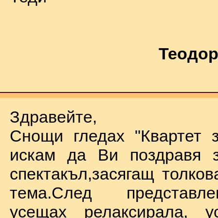
Теодор
Здравейте,
Снощи гледах "Квартет 
искам да Ви поздравя з
спектакъл,засягащ толков
тема.След представл
усещах релаксирала, у