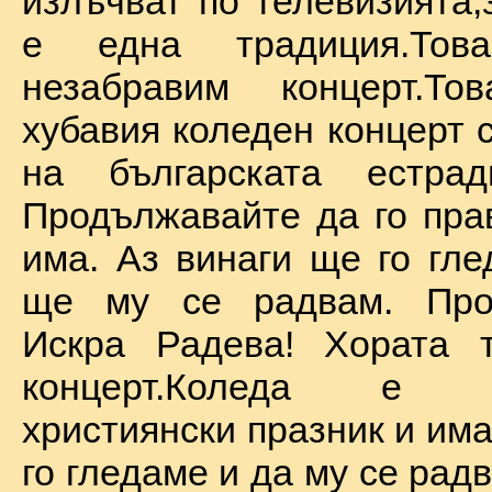
излъчват по телевизията,
е една традиция.То
незабравим концерт.Т
хубавия коледен концерт 
на българската естрад
Продължавайте да го прав
има. Аз винаги ще го гле
ще му се радвам. Про
Искра Радева! Хората т
концерт.Коледа е на
християнски празник и им
го гледаме и да му се радв