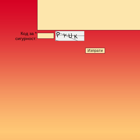
Код за *
сигурност: