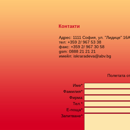
Контакти
Адрес: 1111 София, ул. "Лидице" 16
тел: +359 2/ 967 53 38
факс: +359 2/ 967 30 58
gsm: 0888 21 21 21
имейл: iskraradeva@abv.bg
Полетата о
Име*:
Фамилия*:
Фирма:
Тел.*:
Е-поща*:
Запитване*: